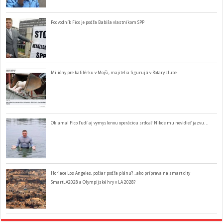
Podvodník Fico je podľa Babiša vlastníkom SPP
Milióny pre kafilérku v Mojši, majitelia figurujú v Rotary clube
Oklamal Fico ľudí aj vymyslenou operáciou srdca? Nikde mu nevidieť jazvu…
Horiace Los Angeles, požiar podľa plánu? ..ako príprava na smart city
SmartLA2028 a Olympijské hry v LA 2028?