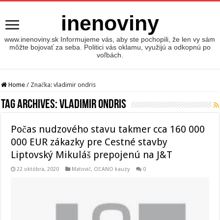
inenoviny
www.inenoviny.sk Informujeme vás, aby ste pochopili, že len vy sám
môžte bojovať za seba. Politici vás oklamu, využijú a odkopnú po
voľbách.
Home
/
Značka:
vladimir ondris
Tag Archives:
vladimir ondris
Počas nudzového stavu takmer cca 160 000
000 EUR zákazky pre Cestné stavby
Liptovský Mikuláš prepojenú na J&T
22 októbra, 2020
Matovič, OĽANO kauzy
0