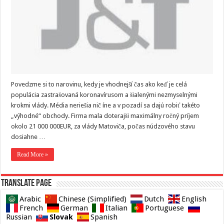
Povedzme si to narovinu, kedy je vhodnejší čas ako keď je celá
populácia zastrašovaná koronavírusom a šialenými nezmyselnými
krokmi vlády. Média neriešia nič íne a v pozadí sa dajú robiť takéto
„výhodné“ obchody. Firma mala doterajši maximálny ročný príjem
okolo 21 000 000EUR, za vlády Matoviča, počas núdzového stavu
dosiahne …
Read More »
Translate page
Arabic
Chinese (Simplified)
Dutch
English
French
German
Italian
Portuguese
Slovak
Russian
Spanish