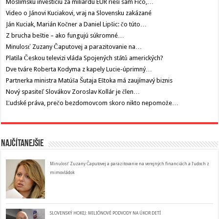
Moslimskú investíciu za miliardu EUR rieši sám Fico,…
Video o Jánovi Kuciakovi, vraj na Slovensku zakázané
Ján Kuciak, Marián Kočner a Daniel Lipšic: čo túto…
Z brucha beštie – ako fungujú súkromné…
Minulosť Zuzany Čaputovej a parazitovanie na…
Platila Českou televizi vláda Spojených států amerických?
Dve tváre Roberta Kodyma z kapely Lucie-úprimný…
Partnerka ministra Matúša Šutaja Eštoka má zaujímavý biznis
Nový spasiteľ Slovákov Zoroslav Kollár je člen…
Ľudské práva, prečo bezdomovcom skoro nikto nepomože…
Najčítanejšie
Minulosť Zuzany Čaputovej a parazitovanie na verejných financiách a ľudoch z
mimovládok
SLOVENSKÝ HOKEJ: MILIÓNOVÉ PODVODY NA ÚKOR DETÍ