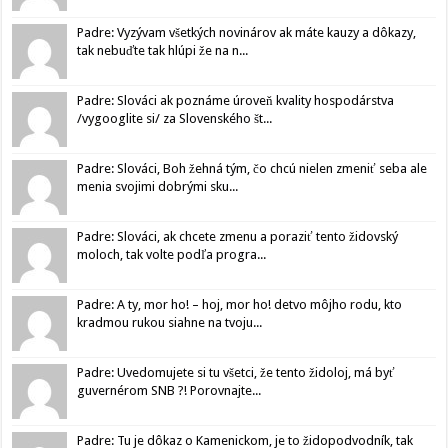
Padre: Vyzývam všetkých novinárov ak máte kauzy a dôkazy,
tak nebuďte tak hlúpi že na n...
Padre: Slováci ak poznáme úroveň kvality hospodárstva
/vygooglite si/ za Slovenského št...
Padre: Slováci, Boh žehná tým, čo chcú nielen zmeniť seba ale
menia svojimi dobrými sku...
Padre: Slováci, ak chcete zmenu a poraziť tento židovský
moloch, tak volte podľa progra...
Padre: A ty, mor ho! – hoj, mor ho! detvo môjho rodu, kto
kradmou rukou siahne na tvoju...
Padre: Uvedomujete si tu všetci, že tento židoloj, má byť
guvernérom SNB ?! Porovnajte...
Padre: Tu je dôkaz o Kamenickom, je to židopodvodník, tak