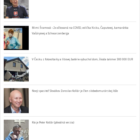
Mimi Šramová – 2x očkovaná na COVID, volička Kisku, Čaputovej, kamarátka
Vašáryovej a Schwarzenberga
V Česku z fotovoltaiky a lítiovej batérie vybuchol dom, škoda takmer 300 000 EUR
Nový spasiteľ Slovákov Zoroslav Kollár je člen slobodomurárskej lóže
Kto je Peter Kotlár (pôvodná verzia)