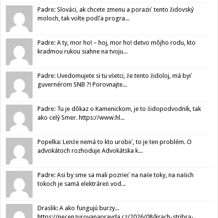
Padre: Slováci, ak chcete zmenu a poraziť tento židovský
moloch, tak volte podľa progra...
Padre: A ty, mor ho! – hoj, mor ho! detvo môjho rodu, kto
kradmou rukou siahne na tvoju...
Padre: Uvedomujete si tu všetci, že tento židoloj, má byť
guvernérom SNB ?! Porovnajte...
Padre: Tu je dôkaz o Kamenickom, je to židopodvodník, tak
ako celý Smer. https://www.hl...
Popelka: Lenže nemá to kto urobiť, to je ten problém. O
advokátoch rozhoduje Advokátska k...
Padre: Asi by sme sa mali pozrieť na naše toky, na našich
tokoch je samá elektráreň vod...
Draslik: A ako fungujú burzy...
https://necenzurovanapravda.cz/2026/08/krach-stribra-