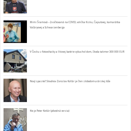
Mimi Šramová – 2x očkovaná na COVID, volička Kisku, Čaputovej, kamarátka
Vašáryovej a Schwarzenberga
V Česku z fotovoltaiky a lítiovej batérie vybuchol dom, škoda takmer 300 000 EUR
Nový spasiteľ Slovákov Zoroslav Kollár je člen slobodomurárskej lóže
Kto je Peter Kotlár (pôvodná verzia)