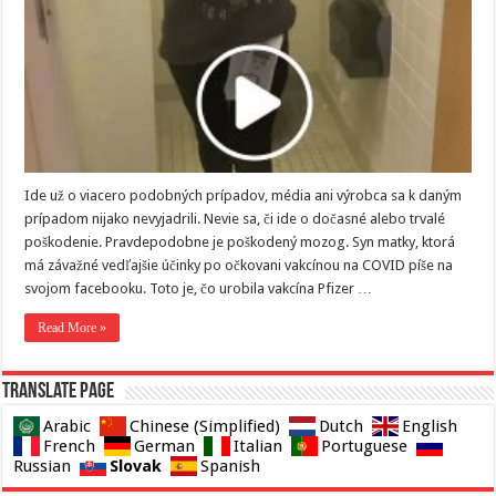
Ide už o viacero podobných prípadov, média ani výrobca sa k daným
prípadom nijako nevyjadrili. Nevie sa, či ide o dočasné alebo trvalé
poškodenie. Pravdepodobne je poškodený mozog. Syn matky, ktorá
má závažné vedľajšie účinky po očkovani vakcínou na COVID píše na
svojom facebooku. Toto je, čo urobila vakcína Pfizer …
Read More »
Translate page
Arabic
Chinese (Simplified)
Dutch
English
French
German
Italian
Portuguese
Slovak
Russian
Spanish