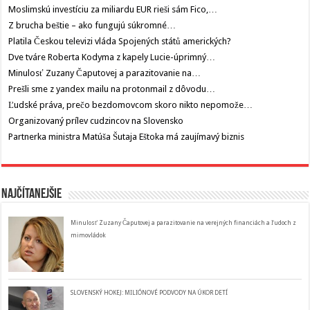
Moslimskú investíciu za miliardu EUR rieši sám Fico,…
Z brucha beštie – ako fungujú súkromné…
Platila Českou televizi vláda Spojených států amerických?
Dve tváre Roberta Kodyma z kapely Lucie-úprimný…
Minulosť Zuzany Čaputovej a parazitovanie na…
Prešli sme z yandex mailu na protonmail z dôvodu…
Ľudské práva, prečo bezdomovcom skoro nikto nepomože…
Organizovaný prílev cudzincov na Slovensko
Partnerka ministra Matúša Šutaja Eštoka má zaujímavý biznis
Najčítanejšie
Minulosť Zuzany Čaputovej a parazitovanie na verejných financiách a ľudoch z
mimovládok
SLOVENSKÝ HOKEJ: MILIÓNOVÉ PODVODY NA ÚKOR DETÍ