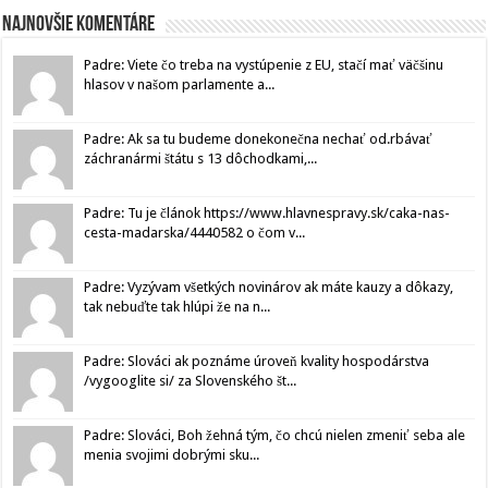
Najnovšie komentáre
Padre: Viete čo treba na vystúpenie z EU, stačí mať väčšinu
hlasov v našom parlamente a...
Padre: Ak sa tu budeme donekonečna nechať od.rbávať
záchranármi štátu s 13 dôchodkami,...
Padre: Tu je článok https://www.hlavnespravy.sk/caka-nas-
cesta-madarska/4440582 o čom v...
Padre: Vyzývam všetkých novinárov ak máte kauzy a dôkazy,
tak nebuďte tak hlúpi že na n...
Padre: Slováci ak poznáme úroveň kvality hospodárstva
/vygooglite si/ za Slovenského št...
Padre: Slováci, Boh žehná tým, čo chcú nielen zmeniť seba ale
menia svojimi dobrými sku...