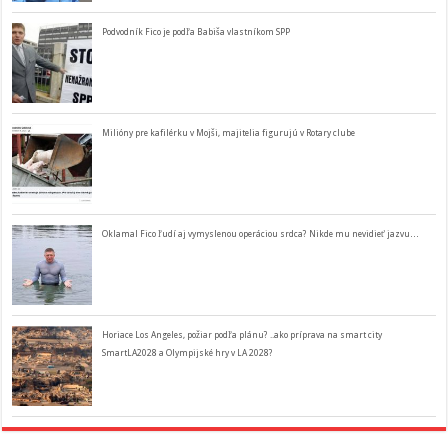
Podvodník Fico je podľa Babiša vlastníkom SPP
Milióny pre kafilérku v Mojši, majitelia figurujú v Rotary clube
Oklamal Fico ľudí aj vymyslenou operáciou srdca? Nikde mu nevidieť jazvu…
Horiace Los Angeles, požiar podľa plánu? ..ako príprava na smart city
SmartLA2028 a Olympijské hry v LA 2028?