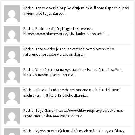
Padre: Tento ober idiot píše citujem: "Zažil som úspech aj pád
a viem, aké to je. Zárov...
Padre: Poďme k ďalšej tragédii Slovenska
https://www.hlavnespravy.sk/danko-sa-vyjadril-...
Padre: Toto všetko je realizovateľné bez slovenského
referenda, pretože v Lisabonskej z...
Padre: Viete čo treba na vystúpenie z EU, stačí mať väčšinu
hlasov v našom parlamente a...
Padre: Ak sa tu budeme donekonečna nechať od.rbávať
záchranármi štátu s 13 dôchodkami,...
Padre: Tu je článok https://www.hlavnespravy.sk/caka-nas-
cesta-madarska/4440582 o čom v...
Padre: Vyzývam všetkých novinárov ak máte kauzy a dôkazy,