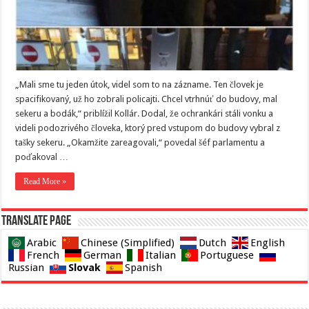
„Mali sme tu jeden útok, videl som to na zázname. Ten človek je
spacifikovaný, už ho zobrali policajti. Chcel vtrhnúť do budovy, mal
sekeru a bodák,“ priblížil Kollár. Dodal, že ochrankári stáli vonku a
videli podozrivého človeka, ktorý pred vstupom do budovy vybral z
tašky sekeru. „Okamžite zareagovali,“ povedal šéf parlamentu a
poďakoval …
Read More »
Translate page
Arabic
Chinese (Simplified)
Dutch
English
French
German
Italian
Portuguese
Slovak
Russian
Spanish