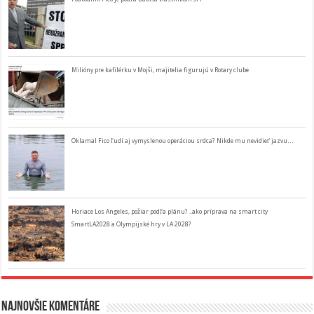
Milióny pre kafilérku v Mojši, majitelia figurujú v Rotary clube
Oklamal Fico ľudí aj vymyslenou operáciou srdca? Nikde mu nevidieť jazvu…
Horiace Los Angeles, požiar podľa plánu? ..ako príprava na smart city
SmartLA2028 a Olympijské hry v LA 2028?
Najnovšie komentáre