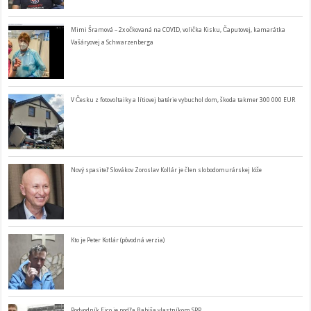
Mimi Šramová – 2x očkovaná na COVID, volička Kisku, Čaputovej, kamarátka
Vašáryovej a Schwarzenberga
V Česku z fotovoltaiky a lítiovej batérie vybuchol dom, škoda takmer 300 000 EUR
Nový spasiteľ Slovákov Zoroslav Kollár je člen slobodomurárskej lóže
Kto je Peter Kotlár (pôvodná verzia)
Podvodník Fico je podľa Babiša vlastníkom SPP