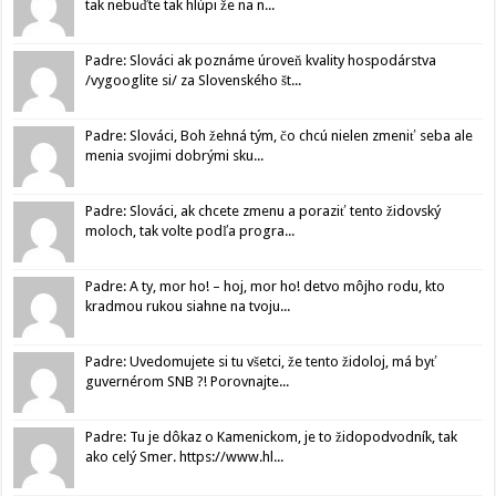
tak nebuďte tak hlúpi že na n...
Padre: Slováci ak poznáme úroveň kvality hospodárstva
/vygooglite si/ za Slovenského št...
Padre: Slováci, Boh žehná tým, čo chcú nielen zmeniť seba ale
menia svojimi dobrými sku...
Padre: Slováci, ak chcete zmenu a poraziť tento židovský
moloch, tak volte podľa progra...
Padre: A ty, mor ho! – hoj, mor ho! detvo môjho rodu, kto
kradmou rukou siahne na tvoju...
Padre: Uvedomujete si tu všetci, že tento židoloj, má byť
guvernérom SNB ?! Porovnajte...
Padre: Tu je dôkaz o Kamenickom, je to židopodvodník, tak
ako celý Smer. https://www.hl...