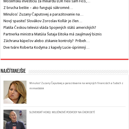
Moslimskú investíciu za miliardu EUR rieši sám Fico,…
Z brucha beštie – ako fungujú súkromné…
Minulosť Zuzany Čaputovej a parazitovanie na…
Nový spasiteľ Slovákov Zoroslav Kollár je člen…
Platila Českou televizi vláda Spojených států amerických?
Partnerka ministra Matúša Šutaja Eštoka má zaujímavý biznis
Záchrana kúpeľov alebo získanie kontroly? Príbeh…
Dve tváre Roberta Kodyma z kapely Lucie-úprimný…
Najčítanejšie
Minulosť Zuzany Čaputovej a parazitovanie na verejných financiách a ľudoch z
mimovládok
SLOVENSKÝ HOKEJ: MILIÓNOVÉ PODVODY NA ÚKOR DETÍ