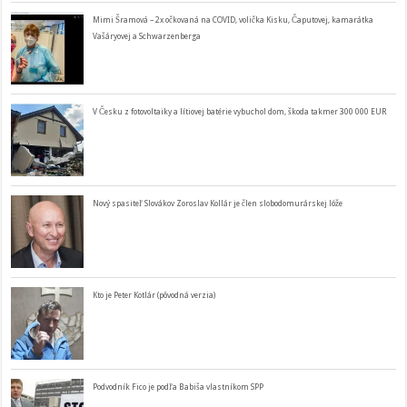
Mimi Šramová – 2x očkovaná na COVID, volička Kisku, Čaputovej, kamarátka
Vašáryovej a Schwarzenberga
V Česku z fotovoltaiky a lítiovej batérie vybuchol dom, škoda takmer 300 000 EUR
Nový spasiteľ Slovákov Zoroslav Kollár je člen slobodomurárskej lóže
Kto je Peter Kotlár (pôvodná verzia)
Podvodník Fico je podľa Babiša vlastníkom SPP