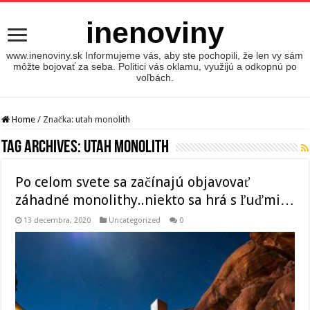
inenoviny
www.inenoviny.sk Informujeme vás, aby ste pochopili, že len vy sám
môžte bojovať za seba. Politici vás oklamu, využijú a odkopnú po
voľbách.
Home
/
Značka:
utah monolith
Tag Archives:
utah monolith
Po celom svete sa začínajú objavovať
záhadné monolithy..niekto sa hrá s ľuďmi…
13 decembra, 2020
Uncategorized
0