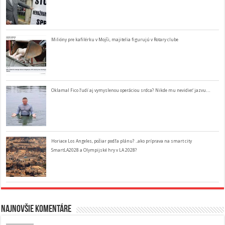
Milióny pre kafilérku v Mojši, majitelia figurujú v Rotary clube
Oklamal Fico ľudí aj vymyslenou operáciou srdca? Nikde mu nevidieť jazvu…
Horiace Los Angeles, požiar podľa plánu? ..ako príprava na smart city
SmartLA2028 a Olympijské hry v LA 2028?
Najnovšie komentáre