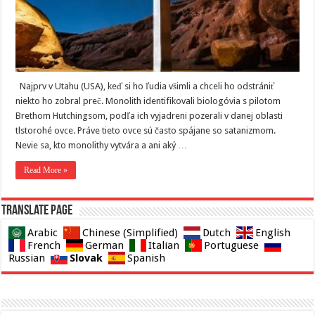
Najprv v Utahu (USA), keď si ho ľudia všimli a chceli ho odstrániť
niekto ho zobral preč. Monolith identifikovali biologóvia s pilotom
Brethom Hutchingsom, podľa ich vyjadreni pozerali v danej oblasti
tlstorohé ovce. Práve tieto ovce sú často spájane so satanizmom.
Nevie sa, kto monolithy vytvára a ani aký …
Read More »
Translate page
Arabic
Chinese (Simplified)
Dutch
English
French
German
Italian
Portuguese
Slovak
Russian
Spanish