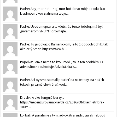
Padre: A ty, mor ho! – hoj, mor ho! detvo môjho rodu, kto
kradmou rukou siahne na tvoju...
Padre: Uvedomujete si tu všetci, že tento židoloj, má byť
guvernérom SNB ?! Porovnajte...
Padre: Tu je dôkaz o Kamenickom, je to židopodvodník, tak
ako celý Smer. https://www.hl...
Popelka: Lenže nemá to kto urobiť, to je ten problém. O
advokátoch rozhoduje Advokátska k...
Padre: Asi by sme sa mali pozrieť na naše toky, na našich
tokoch je samá elektráreň vod...
Draslik: A ako fungujú burzy...
https://necenzurovanapravda.cz/2026/08/krach-stribra-
100m...
korbáč: A paralelne s tým, advokáti a sudcovia ak nebudú