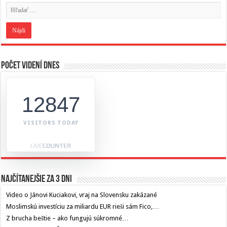
Počet videní dnes
12847
VISITORS TODAY
Najčítanejšie za 3 dni
Video o Jánovi Kuciakovi, vraj na Slovensku zakázané
Moslimskú investíciu za miliardu EUR rieši sám Fico,…
Z brucha beštie – ako fungujú súkromné…