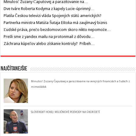
Minulosť Zuzany Čaputovej a parazitovanie na…
Dve tváre Roberta Kodyma z kapely Lucie-úprimný…
Platila Českou televizi vláda Spojených států amerických?
Partnerka ministra Matúša Šutaja Eštoka má zaujímavý biznis
Ľudské práva, prečo bezdomovcom skoro nikto nepomože…
Prešli sme z yandex mailu na protonmail z dôvodu…
Záchrana kúpeľov alebo získanie kontroly? Príbeh…
Najčítanejšie
Minulosť Zuzany Čaputovej a parazitovanie na verejných financiách a ľudoch z
mimovládok
SLOVENSKÝ HOKEJ: MILIÓNOVÉ PODVODY NA ÚKOR DETÍ