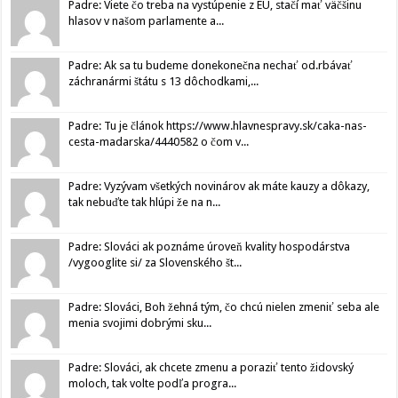
Padre: Viete čo treba na vystúpenie z EU, stačí mať väčšinu
hlasov v našom parlamente a...
Padre: Ak sa tu budeme donekonečna nechať od.rbávať
záchranármi štátu s 13 dôchodkami,...
Padre: Tu je článok https://www.hlavnespravy.sk/caka-nas-
cesta-madarska/4440582 o čom v...
Padre: Vyzývam všetkých novinárov ak máte kauzy a dôkazy,
tak nebuďte tak hlúpi že na n...
Padre: Slováci ak poznáme úroveň kvality hospodárstva
/vygooglite si/ za Slovenského št...
Padre: Slováci, Boh žehná tým, čo chcú nielen zmeniť seba ale
menia svojimi dobrými sku...
Padre: Slováci, ak chcete zmenu a poraziť tento židovský
moloch, tak volte podľa progra...