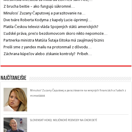
Z brucha beštie – ako fungujú súkromné…
Minulosť Zuzany Čaputovej a parazitovanie na…
Dve tváre Roberta Kodyma z kapely Lucie-úprimný…
Platila Českou televizi vláda Spojených států amerických?
Ľudské práva, prečo bezdomovcom skoro nikto nepomože…
Partnerka ministra Matúša Šutaja Eštoka má zaujímavý biznis
Prešli sme z yandex mailu na protonmail z dôvodu…
Záchrana kúpeľov alebo získanie kontroly? Príbeh…
Najčítanejšie
Minulosť Zuzany Čaputovej a parazitovanie na verejných financiách a ľudoch z
mimovládok
SLOVENSKÝ HOKEJ: MILIÓNOVÉ PODVODY NA ÚKOR DETÍ