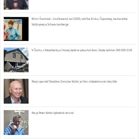
Mimi Šramová – 2x očkovaná na COVID, volička Kisku, Čaputovej, kamarátka
Vašáryovej a Schwarzenberga
V Česku z fotovoltaiky a lítiovej batérie vybuchol dom, škoda takmer 300 000 EUR
Nový spasiteľ Slovákov Zoroslav Kollár je člen slobodomurárskej lóže
Kto je Peter Kotlár (pôvodná verzia)