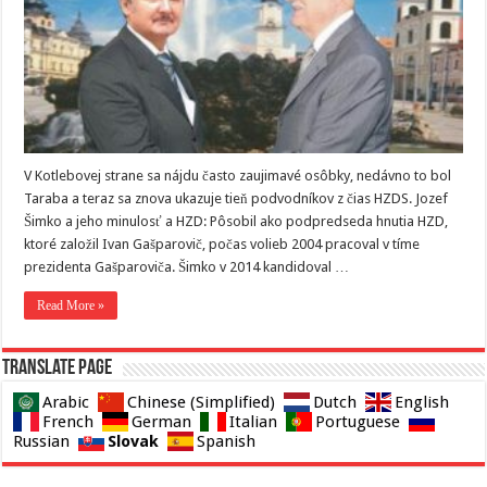
V Kotlebovej strane sa nájdu často zaujimavé osôbky, nedávno to bol
Taraba a teraz sa znova ukazuje tieň podvodníkov z čias HZDS. Jozef
Šimko a jeho minulosť a HZD: Pôsobil ako podpredseda hnutia HZD,
ktoré založil Ivan Gašparovič, počas volieb 2004 pracoval v tíme
prezidenta Gašparoviča. Šimko v 2014 kandidoval …
Read More »
Translate page
Arabic
Chinese (Simplified)
Dutch
English
French
German
Italian
Portuguese
Slovak
Russian
Spanish