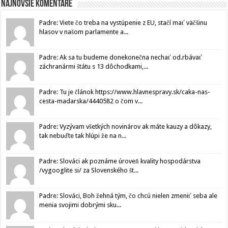
Najnovšie komentáre
Padre: Viete čo treba na vystúpenie z EU, stačí mať väčšinu
hlasov v našom parlamente a...
Padre: Ak sa tu budeme donekonečna nechať od.rbávať
záchranármi štátu s 13 dôchodkami,...
Padre: Tu je článok https://www.hlavnespravy.sk/caka-nas-
cesta-madarska/4440582 o čom v...
Padre: Vyzývam všetkých novinárov ak máte kauzy a dôkazy,
tak nebuďte tak hlúpi že na n...
Padre: Slováci ak poznáme úroveň kvality hospodárstva
/vygooglite si/ za Slovenského št...
Padre: Slováci, Boh žehná tým, čo chcú nielen zmeniť seba ale
menia svojimi dobrými sku...