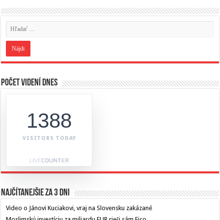
Počet videní dnes
1388
VISITORS TODAY
Najčítanejšie za 3 dni
Video o Jánovi Kuciakovi, vraj na Slovensku zakázané
Moslimskú investíciu za miliardu EUR rieši sám Fico,…