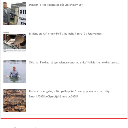
Podvodník Fico je podľa Babiša vlastníkom SPP
Milióny pre kafilérku v Mojši, majitelia figurujú v Rotary clube
Oklamal Fico ľudí aj vymyslenou operáciou srdca? Nikde mu nevidieť jazvu…
Horiace Los Angeles, požiar podľa plánu? ..ako príprava na smart city
SmartLA2028 a Olympijské hry v LA 2028?