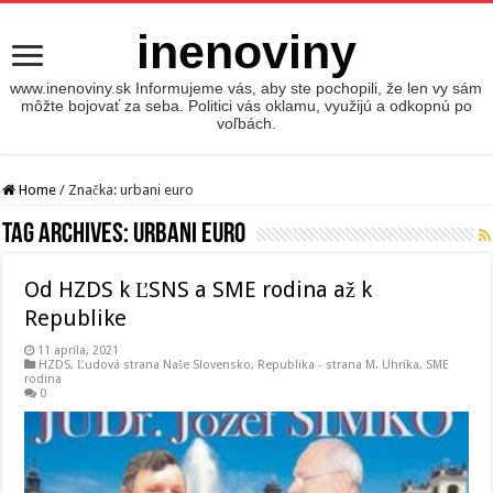
inenoviny
www.inenoviny.sk Informujeme vás, aby ste pochopili, že len vy sám
môžte bojovať za seba. Politici vás oklamu, využijú a odkopnú po
voľbách.
Home
/
Značka:
urbani euro
Tag Archives:
urbani euro
Od HZDS k ĽSNS a SME rodina až k
Republike
11 apríla, 2021
HZDS
,
Ľudová strana Naše Slovensko
,
Republika - strana M. Uhríka
,
SME
rodina
0