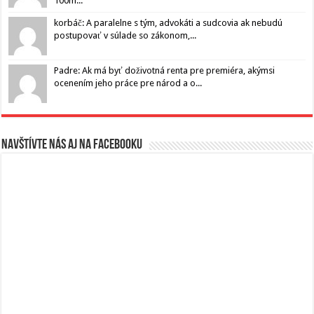
100m...
korbáč: A paralelne s tým, advokáti a sudcovia ak nebudú
postupovať v súlade so zákonom,...
Padre: Ak má byť doživotná renta pre premiéra, akýmsi
ocenením jeho práce pre národ a o...
Navštívte nás aj na Facebooku