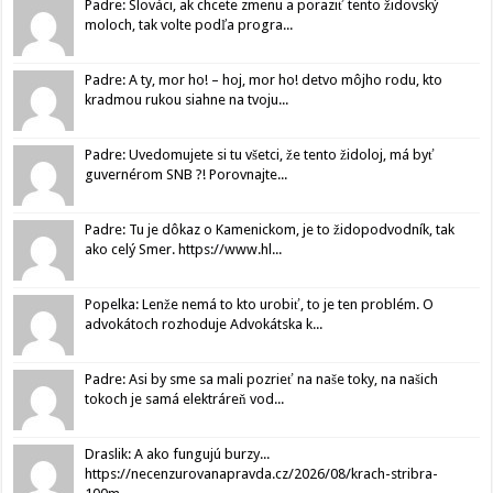
Padre: Slováci, ak chcete zmenu a poraziť tento židovský
moloch, tak volte podľa progra...
Padre: A ty, mor ho! – hoj, mor ho! detvo môjho rodu, kto
kradmou rukou siahne na tvoju...
Padre: Uvedomujete si tu všetci, že tento židoloj, má byť
guvernérom SNB ?! Porovnajte...
Padre: Tu je dôkaz o Kamenickom, je to židopodvodník, tak
ako celý Smer. https://www.hl...
Popelka: Lenže nemá to kto urobiť, to je ten problém. O
advokátoch rozhoduje Advokátska k...
Padre: Asi by sme sa mali pozrieť na naše toky, na našich
tokoch je samá elektráreň vod...
Draslik: A ako fungujú burzy...
https://necenzurovanapravda.cz/2026/08/krach-stribra-