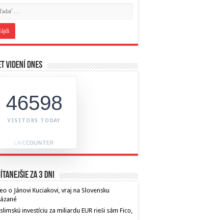
t videní dnes
46598
VISITORS TODAY
ítanejšie za 3 dni
eo o Jánovi Kuciakovi, vraj na Slovensku
kázané
limskú investíciu za miliardu EUR rieši sám Fico,