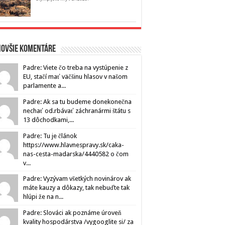
novšie komentáre
Padre: Viete čo treba na vystúpenie z
EU, stačí mať väčšinu hlasov v našom
parlamente a...
Padre: Ak sa tu budeme donekonečna
nechať od.rbávať záchranármi štátu s
13 dôchodkami,...
Padre: Tu je článok
https://www.hlavnespravy.sk/caka-
nas-cesta-madarska/4440582 o čom
v...
Padre: Vyzývam všetkých novinárov ak
máte kauzy a dôkazy, tak nebuďte tak
hlúpi že na n...
Padre: Slováci ak poznáme úroveň
kvality hospodárstva /vygooglite si/ za