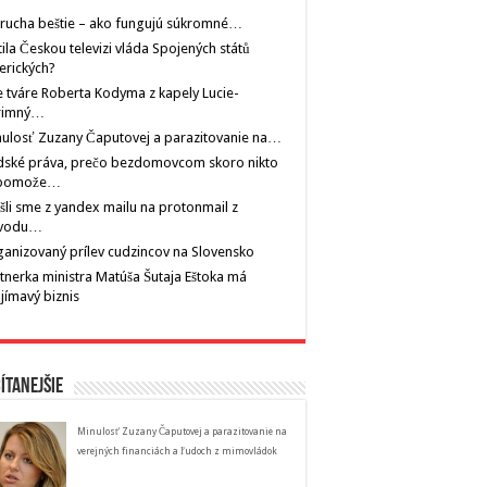
rucha beštie – ako fungujú súkromné…
tila Českou televizi vláda Spojených států
erických?
 tváre Roberta Kodyma z kapely Lucie-
rimný…
ulosť Zuzany Čaputovej a parazitovanie na…
dské práva, prečo bezdomovcom skoro nikto
pomože…
šli sme z yandex mailu na protonmail z
vodu…
anizovaný prílev cudzincov na Slovensko
tnerka ministra Matúša Šutaja Eštoka má
jímavý biznis
ítanejšie
Minulosť Zuzany Čaputovej a parazitovanie na
verejných financiách a ľudoch z mimovládok