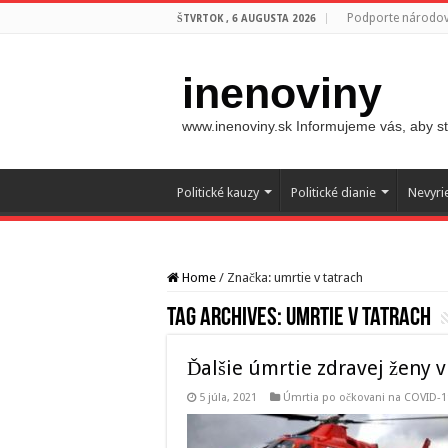
Podporte národovc
ŠTVRTOK , 6 AUGUSTA 2026
inenoviny
www.inenoviny.sk Informujeme vás, aby ste
Politické kauzy
Politické dianie
Nevyri
Home
/
Značka:
umrtie v tatrach
Tag Archives:
umrtie v tatrach
Ďalšie úmrtie zdravej ženy v
5 júla, 2021
Úmrtia po očkovani na COVID-1