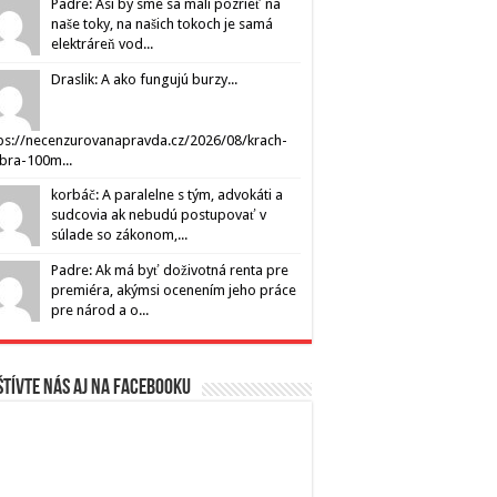
Padre: Asi by sme sa mali pozrieť na
naše toky, na našich tokoch je samá
elektráreň vod...
Draslik: A ako fungujú burzy...
ps://necenzurovanapravda.cz/2026/08/krach-
ibra-100m...
korbáč: A paralelne s tým, advokáti a
sudcovia ak nebudú postupovať v
súlade so zákonom,...
Padre: Ak má byť doživotná renta pre
premiéra, akýmsi ocenením jeho práce
pre národ a o...
tívte nás aj na Facebooku