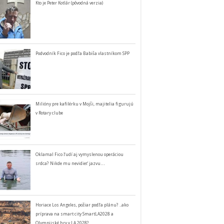
Kto je Peter Kotlár (pôvodná verzia)
Podvodník Fico je podľa Babiša vlastníkom SPP
Milióny pre kafilérku v Mojši, majitelia figurujú
v Rotary clube
Oklamal Fico ľudí aj vymyslenou operáciou
srdca? Nikde mu nevidieť jazvu…
Horiace Los Angeles, požiar podľa plánu? ..ako
príprava na smart city SmartLA2028 a
Olympijské hry v LA 2028?