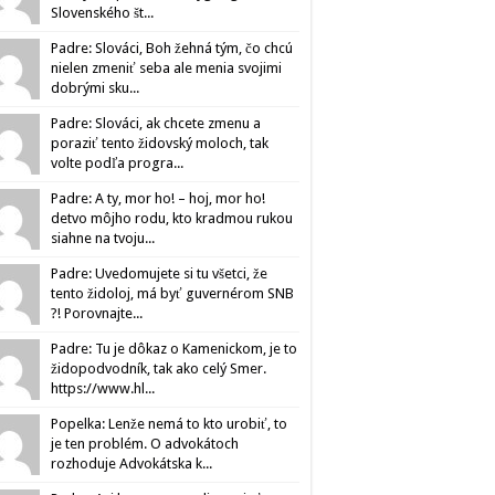
Slovenského št...
Padre: Slováci, Boh žehná tým, čo chcú
nielen zmeniť seba ale menia svojimi
dobrými sku...
Padre: Slováci, ak chcete zmenu a
poraziť tento židovský moloch, tak
volte podľa progra...
Padre: A ty, mor ho! – hoj, mor ho!
detvo môjho rodu, kto kradmou rukou
siahne na tvoju...
Padre: Uvedomujete si tu všetci, že
tento židoloj, má byť guvernérom SNB
?! Porovnajte...
Padre: Tu je dôkaz o Kamenickom, je to
židopodvodník, tak ako celý Smer.
https://www.hl...
Popelka: Lenže nemá to kto urobiť, to
je ten problém. O advokátoch
rozhoduje Advokátska k...