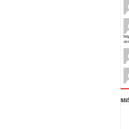
htt
str
Navš