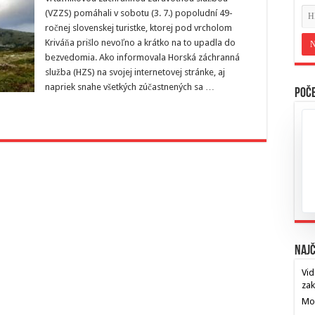
(VZZS) pomáhali v sobotu (3. 7.) popoludní 49-
ročnej slovenskej turistke, ktorej pod vrcholom
Kriváňa prišlo nevoľno a krátko na to upadla do
bezvedomia. Ako informovala Horská záchranná
služba (HZS) na svojej internetovej stránke, aj
napriek snahe všetkých zúčastnených sa …
Poče
Najč
Vid
za
Mos
…