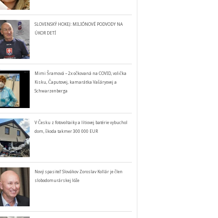
SLOVENSKÝ HOKEJ: MILIÓNOVÉ PODVODY NA
ÚKOR DETÍ
Mimi Šramová – 2x očkovaná na COVID, volička
Kisku, Čaputovej, kamarátka Vašáryovej a
Schwarzenberga
V Česku z fotovoltaiky a lítiovej batérie vybuchol
dom, škoda takmer 300 000 EUR
Nový spasiteľ Slovákov Zoroslav Kollár je člen
slobodomurárskej lóže