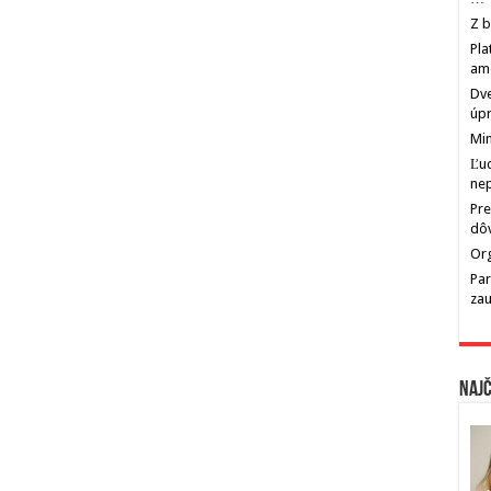
Z b
Pla
am
Dve
úp
Min
Ľu
ne
Pre
dô
Org
Par
zau
Najč