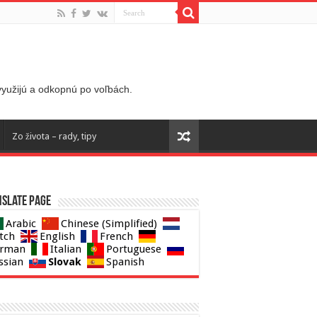
 využijú a odkopnú po voľbách.
Zo života – rady, tipy
slate page
Arabic
Chinese (Simplified)
tch
English
French
rman
Italian
Portuguese
Slovak
ssian
Spanish