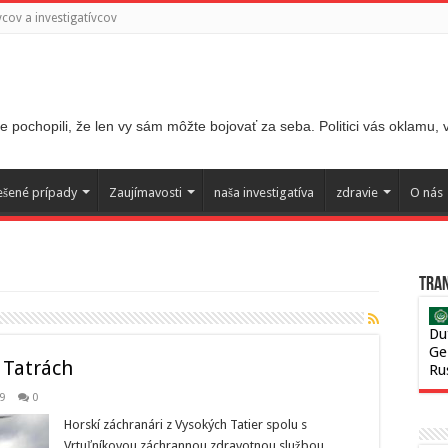
ov a investigatívcov
 pochopili, že len vy sám môžte bojovať za seba. Politici vás oklamu,
ešené prípady
Zaujímavosti
naša investigatíva
zdravie
O nás
Tran
Du
Ge
 Tatrách
Ru
9
0
Horskí záchranári z Vysokých Tatier spolu s
Vrtuľníkovou záchrannou zdravotnou službou