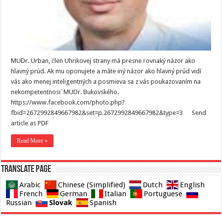
MUDr. Urban, člen Uhrikovej strany má presne rovnaký názor ako
hlavný prúd. Ak mu oponujete a máte iný názor ako hlavný prúd vidí
vás ako menej inteligentných a posmieva sa z vás poukazovaním na
nekompetentnosť MUDr. Bukovského.
https://www.facebook.com/photo.php?
fbid=2672992849667982&set=p.2672992849667982&type=3 Send
article as PDF
Read More »
Translate page
Arabic
Chinese (Simplified)
Dutch
English
French
German
Italian
Portuguese
Slovak
Russian
Spanish