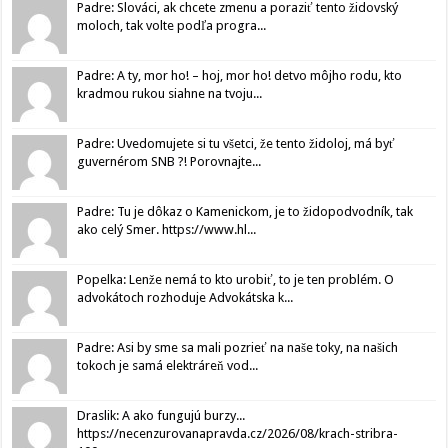
Padre: Slováci, ak chcete zmenu a poraziť tento židovský
moloch, tak volte podľa progra...
Padre: A ty, mor ho! – hoj, mor ho! detvo môjho rodu, kto
kradmou rukou siahne na tvoju...
Padre: Uvedomujete si tu všetci, že tento židoloj, má byť
guvernérom SNB ?! Porovnajte...
Padre: Tu je dôkaz o Kamenickom, je to židopodvodník, tak
ako celý Smer. https://www.hl...
Popelka: Lenže nemá to kto urobiť, to je ten problém. O
advokátoch rozhoduje Advokátska k...
Padre: Asi by sme sa mali pozrieť na naše toky, na našich
tokoch je samá elektráreň vod...
Draslik: A ako fungujú burzy...
https://necenzurovanapravda.cz/2026/08/krach-stribra-