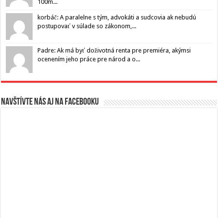
100m...
korbáč: A paralelne s tým, advokáti a sudcovia ak nebudú
postupovať v súlade so zákonom,...
Padre: Ak má byť doživotná renta pre premiéra, akýmsi
ocenením jeho práce pre národ a o...
Navštívte nás aj na Facebooku