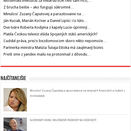
Moslimskú investíciu za miliardu EUR rieši sám Fico,…
Z brucha beštie – ako fungujú súkromné…
Minulosť Zuzany Čaputovej a parazitovanie na…
Ján Kuciak, Marián Kočner a Daniel Lipšic: čo túto…
Dve tváre Roberta Kodyma z kapely Lucie-úprimný…
Platila Českou televizi vláda Spojených států amerických?
Ľudské práva, prečo bezdomovcom skoro nikto nepomože…
Partnerka ministra Matúša Šutaja Eštoka má zaujímavý biznis
Prešli sme z yandex mailu na protonmail z dôvodu…
Najčítanejšie
Minulosť Zuzany Čaputovej a parazitovanie na verejných financiách a ľudoch z
mimovládok
SLOVENSKÝ HOKEJ: MILIÓNOVÉ PODVODY NA ÚKOR DETÍ