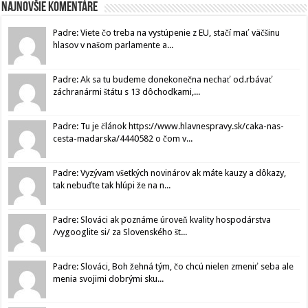
Najnovšie komentáre
Padre: Viete čo treba na vystúpenie z EU, stačí mať väčšinu
hlasov v našom parlamente a...
Padre: Ak sa tu budeme donekonečna nechať od.rbávať
záchranármi štátu s 13 dôchodkami,...
Padre: Tu je článok https://www.hlavnespravy.sk/caka-nas-
cesta-madarska/4440582 o čom v...
Padre: Vyzývam všetkých novinárov ak máte kauzy a dôkazy,
tak nebuďte tak hlúpi že na n...
Padre: Slováci ak poznáme úroveň kvality hospodárstva
/vygooglite si/ za Slovenského št...
Padre: Slováci, Boh žehná tým, čo chcú nielen zmeniť seba ale
menia svojimi dobrými sku...