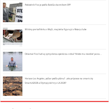
Podvodník Fico je podľa Babiša vlastníkom SPP
Milióny pre kafilérku v Mojši, majitelia figurujú v Rotary clube
Oklamal Fico ľudí aj vymyslenou operáciou srdca? Nikde mu nevidieť jazvu…
Horiace Los Angeles, požiar podľa plánu? ..ako príprava na smart city
SmartLA2028 a Olympijské hry v LA 2028?