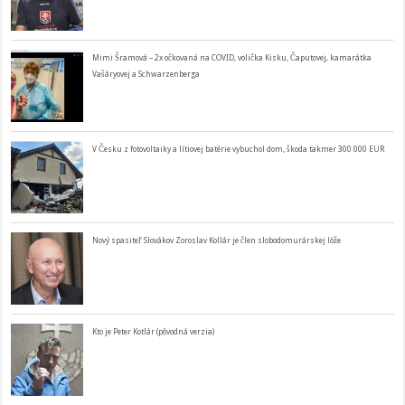
Mimi Šramová – 2x očkovaná na COVID, volička Kisku, Čaputovej, kamarátka
Vašáryovej a Schwarzenberga
V Česku z fotovoltaiky a lítiovej batérie vybuchol dom, škoda takmer 300 000 EUR
Nový spasiteľ Slovákov Zoroslav Kollár je člen slobodomurárskej lóže
Kto je Peter Kotlár (pôvodná verzia)