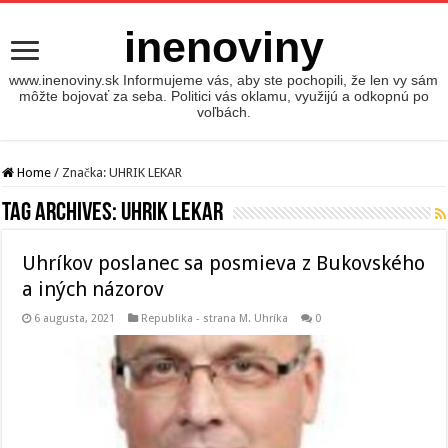
inenoviny
www.inenoviny.sk Informujeme vás, aby ste pochopili, že len vy sám
môžte bojovať za seba. Politici vás oklamu, využijú a odkopnú po
voľbách.
Home
/
Značka:
UHRIK LEKAR
Tag Archives:
UHRIK LEKAR
Uhríkov poslanec sa posmieva z Bukovského
a iných názorov
6 augusta, 2021
Republika - strana M. Uhríka
0