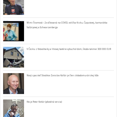
Mimi Šramová – 2x očkovaná na COVID, volička Kisku, Čaputovej, kamarátka
Vašáryovej a Schwarzenberga
V Česku z fotovoltaiky a lítiovej batérie vybuchol dom, škoda takmer 300 000 EUR
Nový spasiteľ Slovákov Zoroslav Kollár je člen slobodomurárskej lóže
Kto je Peter Kotlár (pôvodná verzia)