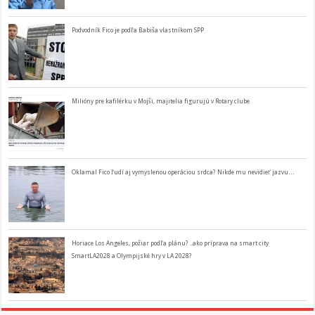
Podvodník Fico je podľa Babiša vlastníkom SPP
Milióny pre kafilérku v Mojši, majitelia figurujú v Rotary clube
Oklamal Fico ľudí aj vymyslenou operáciou srdca? Nikde mu nevidieť jazvu…
Horiace Los Angeles, požiar podľa plánu? ..ako príprava na smart city
SmartLA2028 a Olympijské hry v LA 2028?