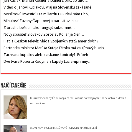
Ján Kuciak, Marián Kočner a Daniel Lipšic: čo túto…
Video o Jánovi Kuciakovi, vraj na Slovensku zakázané
Moslimskú investíciu za miliardu EUR rieši sám Fico,…
Minulosť Zuzany Čaputovej a parazitovanie na…
Z brucha beštie – ako fungujú súkromné…
Nový spasiteľ Slovákov Zoroslav Kollár je člen…
Platila Českou televizi vláda Spojených států amerických?
Partnerka ministra Matúša Šutaja Eštoka má zaujímavý biznis
Záchrana kúpeľov alebo získanie kontroly? Príbeh…
Dve tváre Roberta Kodyma z kapely Lucie-úprimný…
Najčítanejšie
Minulosť Zuzany Čaputovej a parazitovanie na verejných financiách a ľudoch z
mimovládok
SLOVENSKÝ HOKEJ: MILIÓNOVÉ PODVODY NA ÚKOR DETÍ