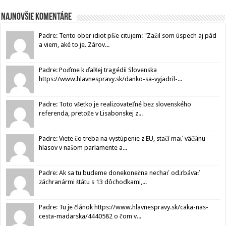
Najnovšie komentáre
Padre: Tento ober idiot píše citujem: "Zažil som úspech aj pád
a viem, aké to je. Zárov...
Padre: Poďme k ďalšej tragédii Slovenska
https://www.hlavnespravy.sk/danko-sa-vyjadril-...
Padre: Toto všetko je realizovateľné bez slovenského
referenda, pretože v Lisabonskej z...
Padre: Viete čo treba na vystúpenie z EU, stačí mať väčšinu
hlasov v našom parlamente a...
Padre: Ak sa tu budeme donekonečna nechať od.rbávať
záchranármi štátu s 13 dôchodkami,...
Padre: Tu je článok https://www.hlavnespravy.sk/caka-nas-
cesta-madarska/4440582 o čom v...