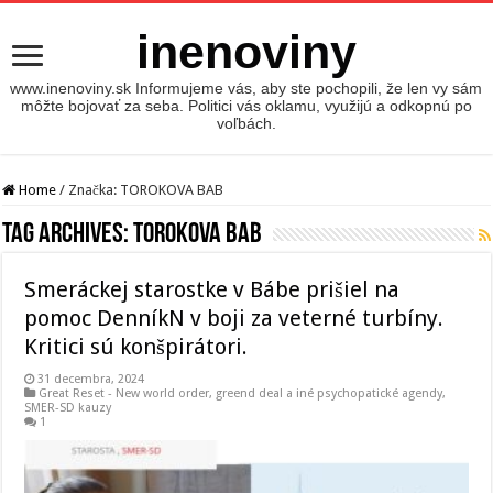
inenoviny
www.inenoviny.sk Informujeme vás, aby ste pochopili, že len vy sám
môžte bojovať za seba. Politici vás oklamu, využijú a odkopnú po
voľbách.
Home
/
Značka:
TOROKOVA BAB
Tag Archives:
TOROKOVA BAB
Smeráckej starostke v Bábe prišiel na
pomoc DenníkN v boji za veterné turbíny.
Kritici sú konšpirátori.
31 decembra, 2024
Great Reset - New world order
,
greend deal a iné psychopatické agendy
,
SMER-SD kauzy
1