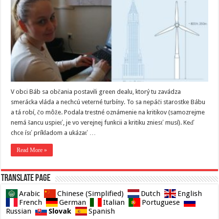
V obci Báb sa občania postavili green dealu, ktorý tu zavádza
smerácka vláda a nechcú veterné turbíny. To sa nepáči starostke Bábu
a tá robí, čo môže. Podala trestné oznámenie na kritikov (samozrejme
nemá šancu uspieť, je vo verejnej funkcii a kritiku zniesť musí). Keď
chce ísť príkladom a ukázať …
Read More »
Translate page
Arabic
Chinese (Simplified)
Dutch
English
French
German
Italian
Portuguese
Slovak
Russian
Spanish