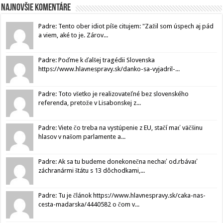
Najnovšie komentáre
Padre: Tento ober idiot píše citujem: "Zažil som úspech aj pád
a viem, aké to je. Zárov...
Padre: Poďme k ďalšej tragédii Slovenska
https://www.hlavnespravy.sk/danko-sa-vyjadril-...
Padre: Toto všetko je realizovateľné bez slovenského
referenda, pretože v Lisabonskej z...
Padre: Viete čo treba na vystúpenie z EU, stačí mať väčšinu
hlasov v našom parlamente a...
Padre: Ak sa tu budeme donekonečna nechať od.rbávať
záchranármi štátu s 13 dôchodkami,...
Padre: Tu je článok https://www.hlavnespravy.sk/caka-nas-
cesta-madarska/4440582 o čom v...