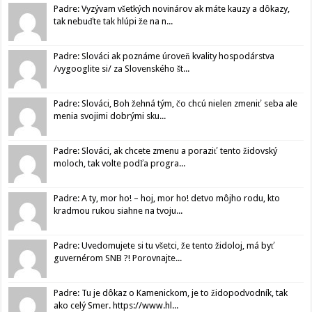
Padre: Vyzývam všetkých novinárov ak máte kauzy a dôkazy,
tak nebuďte tak hlúpi že na n...
Padre: Slováci ak poznáme úroveň kvality hospodárstva
/vygooglite si/ za Slovenského št...
Padre: Slováci, Boh žehná tým, čo chcú nielen zmeniť seba ale
menia svojimi dobrými sku...
Padre: Slováci, ak chcete zmenu a poraziť tento židovský
moloch, tak volte podľa progra...
Padre: A ty, mor ho! – hoj, mor ho! detvo môjho rodu, kto
kradmou rukou siahne na tvoju...
Padre: Uvedomujete si tu všetci, že tento židoloj, má byť
guvernérom SNB ?! Porovnajte...
Padre: Tu je dôkaz o Kamenickom, je to židopodvodník, tak
ako celý Smer. https://www.hl...