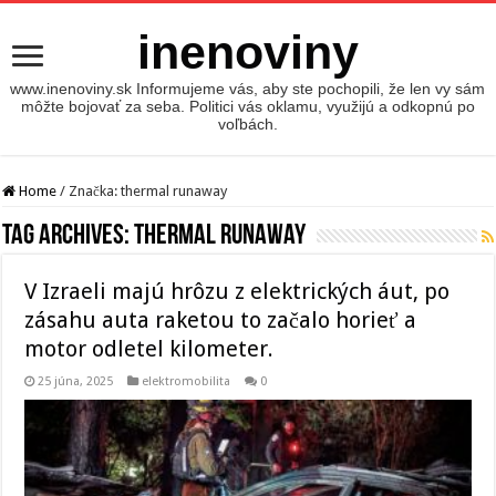
inenoviny
www.inenoviny.sk Informujeme vás, aby ste pochopili, že len vy sám
môžte bojovať za seba. Politici vás oklamu, využijú a odkopnú po
voľbách.
Home
/
Značka:
thermal runaway
Tag Archives:
thermal runaway
V Izraeli majú hrôzu z elektrických áut, po
zásahu auta raketou to začalo horieť a
motor odletel kilometer.
25 júna, 2025
elektromobilita
0