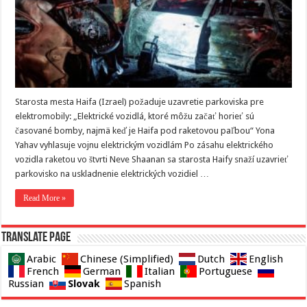
Starosta mesta Haifa (Izrael) požaduje uzavretie parkoviska pre
elektromobily: „Elektrické vozidlá, ktoré môžu začať horieť sú
časované bomby, najmä keď je Haifa pod raketovou paľbou“ Yona
Yahav vyhlasuje vojnu elektrickým vozidlám Po zásahu elektrického
vozidla raketou vo štvrti Neve Shaanan sa starosta Haify snaží uzavrieť
parkovisko na uskladnenie elektrických vozidiel …
Read More »
Translate page
Arabic
Chinese (Simplified)
Dutch
English
French
German
Italian
Portuguese
Slovak
Russian
Spanish