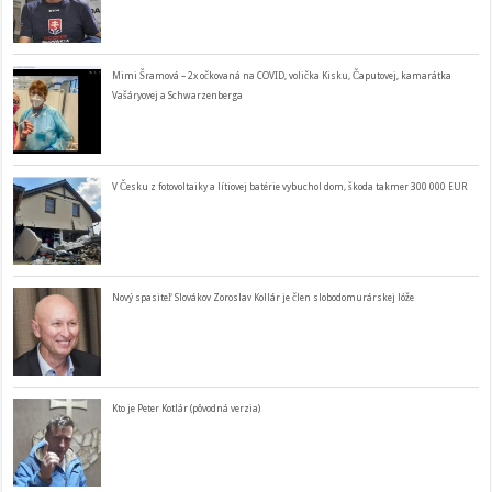
Mimi Šramová – 2x očkovaná na COVID, volička Kisku, Čaputovej, kamarátka
Vašáryovej a Schwarzenberga
V Česku z fotovoltaiky a lítiovej batérie vybuchol dom, škoda takmer 300 000 EUR
Nový spasiteľ Slovákov Zoroslav Kollár je člen slobodomurárskej lóže
Kto je Peter Kotlár (pôvodná verzia)