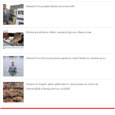
Podvodník Fico je podľa Babiša vlastníkom SPP
Milióny pre kafilérku v Mojši, majitelia figurujú v Rotary clube
Oklamal Fico ľudí aj vymyslenou operáciou srdca? Nikde mu nevidieť jazvu…
Horiace Los Angeles, požiar podľa plánu? ..ako príprava na smart city
SmartLA2028 a Olympijské hry v LA 2028?