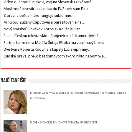
Video o Jánovi Kuciakovi, vraj na Slovensku zakázané
Moslimskú investíciu za miliardu EUR rieši sám Fico,…
Z brucha beštie – ako fungujú súkromné…
Minulosť Zuzany Čaputovej a parazitovanie na…
Nový spasiteľ Slovákov Zoroslav Kollár je člen…
Platila Českou televizi vláda Spojených států amerických?
Partnerka ministra Matúša Šutaja Eštoka má zaujímavý biznis
Dve tváre Roberta Kodyma z kapely Lucie-úprimný…
Ľudské práva, prečo bezdomovcom skoro nikto nepomože…
Najčítanejšie
Minulosť Zuzany Čaputovej a parazitovanie na verejných financiách a ľudoch z
mimovládok
SLOVENSKÝ HOKEJ: MILIÓNOVÉ PODVODY NA ÚKOR DETÍ