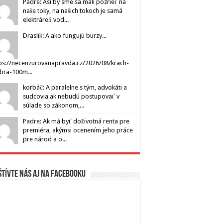
Padre: Asi by sme sa mali pozrieť na
naše toky, na našich tokoch je samá
elektráreň vod...
Draslik: A ako fungujú burzy...
ps://necenzurovanapravda.cz/2026/08/krach-
ibra-100m...
korbáč: A paralelne s tým, advokáti a
sudcovia ak nebudú postupovať v
súlade so zákonom,...
Padre: Ak má byť doživotná renta pre
premiéra, akýmsi ocenením jeho práce
pre národ a o...
tívte nás aj na Facebooku