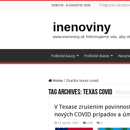
Podporte národovc
SOBOTA , 8 AUGUSTA 2026
inenoviny
www.inenoviny.sk Informujeme vás, aby ste
Politické kauzy
Politické dianie
Nevyri
Home
/
Značka:
texas covid
Tag Archives:
texas covid
V Texase zrušenim povinnost
nových COVID prípadov a úm
23 apríla, 2021
USA
0