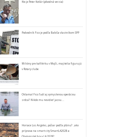
Kto je Peter Kotlár (pôvodná verzia)
Podvodník Fico je podľa Babiša vlastníkom SPP
Milióny pre kafilérku v Mojši, majitelia figurujú
v Rotary clube
Oklamal Fico ľudí aj vymyslenou operáciou
srdca? Nikde mu nevidieť jazvu…
Horiace Los Angeles, požiar podľa plánu? ..ako
príprava na smart city SmartLA2028 a
Olympijské hry v LA 2028?