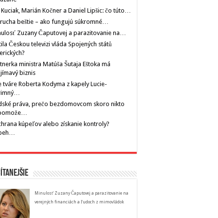
 Kuciak, Marián Kočner a Daniel Lipšic: čo túto…
rucha beštie – ako fungujú súkromné…
ulosť Zuzany Čaputovej a parazitovanie na…
tila Českou televizi vláda Spojených států
erických?
tnerka ministra Matúša Šutaja Eštoka má
jímavý biznis
 tváre Roberta Kodyma z kapely Lucie-
rimný…
dské práva, prečo bezdomovcom skoro nikto
pomože…
hrana kúpeľov alebo získanie kontroly?
íbeh…
ítanejšie
Minulosť Zuzany Čaputovej a parazitovanie na
verejných financiách a ľudoch z mimovládok