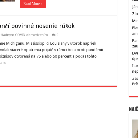
Read More »
Ján
Z b
Min
ončí povinné nosenie rúšok
Pla
am
bo žiadnym COVID obmedzením
0
Par
tane Michiganu, Mississippi či Louisiany v utorok napriek
zau
lali viaceré opatrenia prijaté v rámci boja proti pandémii
Dve
biznisov otvorená na 75 alebo 50 percent a počas tohto
úp
xasu …
Ľu
ne
Zác
Pr
Najč