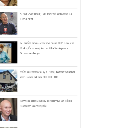
SLOVENSKÝ HOKEJ: MILIÓNOVÉ PODVODY NA
ÚKOR DETÍ
Mimi Šramová – 2x očkovaná na COVID, volička
Kisku, Čaputovej, kamarátka Vašáryovej a
Schwarzenberga
V Česku z fotovoltaiky a lítiovej batérie vybuchol
dom, škoda takmer 300 000 EUR
Nový spasiteľ Slovákov Zoroslav Kollár je člen
slobodomurárskej lóže