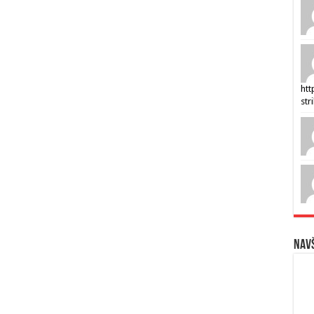
htt
str
Navš