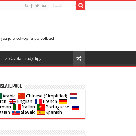
 využijú a odkopnú po voľbách.
Zo života – rady, tipy
slate page
Arabic
Chinese (Simplified)
tch
English
French
rman
Italian
Portuguese
Slovak
ssian
Spanish