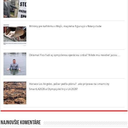
Milióny pre kafilérku v Mojši, majitelia figurujú v Rotary clube
Oklamal Fico ľudí aj vymyslenou operáciou srdca? Nikde mu nevidieť jazvu…
Horiace Los Angeles, požiar podľa plánu? ..ako príprava na smart city
SmartLA2028 a Olympijské hry v LA 2028?
Najnovšie komentáre