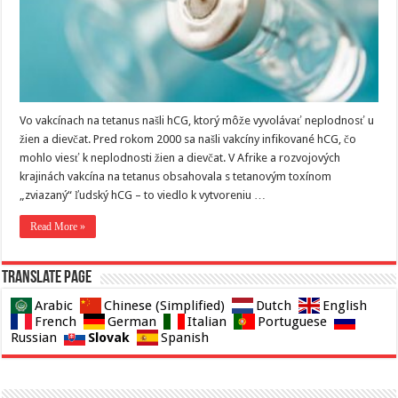
Vo vakcínach na tetanus našli hCG, ktorý môže vyvolávať neplodnosť u
žien a dievčat. Pred rokom 2000 sa našli vakcíny infikované hCG, čo
mohlo viesť k neplodnosti žien a dievčat. V Afrike a rozvojových
krajinách vakcína na tetanus obsahovala s tetanovým toxínom
„zviazaný“ ľudský hCG – to viedlo k vytvoreniu …
Read More »
Translate page
Arabic
Chinese (Simplified)
Dutch
English
French
German
Italian
Portuguese
Slovak
Russian
Spanish