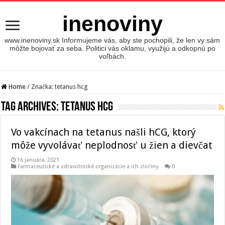
inenoviny
www.inenoviny.sk Informujeme vás, aby ste pochopili, že len vy sám
môžte bojovať za seba. Politici vás oklamu, využijú a odkopnú po
voľbách.
Home
/
Značka:
tetanus hcg
Tag Archives:
tetanus hcg
Vo vakcínach na tetanus našli hCG, ktorý
môže vyvolávať neplodnosť u žien a dievčat
16 januára, 2021
Farmaceutické a zdravotnícké organizácie a ich zločiny
0