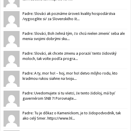
Padre: Slováci ak poznáme úroveň kvality hospodárstva
/vygooglite si/ za Slovenského št...
Padre: Slováci, Boh žehná tým, čo chcú nielen zmeniť seba ale
menia svojimi dobrými sku...
Padre: Slováci, ak chcete zmenu a poraziť tento židovský
moloch, tak volte podľa progra...
Padre: A ty, mor ho! – hoj, mor ho! detvo môjho rodu, kto
kradmou rukou siahne na tvoju...
Padre: Uvedomujete si tu všetci, že tento židoloj, má byť
guvernérom SNB ?! Porovnajte...
Padre: Tu je dôkaz o Kamenickom, je to židopodvodník, tak
ako celý Smer. https://www.hl...