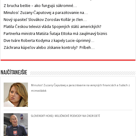
Z brucha beštie – ako fungujú súkromné…
Minulosť Zuzany Čaputovej a parazitovanie na…
Nový spasiteľ Slovákov Zoroslav Kollár je člen…
Platila Českou televizi vláda Spojených států amerických?
Partnerka ministra Matúša Šutaja Eštoka má zaujímavý biznis
Dve tváre Roberta Kodyma z kapely Lucie-úprimný…
Záchrana kúpeľov alebo získanie kontroly? Príbeh…
Najčítanejšie
Minulosť Zuzany Čaputovej a parazitovanie na verejných financiách a ľudoch z
mimovládok
SLOVENSKÝ HOKEJ: MILIÓNOVÉ PODVODY NA ÚKOR DETÍ