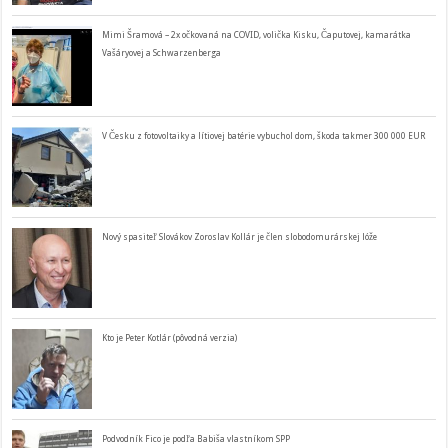
Mimi Šramová – 2x očkovaná na COVID, volička Kisku, Čaputovej, kamarátka
Vašáryovej a Schwarzenberga
V Česku z fotovoltaiky a lítiovej batérie vybuchol dom, škoda takmer 300 000 EUR
Nový spasiteľ Slovákov Zoroslav Kollár je člen slobodomurárskej lóže
Kto je Peter Kotlár (pôvodná verzia)
Podvodník Fico je podľa Babiša vlastníkom SPP