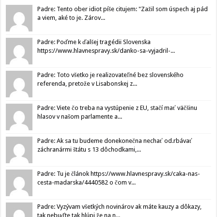
Padre: Tento ober idiot píše citujem: "Zažil som úspech aj pád
a viem, aké to je. Zárov...
Padre: Poďme k ďalšej tragédii Slovenska
https://www.hlavnespravy.sk/danko-sa-vyjadril-...
Padre: Toto všetko je realizovateľné bez slovenského
referenda, pretože v Lisabonskej z...
Padre: Viete čo treba na vystúpenie z EU, stačí mať väčšinu
hlasov v našom parlamente a...
Padre: Ak sa tu budeme donekonečna nechať od.rbávať
záchranármi štátu s 13 dôchodkami,...
Padre: Tu je článok https://www.hlavnespravy.sk/caka-nas-
cesta-madarska/4440582 o čom v...
Padre: Vyzývam všetkých novinárov ak máte kauzy a dôkazy,
tak nebuďte tak hlúpi že na n...