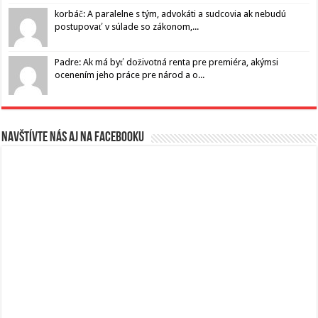
korbáč: A paralelne s tým, advokáti a sudcovia ak nebudú
postupovať v súlade so zákonom,...
Padre: Ak má byť doživotná renta pre premiéra, akýmsi
ocenením jeho práce pre národ a o...
Navštívte nás aj na Facebooku