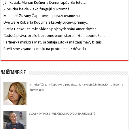
Ján Kuciak, Marián Kočner a Daniel Lipšic: čo túto…
Z brucha beštie – ako fungujú súkromné…
Minulosť Zuzany Čaputovej a parazitovanie na…
Dve tváre Roberta Kodyma z kapely Lucie-úprimný…
Platila Českou televizi vláda Spojených států amerických?
Ľudské práva, prečo bezdomovcom skoro nikto nepomože…
Partnerka ministra Matúša Šutaja Eštoka má zaujímavý biznis
Prešli sme z yandex mailu na protonmail z dôvodu…
Najčítanejšie
Minulosť Zuzany Čaputovej a parazitovanie na verejných financiách a ľudoch z
mimovládok
SLOVENSKÝ HOKEJ: MILIÓNOVÉ PODVODY NA ÚKOR DETÍ