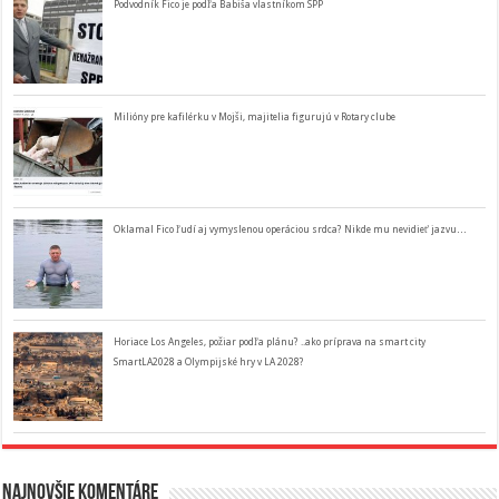
Podvodník Fico je podľa Babiša vlastníkom SPP
Milióny pre kafilérku v Mojši, majitelia figurujú v Rotary clube
Oklamal Fico ľudí aj vymyslenou operáciou srdca? Nikde mu nevidieť jazvu…
Horiace Los Angeles, požiar podľa plánu? ..ako príprava na smart city
SmartLA2028 a Olympijské hry v LA 2028?
Najnovšie komentáre