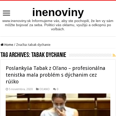
inenoviny
www.inenoviny.sk Informujeme vás, aby ste pochopili, že len vy sám
môžte bojovať za seba. Politici vás oklamu, využijú a odkopnú po
voľbách.
Home
/
Značka:
tabak dychanie
Tag Archives:
tabak dychanie
Poslankyňa Tabak z Oľano – profesionálna
tenistka mala problém s dýchanim cez
rúško
5 novembra, 2020
OĽANO
0