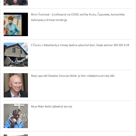
Mimi Šramová – 2x očkovaná na COVID, volička Kisku, Čaputovej, kamarátka
Vašáryovej a Schwarzenberga
V Česku z fotovoltaiky a lítiovej batérie vybuchol dom, škoda takmer 300 000 EUR
Nový spasiteľ Slovákov Zoroslav Kollár je člen slobodomurárskej lóže
Kto je Peter Kotlár (pôvodná verzia)