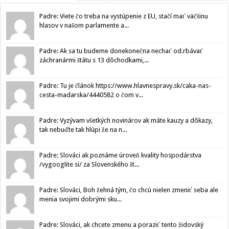
Padre: Viete čo treba na vystúpenie z EU, stačí mať väčšinu
hlasov v našom parlamente a...
Padre: Ak sa tu budeme donekonečna nechať od.rbávať
záchranármi štátu s 13 dôchodkami,...
Padre: Tu je článok https://www.hlavnespravy.sk/caka-nas-
cesta-madarska/4440582 o čom v...
Padre: Vyzývam všetkých novinárov ak máte kauzy a dôkazy,
tak nebuďte tak hlúpi že na n...
Padre: Slováci ak poznáme úroveň kvality hospodárstva
/vygooglite si/ za Slovenského št...
Padre: Slováci, Boh žehná tým, čo chcú nielen zmeniť seba ale
menia svojimi dobrými sku...
Padre: Slováci, ak chcete zmenu a poraziť tento židovský