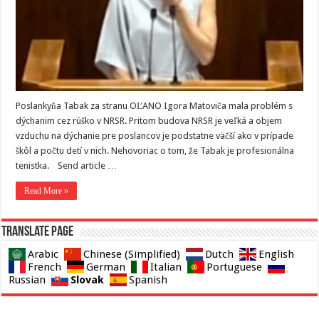
Poslankyňa Tabak za stranu OĽANO Igora Matoviča mala problém s
dýchanim cez rúško v NRSR. Pritom budova NRSR je veľká a objem
vzduchu na dýchanie pre poslancov je podstatne väčší ako v prípade
škôl a počtu detí v nich. Nehovoriac o tom, že Tabak je profesionálna
tenistka. Send article …
Read More »
Translate page
Arabic
Chinese (Simplified)
Dutch
English
French
German
Italian
Portuguese
Slovak
Russian
Spanish