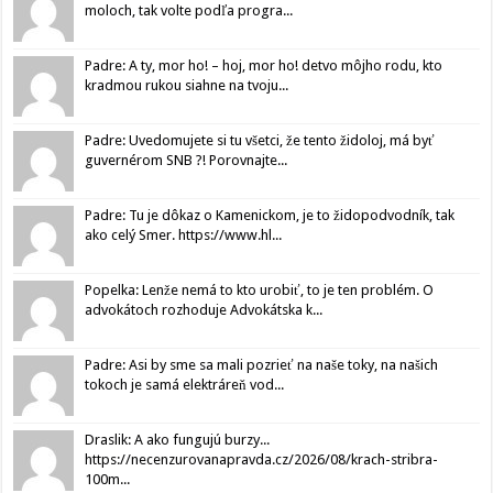
moloch, tak volte podľa progra...
Padre: A ty, mor ho! – hoj, mor ho! detvo môjho rodu, kto
kradmou rukou siahne na tvoju...
Padre: Uvedomujete si tu všetci, že tento židoloj, má byť
guvernérom SNB ?! Porovnajte...
Padre: Tu je dôkaz o Kamenickom, je to židopodvodník, tak
ako celý Smer. https://www.hl...
Popelka: Lenže nemá to kto urobiť, to je ten problém. O
advokátoch rozhoduje Advokátska k...
Padre: Asi by sme sa mali pozrieť na naše toky, na našich
tokoch je samá elektráreň vod...
Draslik: A ako fungujú burzy...
https://necenzurovanapravda.cz/2026/08/krach-stribra-
100m...