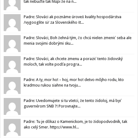
tak nebuďte tak hlúpi že na n...
Padre: Slováci ak poznáme úroveň kvality hospodárstva
/vygooglite si/ za Slovenského št...
Padre: Slováci, Boh žehná tým, čo chcú nielen zmeniť seba ale
menia svojimi dobrými sku...
Padre: Slováci, ak chcete zmenu a poraziť tento židovský
moloch, tak volte podľa progra...
Padre: A ty, mor ho! – hoj, mor ho! detvo môjho rodu, kto
kradmou rukou siahne na tvoju...
Padre: Uvedomujete si tu všetci, že tento židoloj, má byť
guvernérom SNB ?! Porovnajte...
Padre: Tu je dôkaz o Kamenickom, je to židopodvodník, tak
ako celý Smer. https://www.hl...