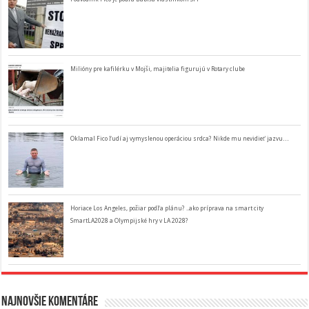
Milióny pre kafilérku v Mojši, majitelia figurujú v Rotary clube
Oklamal Fico ľudí aj vymyslenou operáciou srdca? Nikde mu nevidieť jazvu…
Horiace Los Angeles, požiar podľa plánu? ..ako príprava na smart city
SmartLA2028 a Olympijské hry v LA 2028?
Najnovšie komentáre