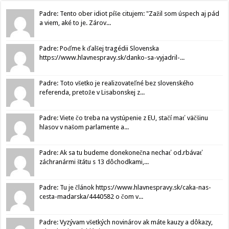
Padre: Tento ober idiot píše citujem: "Zažil som úspech aj pád
a viem, aké to je. Zárov...
Padre: Poďme k ďalšej tragédii Slovenska
https://www.hlavnespravy.sk/danko-sa-vyjadril-...
Padre: Toto všetko je realizovateľné bez slovenského
referenda, pretože v Lisabonskej z...
Padre: Viete čo treba na vystúpenie z EU, stačí mať väčšinu
hlasov v našom parlamente a...
Padre: Ak sa tu budeme donekonečna nechať od.rbávať
záchranármi štátu s 13 dôchodkami,...
Padre: Tu je článok https://www.hlavnespravy.sk/caka-nas-
cesta-madarska/4440582 o čom v...
Padre: Vyzývam všetkých novinárov ak máte kauzy a dôkazy,