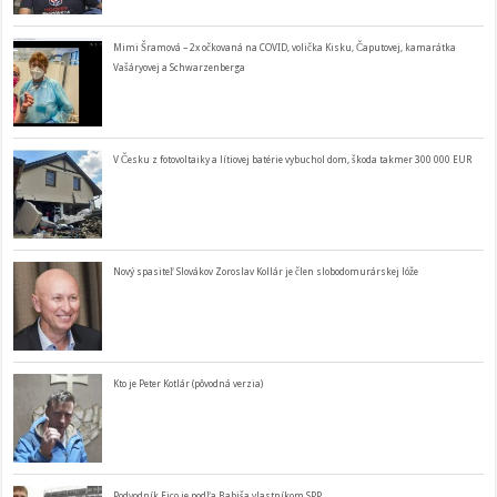
Mimi Šramová – 2x očkovaná na COVID, volička Kisku, Čaputovej, kamarátka
Vašáryovej a Schwarzenberga
V Česku z fotovoltaiky a lítiovej batérie vybuchol dom, škoda takmer 300 000 EUR
Nový spasiteľ Slovákov Zoroslav Kollár je člen slobodomurárskej lóže
Kto je Peter Kotlár (pôvodná verzia)
Podvodník Fico je podľa Babiša vlastníkom SPP