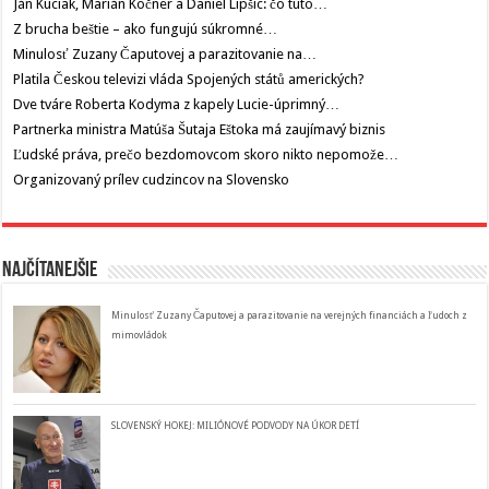
Ján Kuciak, Marián Kočner a Daniel Lipšic: čo túto…
Z brucha beštie – ako fungujú súkromné…
Minulosť Zuzany Čaputovej a parazitovanie na…
Platila Českou televizi vláda Spojených států amerických?
Dve tváre Roberta Kodyma z kapely Lucie-úprimný…
Partnerka ministra Matúša Šutaja Eštoka má zaujímavý biznis
Ľudské práva, prečo bezdomovcom skoro nikto nepomože…
Organizovaný prílev cudzincov na Slovensko
Najčítanejšie
Minulosť Zuzany Čaputovej a parazitovanie na verejných financiách a ľudoch z
mimovládok
SLOVENSKÝ HOKEJ: MILIÓNOVÉ PODVODY NA ÚKOR DETÍ