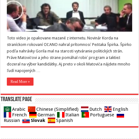
Toto video je opakovane mazané z internetu. Novinár Korda na
straníckom rokovaní OĽANO nahral prítomnosť Peňtaka Špirka. Špirko
podľa nahrávky Gorila mal na starosti vytváranie politických strán.
Práve Matovičovi a jeho strane pomáhal robiť program a taktiež
dozeral na výber kandidátky. Aj preto v okoli Matoviča nájdete mnoho
ľudí napojených …
Read More »
Translate page
Arabic
Chinese (Simplified)
Dutch
English
French
German
Italian
Portuguese
Slovak
Russian
Spanish