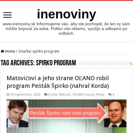
inenoviny
www.inenoviny.sk Informujeme vás, aby ste pochopili, že len vy sám
môžte bojovať za seba. Politici vás oklamu, využijú a odkopnú po
voľbách.
Home
/
Značka:
spirko program
Tag Archives:
spirko program
Matovičovi a jeho strane OĽANO robil
program Peňták Špirko (nahral Korda)
18 septembra, 2020
Gorila
,
Matovič, OĽANO kauzy
,
Penta
0