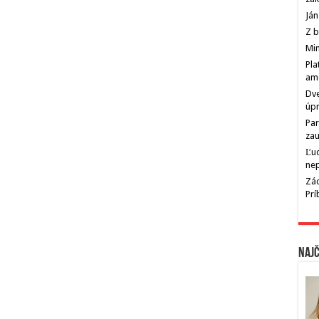
Ján
Z b
Min
Pla
am
Dve
úp
Par
zau
Ľu
ne
Zác
Pr
Najč