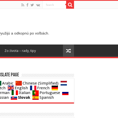
 využijú a odkopnú po voľbách.
Zo života – rady, tipy
slate page
Arabic
Chinese (Simplified)
tch
English
French
rman
Italian
Portuguese
Slovak
ssian
Spanish