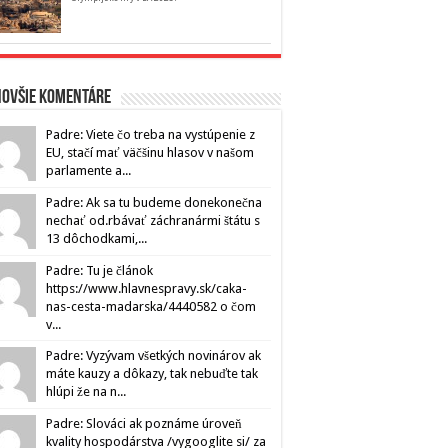
novšie komentáre
Padre: Viete čo treba na vystúpenie z
EU, stačí mať väčšinu hlasov v našom
parlamente a...
Padre: Ak sa tu budeme donekonečna
nechať od.rbávať záchranármi štátu s
13 dôchodkami,...
Padre: Tu je článok
https://www.hlavnespravy.sk/caka-
nas-cesta-madarska/4440582 o čom
v...
Padre: Vyzývam všetkých novinárov ak
máte kauzy a dôkazy, tak nebuďte tak
hlúpi že na n...
Padre: Slováci ak poznáme úroveň
kvality hospodárstva /vygooglite si/ za