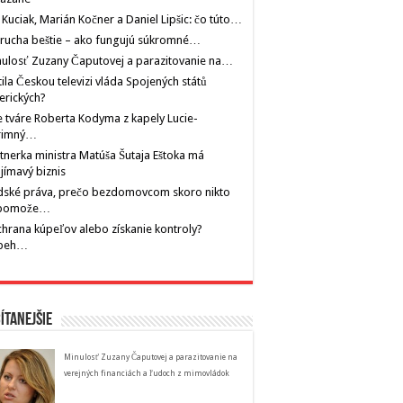
 Kuciak, Marián Kočner a Daniel Lipšic: čo túto…
rucha beštie – ako fungujú súkromné…
ulosť Zuzany Čaputovej a parazitovanie na…
tila Českou televizi vláda Spojených států
erických?
 tváre Roberta Kodyma z kapely Lucie-
rimný…
tnerka ministra Matúša Šutaja Eštoka má
jímavý biznis
dské práva, prečo bezdomovcom skoro nikto
pomože…
hrana kúpeľov alebo získanie kontroly?
íbeh…
ítanejšie
Minulosť Zuzany Čaputovej a parazitovanie na
verejných financiách a ľudoch z mimovládok