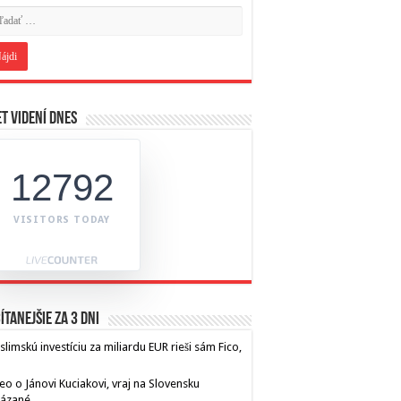
t videní dnes
12792
VISITORS TODAY
ítanejšie za 3 dni
limskú investíciu za miliardu EUR rieši sám Fico,
eo o Jánovi Kuciakovi, vraj na Slovensku
kázané