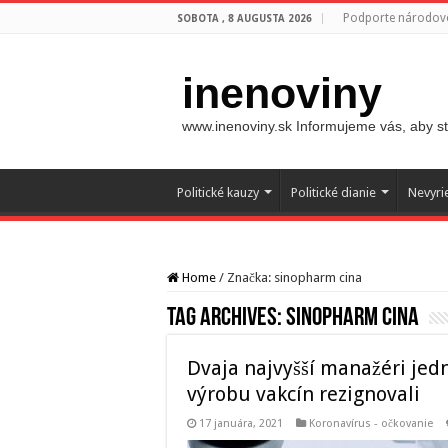
Podporte národovc
SOBOTA , 8 AUGUSTA 2026
inenoviny
www.inenoviny.sk Informujeme vás, aby ste
Politické kauzy
Politické dianie
Nevyri
Home
/
Značka:
sinopharm cina
Tag Archives:
sinopharm cina
Dvaja najvyšší manažéri jedn
výrobu vakcín rezignovali
17 januára, 2021
Koronavírus - očkovanie