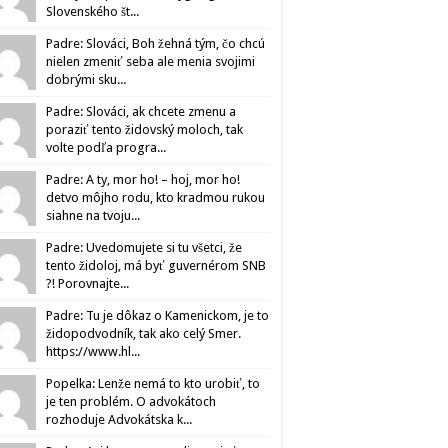
Slovenského št...
Padre: Slováci, Boh žehná tým, čo chcú
nielen zmeniť seba ale menia svojimi
dobrými sku...
Padre: Slováci, ak chcete zmenu a
poraziť tento židovský moloch, tak
volte podľa progra...
Padre: A ty, mor ho! – hoj, mor ho!
detvo môjho rodu, kto kradmou rukou
siahne na tvoju...
Padre: Uvedomujete si tu všetci, že
tento židoloj, má byť guvernérom SNB
?! Porovnajte...
Padre: Tu je dôkaz o Kamenickom, je to
židopodvodník, tak ako celý Smer.
https://www.hl...
Popelka: Lenže nemá to kto urobiť, to
je ten problém. O advokátoch
rozhoduje Advokátska k...