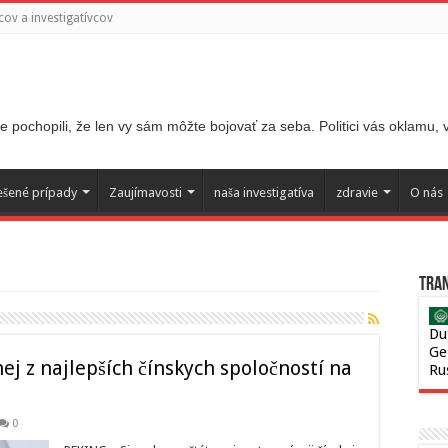
ov a investigatívcov
 pochopili, že len vy sám môžte bojovať za seba. Politici vás oklamu,
ešené prípady
Zaujímavosti
naša investigatíva
zdravie
O nás
Tran
Du
Ge
ej z najlepších čínskych spoločností na
Ru
0