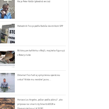
Kto je Peter Kotlár (pôvodná verzia)
Podvodník Fico je podľa Babiša vlastníkom SPP
Milióny pre kafilérku v Mojši, majitelia figurujú
v Rotary clube
Oklamal Fico ľudí aj vymyslenou operáciou
srdca? Nikde mu nevidieť jazvu…
Horiace Los Angeles, požiar podľa plánu? ..ako
príprava na smart city SmartLA2028 a
Olympijské hry v LA 2028?