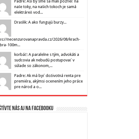
Padre: Asi by sme sa mali pozrieť na
naše toky, na našich tokoch je samá
elektráreň vod...
Draslik: A ako fungujú burzy...
ps://necenzurovanapravda.cz/2026/08/krach-
ibra-100m...
korbáč: A paralelne s tým, advokáti a
sudcovia ak nebudú postupovať v
súlade so zákonom,...
Padre: Ak má byť doživotná renta pre
premiéra, akýmsi ocenením jeho práce
pre národ a o...
tívte nás aj na Facebooku