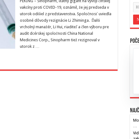
PEKING – Sinopharm, štátny gigant na vývoji čínskej
vakcíny proti COVID-19, oznámil, že jej predseda v
utorok odišiel z predstavenstva. Spoločnosť uviedla
osobné dôvody rezignácie Li Zhiminga. Ďalši
vrcholný manažér, Li Hui, riaditeľ a člen výboru pre
audit dcérskej spoločnosti China National
Medicines Corp., Sinopharm tiež rezignoval v
Poče
utorok z …
Najč
Mos
…
Vid
za