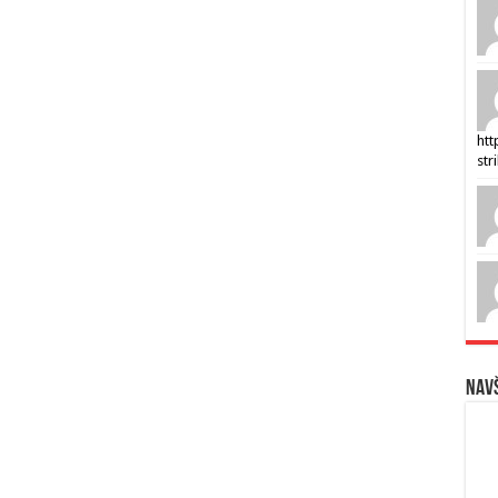
htt
str
Navš