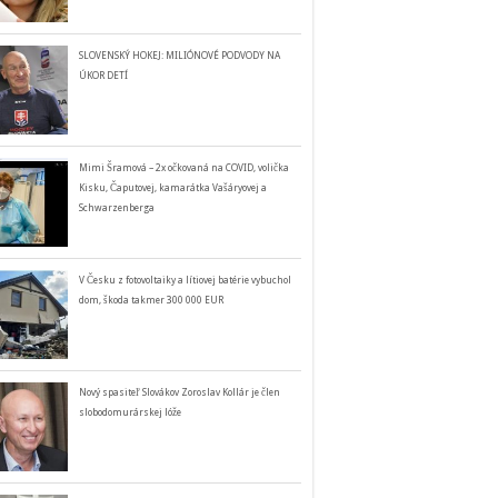
SLOVENSKÝ HOKEJ: MILIÓNOVÉ PODVODY NA
ÚKOR DETÍ
Mimi Šramová – 2x očkovaná na COVID, volička
Kisku, Čaputovej, kamarátka Vašáryovej a
Schwarzenberga
V Česku z fotovoltaiky a lítiovej batérie vybuchol
dom, škoda takmer 300 000 EUR
Nový spasiteľ Slovákov Zoroslav Kollár je člen
slobodomurárskej lóže