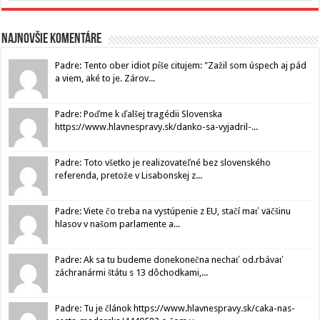
Najnovšie komentáre
Padre: Tento ober idiot píše citujem: "Zažil som úspech aj pád
a viem, aké to je. Zárov...
Padre: Poďme k ďalšej tragédii Slovenska
https://www.hlavnespravy.sk/danko-sa-vyjadril-...
Padre: Toto všetko je realizovateľné bez slovenského
referenda, pretože v Lisabonskej z...
Padre: Viete čo treba na vystúpenie z EU, stačí mať väčšinu
hlasov v našom parlamente a...
Padre: Ak sa tu budeme donekonečna nechať od.rbávať
záchranármi štátu s 13 dôchodkami,...
Padre: Tu je článok https://www.hlavnespravy.sk/caka-nas-