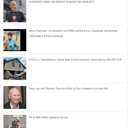
SLOVENSKÝ HOKEJ: MILIÓNOVÉ PODVODY NA ÚKOR DETÍ
Mimi Šramová – 2x očkovaná na COVID, volička Kisku, Čaputovej, kamarátka
Vašáryovej a Schwarzenberga
V Česku z fotovoltaiky a lítiovej batérie vybuchol dom, škoda takmer 300 000 EUR
Nový spasiteľ Slovákov Zoroslav Kollár je člen slobodomurárskej lóže
Kto je Peter Kotlár (pôvodná verzia)