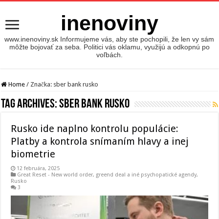
inenoviny
www.inenoviny.sk Informujeme vás, aby ste pochopili, že len vy sám
môžte bojovať za seba. Politici vás oklamu, využijú a odkopnú po
voľbách.
Home
/
Značka:
sber bank rusko
Tag Archives:
sber bank rusko
Rusko ide naplno kontrolu populácie:
Platby a kontrola snímaním hlavy a inej
biometrie
12 februára, 2025
Great Reset - New world order
,
greend deal a iné psychopatické agendy
,
Rusko
3