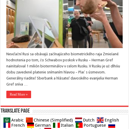
Nevďační Rusi sa obávajú začínajúceho biometrického raja Zmiešané
hodnotenia po tom, čo Schwabov poskok v Rusku – Herman Gref
nainštaloval 1 milión bioterminálov v celom Rusku. V Rusku je už dlhšiu
dobu zavedené platenie snímaním hlavou – Plať s úsmevom.
Generálny riaditeľ Sberbank a hlásateľ davoského evanjelia Herman
Gref sníva …
Read More »
Translate page
Arabic
Chinese (Simplified)
Dutch
English
French
German
Italian
Portuguese