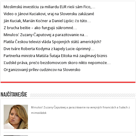
Moslimskú investíciu za miliardu EUR rieši sám Fico,…
Video o Jánovi Kuciakovi, vraj na Slovensku zakázané
Ján Kuciak, Marián Kočner a Daniel Lipšic: čo túto…
Z brucha beštie – ako fungujú súkromné…
Minulosť Zuzany Čaputovej a parazitovanie na…
Platila Českou televizi vláda Spojených států amerických?
Dve tváre Roberta Kodyma z kapely Lucie-úprimný…
Partnerka ministra Matúša Šutaja Eštoka má zaujímavý biznis
Ľudské práva, prečo bezdomovcom skoro nikto nepomože…
Organizovaný prílev cudzincov na Slovensko
Najčítanejšie
Minulosť Zuzany Čaputovej a parazitovanie na verejných financiách a ľudoch z
mimovládok