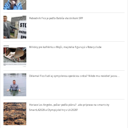
Podvodník Fico je podľa Babiša vlastníkom SPP
Milióny pre kafilérku v Mojši, majitelia figurujú v Rotary clube
Oklamal Fico ľudí aj vymyslenou operáciou srdca? Nikde mu nevidieť jazvu…
Horiace Los Angeles, požiar podľa plánu? ..ako príprava na smart city
SmartLA2028 a Olympijské hry v LA 2028?