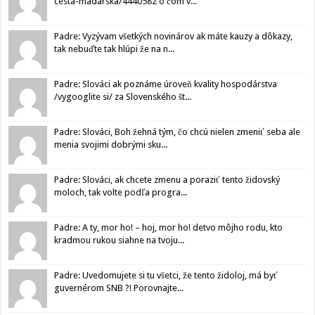
cesta-madarska/4440582 o čom v...
Padre: Vyzývam všetkých novinárov ak máte kauzy a dôkazy,
tak nebuďte tak hlúpi že na n...
Padre: Slováci ak poznáme úroveň kvality hospodárstva
/vygooglite si/ za Slovenského št...
Padre: Slováci, Boh žehná tým, čo chcú nielen zmeniť seba ale
menia svojimi dobrými sku...
Padre: Slováci, ak chcete zmenu a poraziť tento židovský
moloch, tak volte podľa progra...
Padre: A ty, mor ho! – hoj, mor ho! detvo môjho rodu, kto
kradmou rukou siahne na tvoju...
Padre: Uvedomujete si tu všetci, že tento židoloj, má byť
guvernérom SNB ?! Porovnajte...