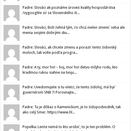
Padre: Slováci ak poznáme úroveň kvality hospodárstva
/vygooglite si/ za Slovenského št...
Padre: Slováci, Boh žehná tým, čo chcú nielen zmeniť seba ale
menia svojimi dobrými sku...
Padre: Slováci, ak chcete zmenu a poraziť tento židovský
moloch, tak volte podľa progra...
Padre: A ty, mor ho! – hoj, mor ho! detvo môjho rodu, kto
kradmou rukou siahne na tvoju...
Padre: Uvedomujete si tu všetci, že tento židoloj, má byť
guvernérom SNB ?! Porovnajte...
Padre: Tu je dôkaz o Kamenickom, je to židopodvodník, tak
ako celý Smer. https://www.hl...
Popelka: Lenže nemá to kto urobiť, to je ten problém. O