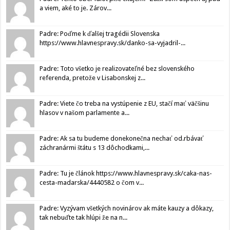
a viem, aké to je. Zárov...
Padre: Poďme k ďalšej tragédii Slovenska
https://www.hlavnespravy.sk/danko-sa-vyjadril-...
Padre: Toto všetko je realizovateľné bez slovenského
referenda, pretože v Lisabonskej z...
Padre: Viete čo treba na vystúpenie z EU, stačí mať väčšinu
hlasov v našom parlamente a...
Padre: Ak sa tu budeme donekonečna nechať od.rbávať
záchranármi štátu s 13 dôchodkami,...
Padre: Tu je článok https://www.hlavnespravy.sk/caka-nas-
cesta-madarska/4440582 o čom v...
Padre: Vyzývam všetkých novinárov ak máte kauzy a dôkazy,
tak nebuďte tak hlúpi že na n...