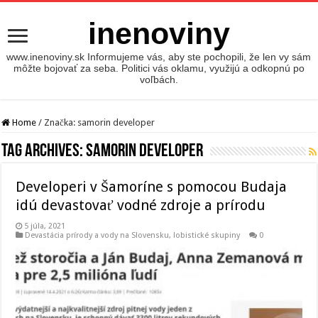
inenoviny
www.inenoviny.sk Informujeme vás, aby ste pochopili, že len vy sám
môžte bojovať za seba. Politici vás oklamu, využijú a odkopnú po
voľbách.
Home
/
Značka:
samorin developer
Tag Archives:
samorin developer
Developeri v Šamoríne s pomocou Budaja
idú devastovať vodné zdroje a prírodu
5 júla, 2021
Devastácia prírody a vody na Slovensku
,
lobistické skupiny
0