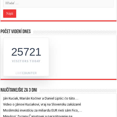
Počet videní dnes
25721
VISITORS TODAY
Najčítanejšie za 3 dni
Ján Kuciak, Marián Kočner a Daniel Lipšic: čo túto…
Video o Jánovi Kuciakovi, vraj na Slovensku zakázané
Moslimskú investíciu za miliardu EUR rieši sám Fico,…
Minulosť Zuzany Čaputovej a parazitovanie na…