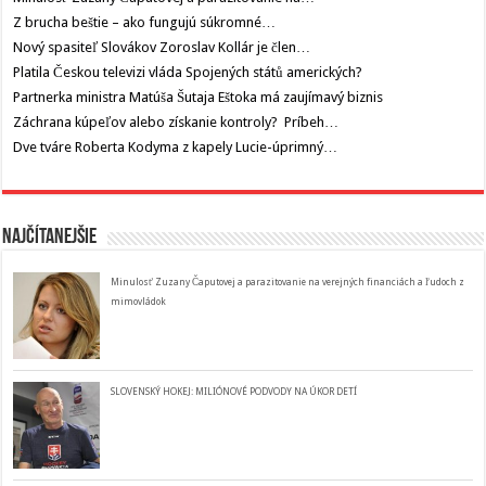
Z brucha beštie – ako fungujú súkromné…
Nový spasiteľ Slovákov Zoroslav Kollár je člen…
Platila Českou televizi vláda Spojených států amerických?
Partnerka ministra Matúša Šutaja Eštoka má zaujímavý biznis
Záchrana kúpeľov alebo získanie kontroly? Príbeh…
Dve tváre Roberta Kodyma z kapely Lucie-úprimný…
Najčítanejšie
Minulosť Zuzany Čaputovej a parazitovanie na verejných financiách a ľudoch z
mimovládok
SLOVENSKÝ HOKEJ: MILIÓNOVÉ PODVODY NA ÚKOR DETÍ