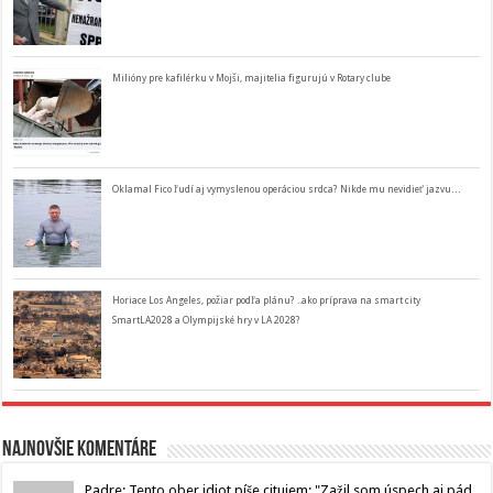
Milióny pre kafilérku v Mojši, majitelia figurujú v Rotary clube
Oklamal Fico ľudí aj vymyslenou operáciou srdca? Nikde mu nevidieť jazvu…
Horiace Los Angeles, požiar podľa plánu? ..ako príprava na smart city
SmartLA2028 a Olympijské hry v LA 2028?
Najnovšie komentáre
Padre: Tento ober idiot píše citujem: "Zažil som úspech aj pád