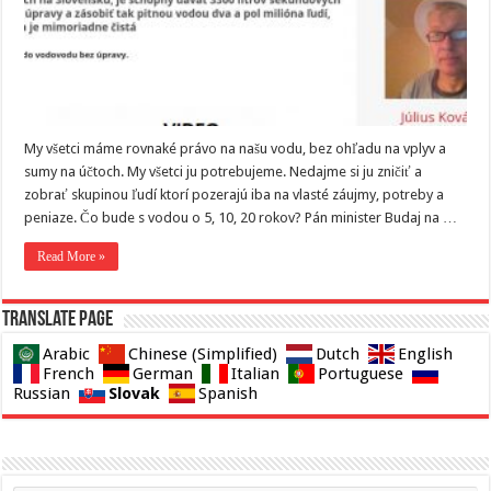
My všetci máme rovnaké právo na našu vodu, bez ohľadu na vplyv a
sumy na účtoch. My všetci ju potrebujeme. Nedajme si ju zničiť a
zobrať skupinou ľudí ktorí pozerajú iba na vlasté záujmy, potreby a
peniaze. Čo bude s vodou o 5, 10, 20 rokov? Pán minister Budaj na …
Read More »
Translate page
Arabic
Chinese (Simplified)
Dutch
English
French
German
Italian
Portuguese
Slovak
Russian
Spanish