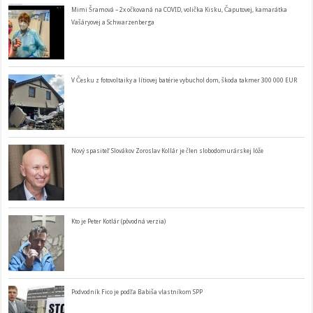
Mimi Šramová – 2x očkovaná na COVID, volička Kisku, Čaputovej, kamarátka
Vašáryovej a Schwarzenberga
V Česku z fotovoltaiky a lítiovej batérie vybuchol dom, škoda takmer 300 000 EUR
Nový spasiteľ Slovákov Zoroslav Kollár je člen slobodomurárskej lóže
Kto je Peter Kotlár (pôvodná verzia)
Podvodník Fico je podľa Babiša vlastníkom SPP