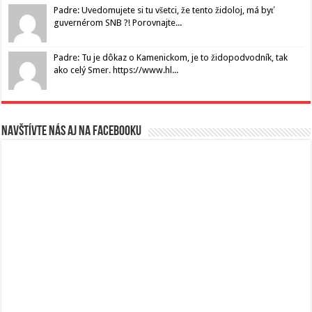
Padre: Uvedomujete si tu všetci, že tento židoloj, má byť
guvernérom SNB ?! Porovnajte...
Padre: Tu je dôkaz o Kamenickom, je to židopodvodník, tak
ako celý Smer. https://www.hl...
Navštívte nás aj na Facebooku