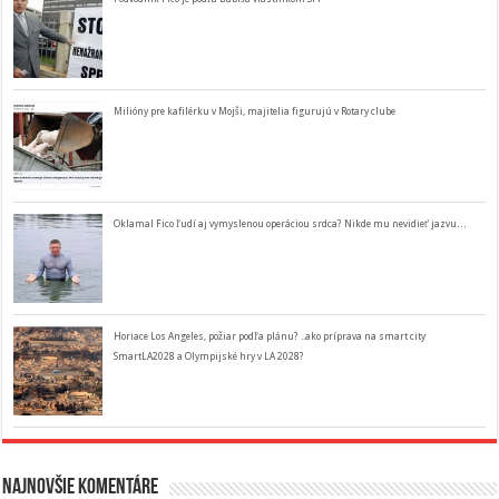
Milióny pre kafilérku v Mojši, majitelia figurujú v Rotary clube
Oklamal Fico ľudí aj vymyslenou operáciou srdca? Nikde mu nevidieť jazvu…
Horiace Los Angeles, požiar podľa plánu? ..ako príprava na smart city
SmartLA2028 a Olympijské hry v LA 2028?
Najnovšie komentáre