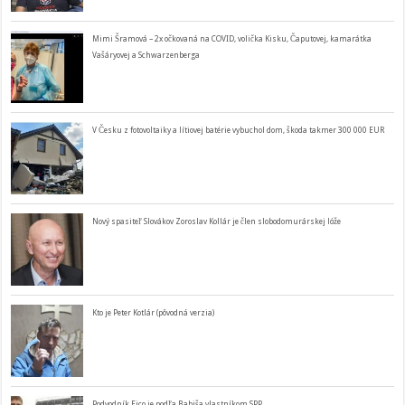
Mimi Šramová – 2x očkovaná na COVID, volička Kisku, Čaputovej, kamarátka
Vašáryovej a Schwarzenberga
V Česku z fotovoltaiky a lítiovej batérie vybuchol dom, škoda takmer 300 000 EUR
Nový spasiteľ Slovákov Zoroslav Kollár je člen slobodomurárskej lóže
Kto je Peter Kotlár (pôvodná verzia)
Podvodník Fico je podľa Babiša vlastníkom SPP