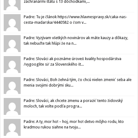
záchranármi štátu s 13 dôchodkami,...
Padre: Tu je článok https://www.hlavnespravy.sk/caka-nas-
cesta-madarska/4440582 o čom v...
Padre: Vyzývam všetkých novinárov ak máte kauzy a dôkazy,
tak nebuďte tak hlúpi že na n...
Padre: Slováci ak poznáme úroveň kvality hospodárstva
/vygooglite si/ za Slovenského št...
Padre: Slováci, Boh žehná tým, čo chcú nielen zmeniť seba ale
menia svojimi dobrými sku...
Padre: Slováci, ak chcete zmenu a poraziť tento židovský
moloch, tak volte podľa progra...
Padre: A ty, mor ho! – hoj, mor ho! detvo môjho rodu, kto
kradmou rukou siahne na tvoju...