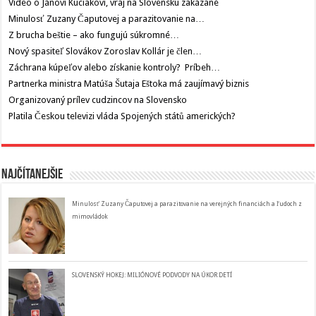
Video o Jánovi Kuciakovi, vraj na Slovensku zakázané
Minulosť Zuzany Čaputovej a parazitovanie na…
Z brucha beštie – ako fungujú súkromné…
Nový spasiteľ Slovákov Zoroslav Kollár je člen…
Záchrana kúpeľov alebo získanie kontroly? Príbeh…
Partnerka ministra Matúša Šutaja Eštoka má zaujímavý biznis
Organizovaný prílev cudzincov na Slovensko
Platila Českou televizi vláda Spojených států amerických?
Najčítanejšie
Minulosť Zuzany Čaputovej a parazitovanie na verejných financiách a ľudoch z
mimovládok
SLOVENSKÝ HOKEJ: MILIÓNOVÉ PODVODY NA ÚKOR DETÍ