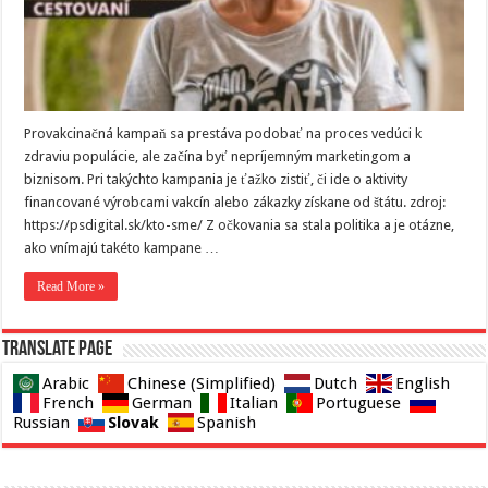
Provakcinačná kampaň sa prestáva podobať na proces vedúci k
zdraviu populácie, ale začína byť nepríjemným marketingom a
biznisom. Pri takýchto kampania je ťažko zistiť, či ide o aktivity
financované výrobcami vakcín alebo zákazky získane od štátu. zdroj:
https://psdigital.sk/kto-sme/ Z očkovania sa stala politika a je otázne,
ako vnímajú takéto kampane …
Read More »
Translate page
Arabic
Chinese (Simplified)
Dutch
English
French
German
Italian
Portuguese
Slovak
Russian
Spanish