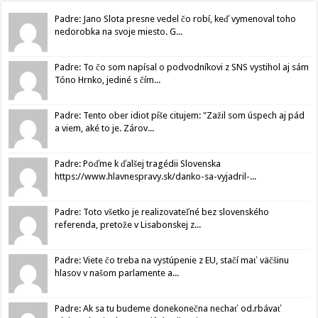
Padre: Jano Slota presne vedel čo robí, keď vymenoval toho
nedorobka na svoje miesto. G...
Padre: To čo som napísal o podvodníkovi z SNS vystihol aj sám
Tóno Hrnko, jediné s čím...
Padre: Tento ober idiot píše citujem: "Zažil som úspech aj pád
a viem, aké to je. Zárov...
Padre: Poďme k ďalšej tragédii Slovenska
https://www.hlavnespravy.sk/danko-sa-vyjadril-...
Padre: Toto všetko je realizovateľné bez slovenského
referenda, pretože v Lisabonskej z...
Padre: Viete čo treba na vystúpenie z EU, stačí mať väčšinu
hlasov v našom parlamente a...
Padre: Ak sa tu budeme donekonečna nechať od.rbávať