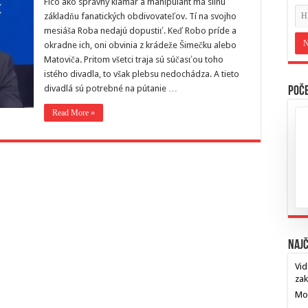
Fico ako správny klamár a manipulant má silnú
základňu fanatických obdivovateľov. Tí na svojho
mesiáša Roba nedajú dopustiť. Keď Robo príde a
okradne ich, oni obvinia z krádeže Šimečku alebo
Matoviča. Pritom všetci traja sú súčasťou toho
istého divadla, to však plebsu nedochádza. A tieto
divadlá sú potrebné na pútanie …
Poče
Read More »
Najč
Vid
za
Mos
…