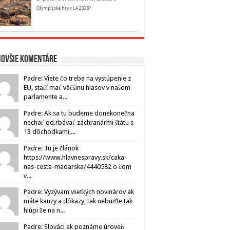
Olympijské hry v LA 2028?
novšie komentáre
Padre: Viete čo treba na vystúpenie z
EU, stačí mať väčšinu hlasov v našom
parlamente a...
Padre: Ak sa tu budeme donekonečna
nechať od.rbávať záchranármi štátu s
13 dôchodkami,...
Padre: Tu je článok
https://www.hlavnespravy.sk/caka-
nas-cesta-madarska/4440582 o čom
v...
Padre: Vyzývam všetkých novinárov ak
máte kauzy a dôkazy, tak nebuďte tak
hlúpi že na n...
Padre: Slováci ak poznáme úroveň