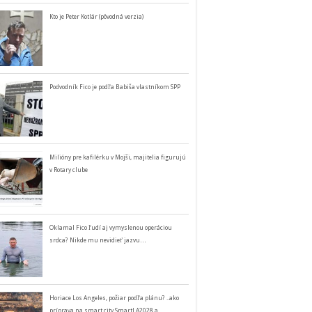
Kto je Peter Kotlár (pôvodná verzia)
Podvodník Fico je podľa Babiša vlastníkom SPP
Milióny pre kafilérku v Mojši, majitelia figurujú
v Rotary clube
Oklamal Fico ľudí aj vymyslenou operáciou
srdca? Nikde mu nevidieť jazvu…
Horiace Los Angeles, požiar podľa plánu? ..ako
príprava na smart city SmartLA2028 a