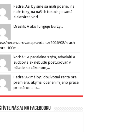
Padre: Asi by sme sa mali pozrieť na
naše toky, na našich tokoch je samá
elektráreň vod...
Draslik: A ako fungujú burzy...
ps://necenzurovanapravda.cz/2026/08/krach-
ibra-100m...
korbáč: A paralelne s tým, advokáti a
sudcovia ak nebudú postupovať v
súlade so zákonom,...
Padre: Ak má byť doživotná renta pre
premiéra, akýmsi ocenením jeho práce
pre národ a o...
tívte nás aj na Facebooku