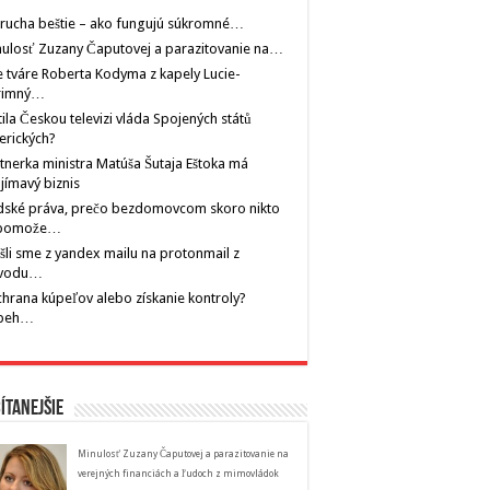
rucha beštie – ako fungujú súkromné…
ulosť Zuzany Čaputovej a parazitovanie na…
 tváre Roberta Kodyma z kapely Lucie-
rimný…
tila Českou televizi vláda Spojených států
erických?
tnerka ministra Matúša Šutaja Eštoka má
jímavý biznis
dské práva, prečo bezdomovcom skoro nikto
pomože…
šli sme z yandex mailu na protonmail z
vodu…
hrana kúpeľov alebo získanie kontroly?
íbeh…
ítanejšie
Minulosť Zuzany Čaputovej a parazitovanie na
verejných financiách a ľudoch z mimovládok