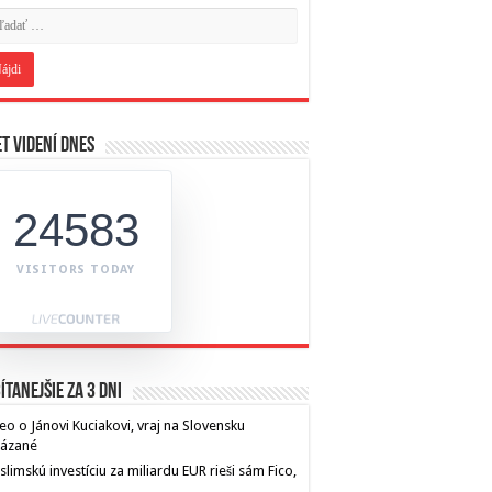
t videní dnes
24583
VISITORS TODAY
ítanejšie za 3 dni
eo o Jánovi Kuciakovi, vraj na Slovensku
kázané
limskú investíciu za miliardu EUR rieši sám Fico,