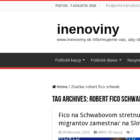
Podporte národovco
PIATOK , 7 AUGUSTA 2026
inenoviny
www.inenoviny.sk Informujeme vás, aby ste
Politické kauzy
Politické dianie
Nevyri
Home
/
Značka:
robert fico schwab
Tag Archives:
robert fico schwa
Fico na Schwabovom stretnu
migrantov zamestnať na Sl
28 februára, 2025
SMER-SD kauzy
7