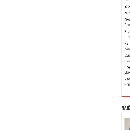
Z b
Min
Dve
úp
Pla
am
Par
zau
Ľu
ne
Pre
dô
Zác
Pr
Najč