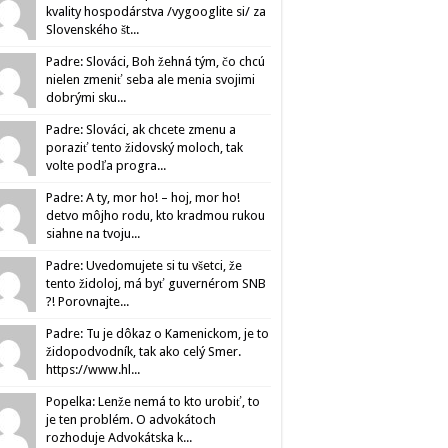
kvality hospodárstva /vygooglite si/ za
Slovenského št...
Padre: Slováci, Boh žehná tým, čo chcú
nielen zmeniť seba ale menia svojimi
dobrými sku...
Padre: Slováci, ak chcete zmenu a
poraziť tento židovský moloch, tak
volte podľa progra...
Padre: A ty, mor ho! – hoj, mor ho!
detvo môjho rodu, kto kradmou rukou
siahne na tvoju...
Padre: Uvedomujete si tu všetci, že
tento židoloj, má byť guvernérom SNB
?! Porovnajte...
Padre: Tu je dôkaz o Kamenickom, je to
židopodvodník, tak ako celý Smer.
https://www.hl...
Popelka: Lenže nemá to kto urobiť, to
je ten problém. O advokátoch
rozhoduje Advokátska k...