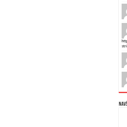
htt
str
Navš