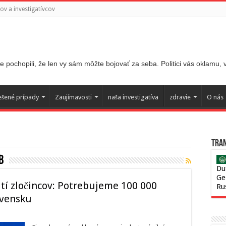
v a investigatívcov
 pochopili, že len vy sám môžte bojovať za seba. Politici vás oklamu,
ešené prípady
Zaujímavosti
naša investigatíva
zdravie
O nás
Tran
b
Du
Ge
tí zločincov: Potrebujeme 100 000
Ru
ovensku