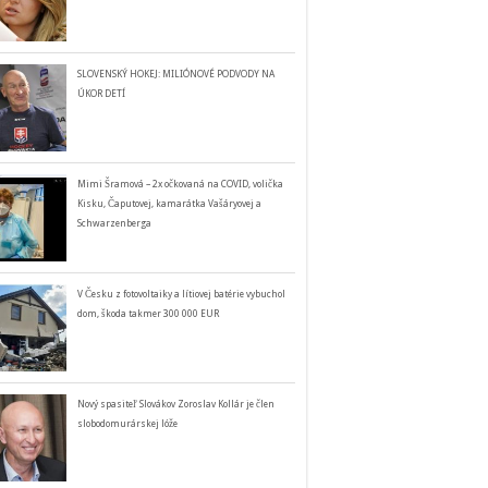
SLOVENSKÝ HOKEJ: MILIÓNOVÉ PODVODY NA
ÚKOR DETÍ
Mimi Šramová – 2x očkovaná na COVID, volička
Kisku, Čaputovej, kamarátka Vašáryovej a
Schwarzenberga
V Česku z fotovoltaiky a lítiovej batérie vybuchol
dom, škoda takmer 300 000 EUR
Nový spasiteľ Slovákov Zoroslav Kollár je člen
slobodomurárskej lóže