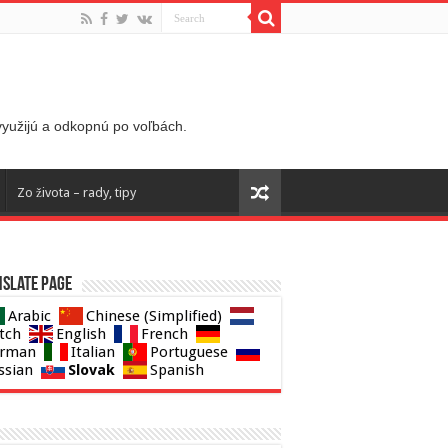
 využijú a odkopnú po voľbách.
Zo života – rady, tipy
slate page
Arabic
Chinese (Simplified)
tch
English
French
rman
Italian
Portuguese
Slovak
ssian
Spanish