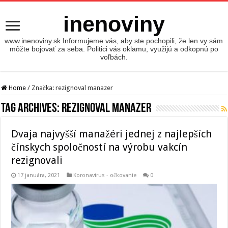
inenoviny
www.inenoviny.sk Informujeme vás, aby ste pochopili, že len vy sám
môžte bojovať za seba. Politici vás oklamu, využijú a odkopnú po
voľbách.
Home
/
Značka:
rezignoval manazer
Tag Archives:
rezignoval manazer
Dvaja najvyšší manažéri jednej z najlepších
čínskych spoločností na výrobu vakcín
rezignovali
17 januára, 2021
Koronavírus - očkovanie
0