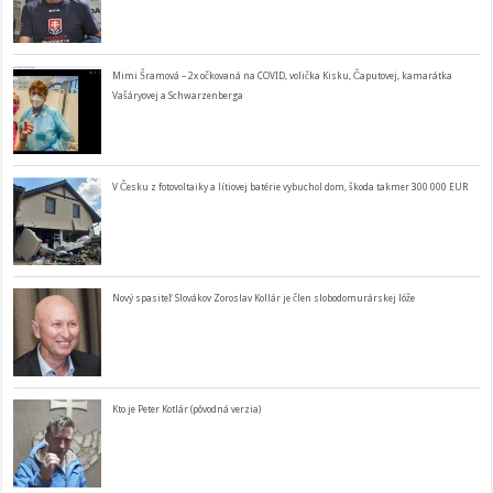
Mimi Šramová – 2x očkovaná na COVID, volička Kisku, Čaputovej, kamarátka
Vašáryovej a Schwarzenberga
V Česku z fotovoltaiky a lítiovej batérie vybuchol dom, škoda takmer 300 000 EUR
Nový spasiteľ Slovákov Zoroslav Kollár je člen slobodomurárskej lóže
Kto je Peter Kotlár (pôvodná verzia)