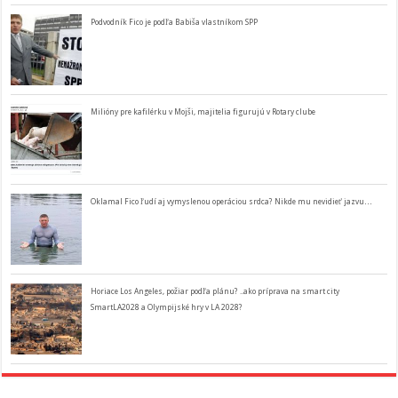
Podvodník Fico je podľa Babiša vlastníkom SPP
Milióny pre kafilérku v Mojši, majitelia figurujú v Rotary clube
Oklamal Fico ľudí aj vymyslenou operáciou srdca? Nikde mu nevidieť jazvu…
Horiace Los Angeles, požiar podľa plánu? ..ako príprava na smart city
SmartLA2028 a Olympijské hry v LA 2028?