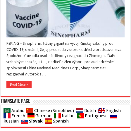
PEKING – Sinopharm, štátny gigant na vývoji čínskej vakcíny proti
COVID-19, oznámil, že jej predseda v utorok odišiel z predstavenstva.
Spoločnosť uviedla osobné dôvody rezignácie Li Zhiminga. Ďalši
vrcholný manažér, Li Hui, riaditeľ a člen výboru pre audit dcérskej
spoločnosti China National Medicines Corp., Sinopharm tiež
rezignoval v utorok z …
Read More »
Translate page
Arabic
Chinese (Simplified)
Dutch
English
French
German
Italian
Portuguese
Slovak
Russian
Spanish