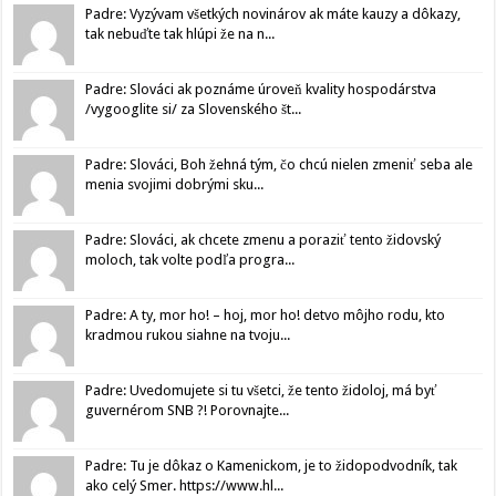
Padre: Vyzývam všetkých novinárov ak máte kauzy a dôkazy,
tak nebuďte tak hlúpi že na n...
Padre: Slováci ak poznáme úroveň kvality hospodárstva
/vygooglite si/ za Slovenského št...
Padre: Slováci, Boh žehná tým, čo chcú nielen zmeniť seba ale
menia svojimi dobrými sku...
Padre: Slováci, ak chcete zmenu a poraziť tento židovský
moloch, tak volte podľa progra...
Padre: A ty, mor ho! – hoj, mor ho! detvo môjho rodu, kto
kradmou rukou siahne na tvoju...
Padre: Uvedomujete si tu všetci, že tento židoloj, má byť
guvernérom SNB ?! Porovnajte...
Padre: Tu je dôkaz o Kamenickom, je to židopodvodník, tak
ako celý Smer. https://www.hl...