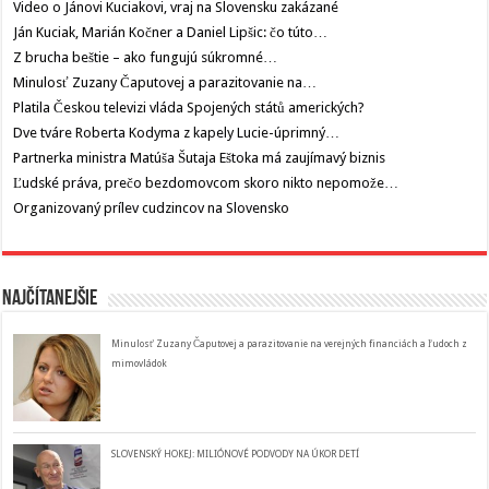
Video o Jánovi Kuciakovi, vraj na Slovensku zakázané
Ján Kuciak, Marián Kočner a Daniel Lipšic: čo túto…
Z brucha beštie – ako fungujú súkromné…
Minulosť Zuzany Čaputovej a parazitovanie na…
Platila Českou televizi vláda Spojených států amerických?
Dve tváre Roberta Kodyma z kapely Lucie-úprimný…
Partnerka ministra Matúša Šutaja Eštoka má zaujímavý biznis
Ľudské práva, prečo bezdomovcom skoro nikto nepomože…
Organizovaný prílev cudzincov na Slovensko
Najčítanejšie
Minulosť Zuzany Čaputovej a parazitovanie na verejných financiách a ľudoch z
mimovládok
SLOVENSKÝ HOKEJ: MILIÓNOVÉ PODVODY NA ÚKOR DETÍ