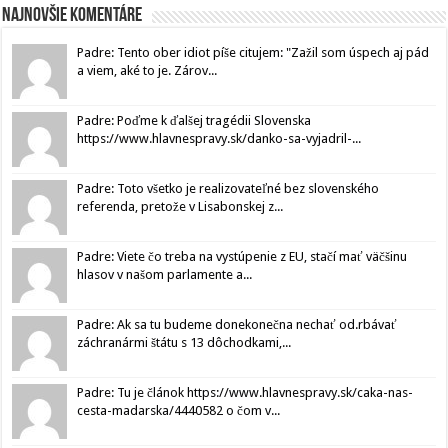
Najnovšie komentáre
Padre: Tento ober idiot píše citujem: "Zažil som úspech aj pád
a viem, aké to je. Zárov...
Padre: Poďme k ďalšej tragédii Slovenska
https://www.hlavnespravy.sk/danko-sa-vyjadril-...
Padre: Toto všetko je realizovateľné bez slovenského
referenda, pretože v Lisabonskej z...
Padre: Viete čo treba na vystúpenie z EU, stačí mať väčšinu
hlasov v našom parlamente a...
Padre: Ak sa tu budeme donekonečna nechať od.rbávať
záchranármi štátu s 13 dôchodkami,...
Padre: Tu je článok https://www.hlavnespravy.sk/caka-nas-
cesta-madarska/4440582 o čom v...