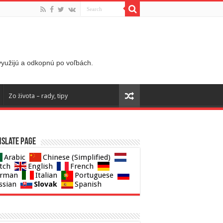
 využijú a odkopnú po voľbách.
Zo života – rady, tipy
slate page
Arabic
Chinese (Simplified)
tch
English
French
rman
Italian
Portuguese
Slovak
ssian
Spanish