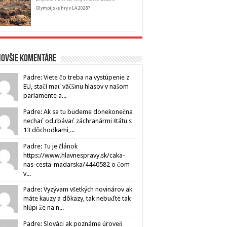
Olympijské hry v LA 2028?
novšie komentáre
Padre: Viete čo treba na vystúpenie z
EU, stačí mať väčšinu hlasov v našom
parlamente a...
Padre: Ak sa tu budeme donekonečna
nechať od.rbávať záchranármi štátu s
13 dôchodkami,...
Padre: Tu je článok
https://www.hlavnespravy.sk/caka-
nas-cesta-madarska/4440582 o čom
v...
Padre: Vyzývam všetkých novinárov ak
máte kauzy a dôkazy, tak nebuďte tak
hlúpi že na n...
Padre: Slováci ak poznáme úroveň