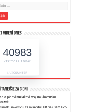
t videní dnes
40983
VISITORS TODAY
ítanejšie za 3 dni
eo o Jánovi Kuciakovi, vraj na Slovensku
kázané
limskú investíciu za miliardu EUR rieši sám Fico,