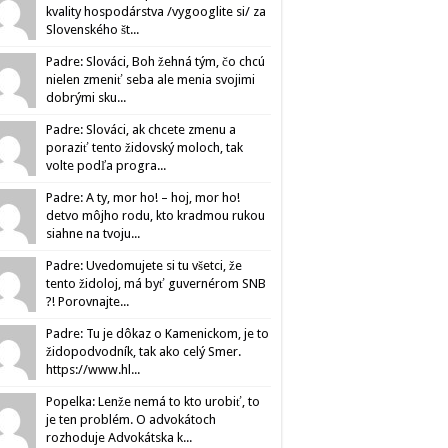
kvality hospodárstva /vygooglite si/ za
Slovenského št...
Padre: Slováci, Boh žehná tým, čo chcú
nielen zmeniť seba ale menia svojimi
dobrými sku...
Padre: Slováci, ak chcete zmenu a
poraziť tento židovský moloch, tak
volte podľa progra...
Padre: A ty, mor ho! – hoj, mor ho!
detvo môjho rodu, kto kradmou rukou
siahne na tvoju...
Padre: Uvedomujete si tu všetci, že
tento židoloj, má byť guvernérom SNB
?! Porovnajte...
Padre: Tu je dôkaz o Kamenickom, je to
židopodvodník, tak ako celý Smer.
https://www.hl...
Popelka: Lenže nemá to kto urobiť, to
je ten problém. O advokátoch
rozhoduje Advokátska k...