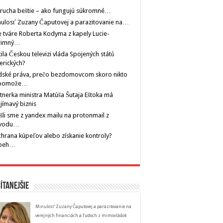
rucha beštie – ako fungujú súkromné…
ulosť Zuzany Čaputovej a parazitovanie na…
 tváre Roberta Kodyma z kapely Lucie-
rimný…
tila Českou televizi vláda Spojených států
erických?
dské práva, prečo bezdomovcom skoro nikto
pomože…
tnerka ministra Matúša Šutaja Eštoka má
jímavý biznis
šli sme z yandex mailu na protonmail z
vodu…
hrana kúpeľov alebo získanie kontroly?
íbeh…
ítanejšie
Minulosť Zuzany Čaputovej a parazitovanie na
verejných financiách a ľudoch z mimovládok