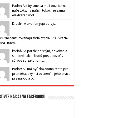
Padre: Asi by sme sa mali pozrieť na
naše toky, na našich tokoch je samá
elektráreň vod...
Draslik: A ako fungujú burzy...
ps://necenzurovanapravda.cz/2026/08/krach-
ibra-100m...
korbáč: A paralelne s tým, advokáti a
sudcovia ak nebudú postupovať v
súlade so zákonom,...
Padre: Ak má byť doživotná renta pre
premiéra, akýmsi ocenením jeho práce
pre národ a o...
tívte nás aj na Facebooku