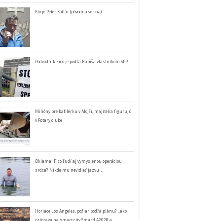
Kto je Peter Kotlár (pôvodná verzia)
Podvodník Fico je podľa Babiša vlastníkom SPP
Milióny pre kafilérku v Mojši, majitelia figurujú
v Rotary clube
Oklamal Fico ľudí aj vymyslenou operáciou
srdca? Nikde mu nevidieť jazvu…
Horiace Los Angeles, požiar podľa plánu? ..ako
príprava na smart city SmartLA2028 a