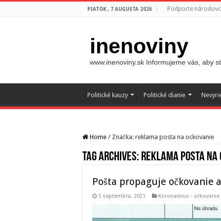
Podporte národovco
PIATOK , 7 AUGUSTA 2026
inenoviny
www.inenoviny.sk Informujeme vás, aby ste
Politické kauzy
Politické dianie
Nevyri
Home
/
Značka:
reklama posta na ockovanie
Tag Archives:
reklama posta na 
Pošta propaguje očkovanie a
5 septembra, 2021
Koronavírus - očkovanie