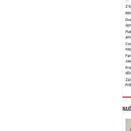
Z b
Min
Dve
úp
Pla
am
Ľu
ne
Par
zau
Pre
dô
Zác
Pr
Najč