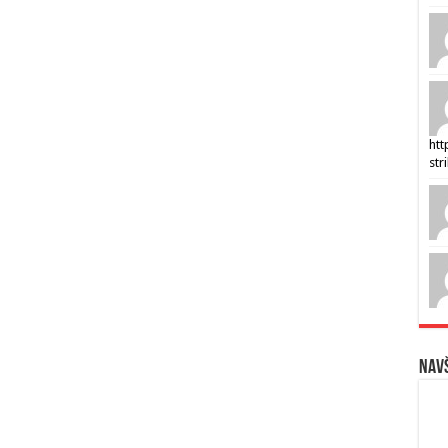
htt
str
Navš