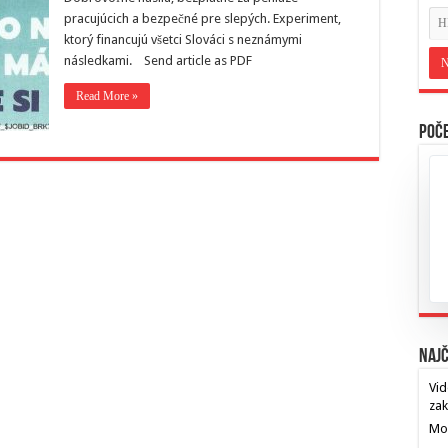
pracujúcich a bezpečné pre slepých. Experiment,
ktorý financujú všetci Slováci s neznámymi
následkami. Send article as PDF
Read More »
Poče
Najč
Vid
za
Mos
…