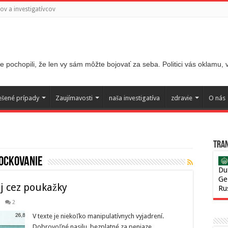
v a investigatívcov
 pochopili, že len vy sám môžte bojovať za seba. Politici vás oklamu,
ešené prípady
Zaujímavosti
naša investigatíva
zdravie
O nás
Tran
ockovanie
Du
Ge
j cez poukažky
Ru
2
V texte je niekoľko manipulatívnych vyjadrení.
Dobrovoľné nasilu, bezplatné za peniaze