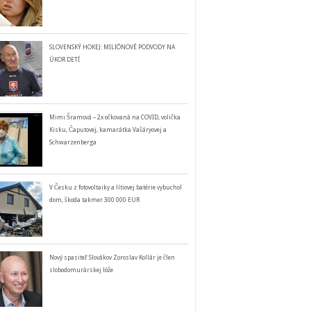
SLOVENSKÝ HOKEJ: MILIÓNOVÉ PODVODY NA
ÚKOR DETÍ
Mimi Šramová – 2x očkovaná na COVID, volička
Kisku, Čaputovej, kamarátka Vašáryovej a
Schwarzenberga
V Česku z fotovoltaiky a lítiovej batérie vybuchol
dom, škoda takmer 300 000 EUR
Nový spasiteľ Slovákov Zoroslav Kollár je člen
slobodomurárskej lóže