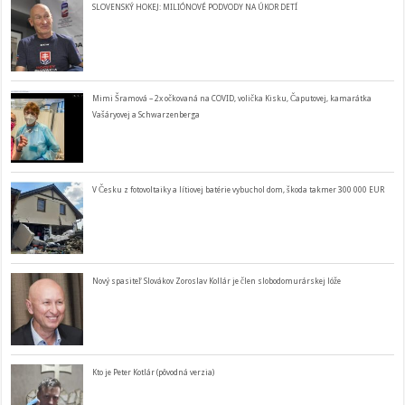
SLOVENSKÝ HOKEJ: MILIÓNOVÉ PODVODY NA ÚKOR DETÍ
Mimi Šramová – 2x očkovaná na COVID, volička Kisku, Čaputovej, kamarátka
Vašáryovej a Schwarzenberga
V Česku z fotovoltaiky a lítiovej batérie vybuchol dom, škoda takmer 300 000 EUR
Nový spasiteľ Slovákov Zoroslav Kollár je člen slobodomurárskej lóže
Kto je Peter Kotlár (pôvodná verzia)