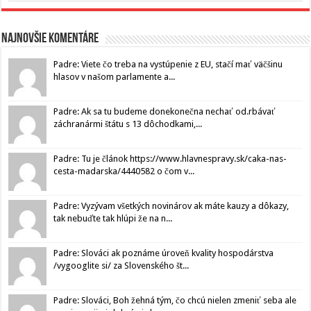
Najnovšie komentáre
Padre: Viete čo treba na vystúpenie z EU, stačí mať väčšinu
hlasov v našom parlamente a...
Padre: Ak sa tu budeme donekonečna nechať od.rbávať
záchranármi štátu s 13 dôchodkami,...
Padre: Tu je článok https://www.hlavnespravy.sk/caka-nas-
cesta-madarska/4440582 o čom v...
Padre: Vyzývam všetkých novinárov ak máte kauzy a dôkazy,
tak nebuďte tak hlúpi že na n...
Padre: Slováci ak poznáme úroveň kvality hospodárstva
/vygooglite si/ za Slovenského št...
Padre: Slováci, Boh žehná tým, čo chcú nielen zmeniť seba ale