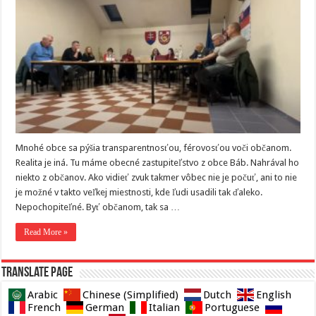
Mnohé obce sa pýšia transparentnosťou, férovosťou voči občanom.
Realita je iná. Tu máme obecné zastupiteľstvo z obce Báb. Nahrával ho
niekto z občanov. Ako vidieť zvuk takmer vôbec nie je počuť, ani to nie
je možné v takto veľkej miestnosti, kde ľudi usadili tak ďaleko.
Nepochopiteľné. Byť občanom, tak sa …
Read More »
Translate page
Arabic
Chinese (Simplified)
Dutch
English
French
German
Italian
Portuguese