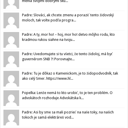
menia svojimi dobrými sku...
Padre: Slováci, ak chcete zmenu a poraziť tento židovský
moloch, tak volte podľa progra...
Padre: A ty, mor ho! – hoj, mor ho! detvo môjho rodu, kto
kradmou rukou siahne na tvoju...
Padre: Uvedomujete si tu všetci, že tento židoloj, má byť
guvernérom SNB ?! Porovnajte...
Padre: Tu je dôkaz o Kamenickom, je to židopodvodník, tak
ako celý Smer. https://www.hl...
Popelka: Lenže nemá to kto urobiť, to je ten problém. O
advokátoch rozhoduje Advokátska k...
Padre: Asi by sme sa mali pozrieť na naše toky, na našich
tokoch je samá elektráreň vod...