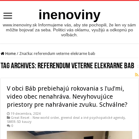
inenoviny
www.inenoviny.sk Informujeme vás, aby ste pochopili, že len vy sám
môžte bojovať za seba. Politici vás oklamu, využijú a odkopnú po
voľbách.
Home
/
Značka:
referendum veterne elekrarne bab
Tag Archives:
referendum veterne elekrarne bab
V obci Báb prebiehajú rokovania s ľuďmi,
video obec nenahráva. Nevyhovujúce
priestory pre nahrávanie zvuku. Schválne?
19 decembra, 2024
Great Reset - New world order
,
greend deal a iné psychopatické agendy
,
SMER-SD kauzy
0