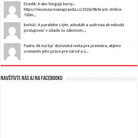
Draslik: A ako fungujú burzy...
https://necenzurovanapravda.cz/2026/08/krach-stribra-
100m...
korbáč: A paralelne s tým, advokáti a sudcovia ak nebudú
postupovať v súlade so zákonom,...
Padre: Ak má byť doživotná renta pre premiéra, akýmsi
ocenením jeho práce pre národ a o...
Navštívte nás aj na Facebooku