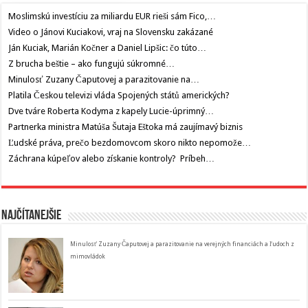
Moslimskú investíciu za miliardu EUR rieši sám Fico,…
Video o Jánovi Kuciakovi, vraj na Slovensku zakázané
Ján Kuciak, Marián Kočner a Daniel Lipšic: čo túto…
Z brucha beštie – ako fungujú súkromné…
Minulosť Zuzany Čaputovej a parazitovanie na…
Platila Českou televizi vláda Spojených států amerických?
Dve tváre Roberta Kodyma z kapely Lucie-úprimný…
Partnerka ministra Matúša Šutaja Eštoka má zaujímavý biznis
Ľudské práva, prečo bezdomovcom skoro nikto nepomože…
Záchrana kúpeľov alebo získanie kontroly? Príbeh…
Najčítanejšie
Minulosť Zuzany Čaputovej a parazitovanie na verejných financiách a ľudoch z
mimovládok