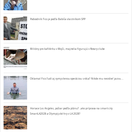
Podvodník Fico je podľa Babiša vlastníkom SPP
Milióny pre kafilérku v Mojši, majitelia figurujú v Rotary clube
Oklamal Fico ľudí aj vymyslenou operáciou srdca? Nikde mu nevidieť jazvu…
Horiace Los Angeles, požiar podľa plánu? ..ako príprava na smart city
SmartLA2028 a Olympijské hry v LA 2028?