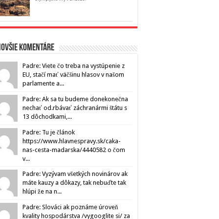
novšie komentáre
Padre: Viete čo treba na vystúpenie z
EU, stačí mať väčšinu hlasov v našom
parlamente a...
Padre: Ak sa tu budeme donekonečna
nechať od.rbávať záchranármi štátu s
13 dôchodkami,...
Padre: Tu je článok
https://www.hlavnespravy.sk/caka-
nas-cesta-madarska/4440582 o čom
v...
Padre: Vyzývam všetkých novinárov ak
máte kauzy a dôkazy, tak nebuďte tak
hlúpi že na n...
Padre: Slováci ak poznáme úroveň
kvality hospodárstva /vygooglite si/ za