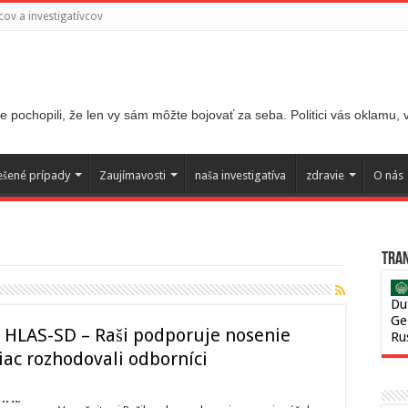
ov a investigatívcov
 pochopili, že len vy sám môžte bojovať za seba. Politici vás oklamu,
ešené prípady
Zaujímavosti
naša investigatíva
zdravie
O nás
Tran
Du
Ge
y HLAS-SD – Raši podporuje nosenie
Ru
viac rozhodovali odborníci