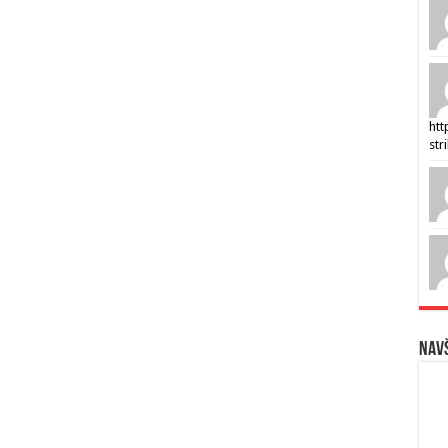
htt
str
Navš