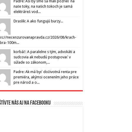
Padre: Asi by sme sa mali pozrieť na
naše toky, na našich tokoch je samá
elektráreň vod...
Draslik: A ako fungujú burzy...
ps://necenzurovanapravda.cz/2026/08/krach-
ibra-100m...
korbáč: A paralelne s tým, advokáti a
sudcovia ak nebudú postupovať v
súlade so zákonom,...
Padre: Ak má byť doživotná renta pre
premiéra, akýmsi ocenením jeho práce
pre národ a o...
tívte nás aj na Facebooku