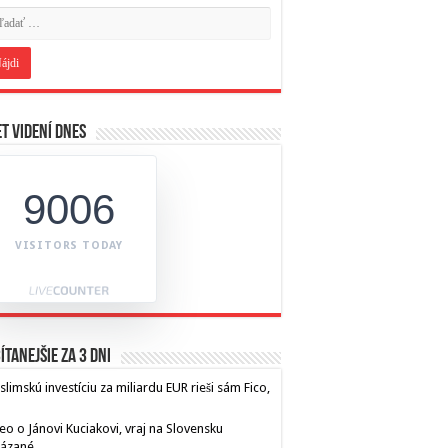
t videní dnes
9006
VISITORS TODAY
ítanejšie za 3 dni
limskú investíciu za miliardu EUR rieši sám Fico,
eo o Jánovi Kuciakovi, vraj na Slovensku
kázané