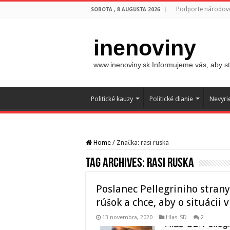
Podporte národovc
SOBOTA , 8 AUGUSTA 2026
inenoviny
www.inenoviny.sk Informujeme vás, aby ste
Politické kauzy
Politické dianie
Nevyri
Home
/
Značka:
rasi ruska
Tag Archives:
rasi ruska
Poslanec Pellegriniho stran
rúšok a chce, aby o situácii 
13 novembra, 2020
Hlas-SD
2