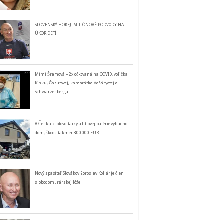
SLOVENSKÝ HOKEJ: MILIÓNOVÉ PODVODY NA
ÚKOR DETÍ
Mimi Šramová – 2x očkovaná na COVID, volička
Kisku, Čaputovej, kamarátka Vašáryovej a
Schwarzenberga
V Česku z fotovoltaiky a lítiovej batérie vybuchol
dom, škoda takmer 300 000 EUR
Nový spasiteľ Slovákov Zoroslav Kollár je člen
slobodomurárskej lóže