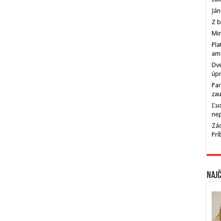
Ján
Z b
Min
Pla
am
Dve
úp
Par
zau
Ľu
ne
Zác
Pr
Najč