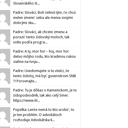
Slovenského št...
Padre: Slováci, Boh žehná tým, čo chcú
nielen zmeniť seba ale menia svojimi
dobrými sku...
Padre: Slováci, ak chcete zmenu a
poraziť tento židovský moloch, tak
volte podľa progra...
Padre: A ty, mor ho! – hoj, mor ho!
detvo môjho rodu, kto kradmou rukou
siahne na tvoju...
Padre: Uvedomujete si tu všetci, že
tento židoloj, má byť guvernérom SNB
?! Porovnajte...
Padre: Tu je dôkaz o Kamenickom, je to
židopodvodník, tak ako celý Smer.
https://www.hl...
Popelka: Lenže nemá to kto urobiť, to
je ten problém. O advokátoch
rozhoduje Advokátska k...