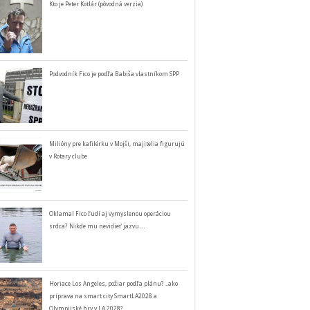
Kto je Peter Kotlár (pôvodná verzia)
Podvodník Fico je podľa Babiša vlastníkom SPP
Milióny pre kafilérku v Mojši, majitelia figurujú
v Rotary clube
Oklamal Fico ľudí aj vymyslenou operáciou
srdca? Nikde mu nevidieť jazvu…
Horiace Los Angeles, požiar podľa plánu? ..ako
príprava na smart city SmartLA2028 a
Olympijské hry v LA 2028?