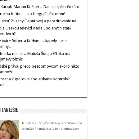
 Kuciak, Marián Kočner a Daniel Lipšic: čo túto…
rucha beštie – ako fungujú súkromné…
ulosť Zuzany Čaputovej a parazitovanie na…
tila Českou televizi vláda Spojených států
erických?
 tváre Roberta Kodyma z kapely Lucie-
rimný…
tnerka ministra Matúša Šutaja Eštoka má
jímavý biznis
dské práva, prečo bezdomovcom skoro nikto
pomože…
hrana kúpeľov alebo získanie kontroly?
íbeh…
ítanejšie
Minulosť Zuzany Čaputovej a parazitovanie na
verejných financiách a ľudoch z mimovládok