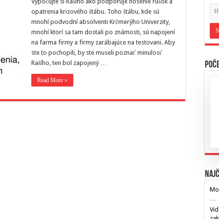
Vypočujte si Rašiho ako podporuje nosenie rúšok a
opatrenia krizového štábu. Toho štábu, kde sú
mnohí podvodní absolventi Krčmerýho Univerzity,
mnohí ktorí sa tam dostali po známosti, sú napojení
na farma firmy a firmy zarábajúce na testovani. Aby
ste to pochopili, by ste museli poznať minulosť
Rašího, ten bol zapojený …
Poče
Read More »
Najč
Mos
…
Vid
za