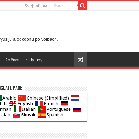
 využijú a odkopnú po voľbách.
Zo života – rady, tipy
slate page
Arabic
Chinese (Simplified)
tch
English
French
rman
Italian
Portuguese
Slovak
ssian
Spanish