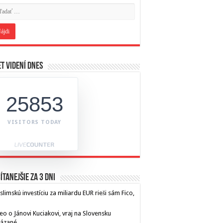
t videní dnes
25853
VISITORS TODAY
ítanejšie za 3 dni
limskú investíciu za miliardu EUR rieši sám Fico,
eo o Jánovi Kuciakovi, vraj na Slovensku
kázané