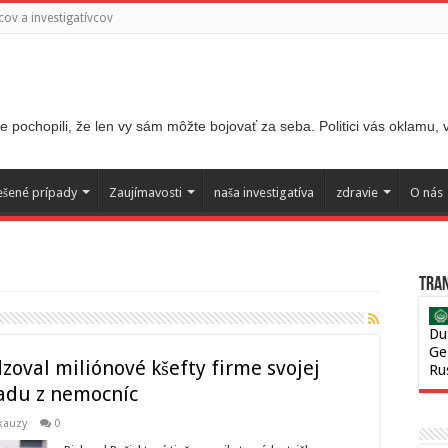
ov a investigatívcov
 pochopili, že len vy sám môžte bojovať za seba. Politici vás oklamu,
ešené prípady
Zaujímavosti
naša investigatíva
zdravie
O nás
Tran
Du
Ge
zoval miliónové kšefty firme svojej
Ru
padu z nemocníc
kauzy
0