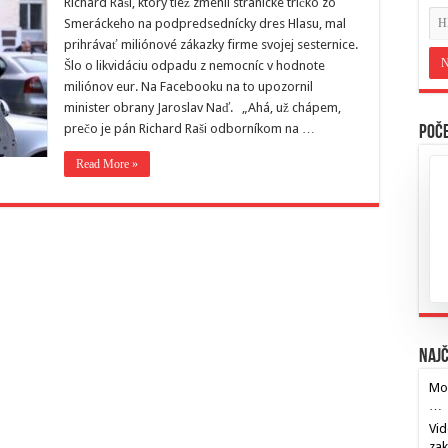
Richard Raši, ktorý tiež zmenil stranícke tričko zo
Smeráckeho na podpredsednícky dres Hlasu, mal
prihrávať miliónové zákazky firme svojej sesternice.
Šlo o likvidáciu odpadu z nemocníc v hodnote
miliónov eur. Na Facebooku na to upozornil
minister obrany Jaroslav Naď. „Ahá, už chápem,
prečo je pán Richard Raši odborníkom na …
Poče
Read More »
Najč
Mos
…
Vid
za