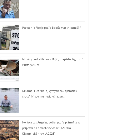
Podvodník Fico je podľa Babiša vlastníkom SPP
Milióny pre kafilérku v Mojši, majitelia figurujú
v Rotary clube
Oklamal Fico ľudí aj vymyslenou operáciou
srdca? Nikde mu nevidieť jazvu…
Horiace Los Angeles, požiar podľa plánu? ..ako
príprava na smart city SmartLA2028 a
Olympijské hry v LA 2028?