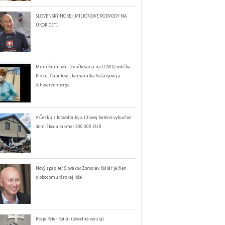
SLOVENSKÝ HOKEJ: MILIÓNOVÉ PODVODY NA
ÚKOR DETÍ
Mimi Šramová – 2x očkovaná na COVID, volička
Kisku, Čaputovej, kamarátka Vašáryovej a
Schwarzenberga
V Česku z fotovoltaiky a lítiovej batérie vybuchol
dom, škoda takmer 300 000 EUR
Nový spasiteľ Slovákov Zoroslav Kollár je člen
slobodomurárskej lóže
Kto je Peter Kotlár (pôvodná verzia)