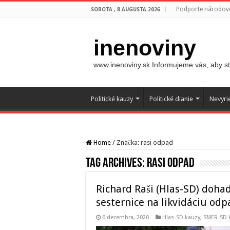
Podporte národovc
SOBOTA , 8 AUGUSTA 2026
inenoviny
www.inenoviny.sk Informujeme vás, aby ste
Politické kauzy
Politické dianie
Nevyri
Home
/
Značka:
rasi odpad
Tag Archives:
rasi odpad
Richard Raši (Hlas-SD) dohad
sesternice na likvidáciu od
6 decembra, 2020
Hlas-SD kauzy
,
SMER-SD 