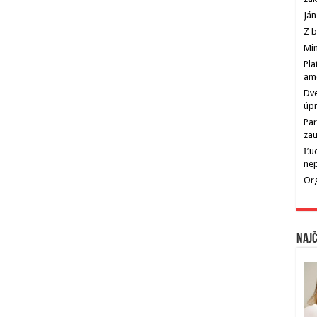
Ján
Z b
Min
Pla
am
Dve
úp
Par
zau
Ľu
ne
Org
Najč