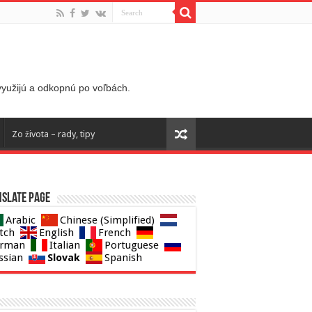
 využijú a odkopnú po voľbách.
Zo života – rady, tipy
slate page
Arabic
Chinese (Simplified)
tch
English
French
rman
Italian
Portuguese
Slovak
ssian
Spanish