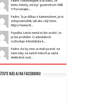
Padre: Uvedomujete si tu všetci, že
tento židoloj, má byť guvernérom SNB
?! Porovnajte...
Padre: Tu je dôkaz o Kamenickom, je to
židopodvodník, tak ako celý Smer.
https://www.hl...
Popelka: Lenže nemá to kto urobiť, to
je ten problém. O advokátoch
rozhoduje Advokátska k...
Padre: Asi by sme sa mali pozrieť na
naše toky, na našich tokoch je samá
elektráreň vod...
tívte nás aj na Facebooku