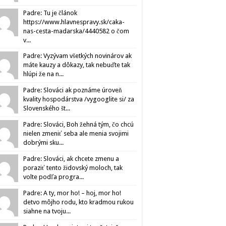
Padre: Tu je článok
https://www.hlavnespravy.sk/caka-
nas-cesta-madarska/4440582 o čom
v...
Padre: Vyzývam všetkých novinárov ak
máte kauzy a dôkazy, tak nebuďte tak
hlúpi že na n...
Padre: Slováci ak poznáme úroveň
kvality hospodárstva /vygooglite si/ za
Slovenského št...
Padre: Slováci, Boh žehná tým, čo chcú
nielen zmeniť seba ale menia svojimi
dobrými sku...
Padre: Slováci, ak chcete zmenu a
poraziť tento židovský moloch, tak
volte podľa progra...
Padre: A ty, mor ho! – hoj, mor ho!
detvo môjho rodu, kto kradmou rukou
siahne na tvoju...