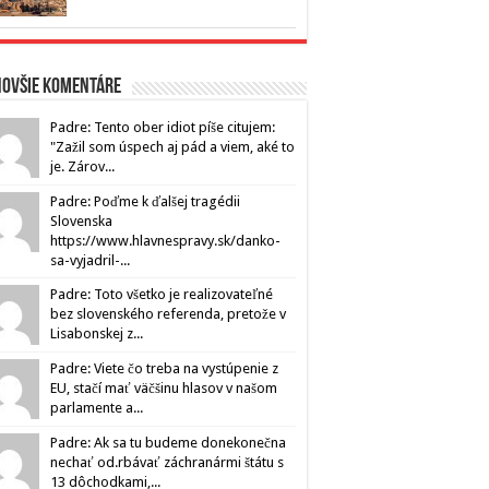
novšie komentáre
Padre: Tento ober idiot píše citujem:
"Zažil som úspech aj pád a viem, aké to
je. Zárov...
Padre: Poďme k ďalšej tragédii
Slovenska
https://www.hlavnespravy.sk/danko-
sa-vyjadril-...
Padre: Toto všetko je realizovateľné
bez slovenského referenda, pretože v
Lisabonskej z...
Padre: Viete čo treba na vystúpenie z
EU, stačí mať väčšinu hlasov v našom
parlamente a...
Padre: Ak sa tu budeme donekonečna
nechať od.rbávať záchranármi štátu s
13 dôchodkami,...