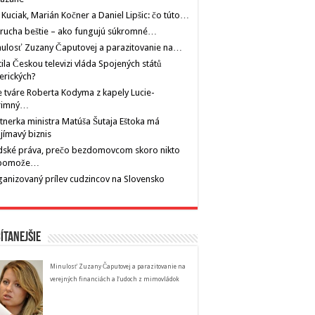
 Kuciak, Marián Kočner a Daniel Lipšic: čo túto…
rucha beštie – ako fungujú súkromné…
ulosť Zuzany Čaputovej a parazitovanie na…
tila Českou televizi vláda Spojených států
erických?
 tváre Roberta Kodyma z kapely Lucie-
rimný…
tnerka ministra Matúša Šutaja Eštoka má
jímavý biznis
dské práva, prečo bezdomovcom skoro nikto
pomože…
anizovaný prílev cudzincov na Slovensko
ítanejšie
Minulosť Zuzany Čaputovej a parazitovanie na
verejných financiách a ľudoch z mimovládok