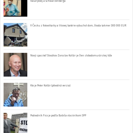
Vašáryovej a Schwarzenberga
V Česku z fotovoltaiky a lítiovej batérie vybuchol dom, škoda takmer 300 000 EUR
Nový spasiteľ Slovákov Zoroslav Kollár je člen slobodomurárskej lóže
Kto je Peter Kotlár (pôvodná verzia)
Podvodník Fico je podľa Babiša vlastníkom SPP