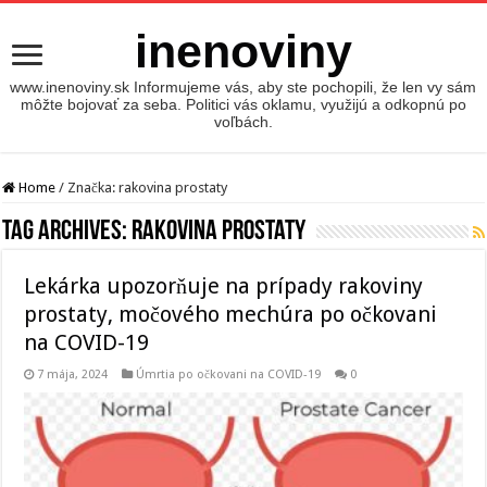
inenoviny
www.inenoviny.sk Informujeme vás, aby ste pochopili, že len vy sám
môžte bojovať za seba. Politici vás oklamu, využijú a odkopnú po
voľbách.
Home
/
Značka:
rakovina prostaty
Tag Archives:
rakovina prostaty
Lekárka upozorňuje na prípady rakoviny
prostaty, močového mechúra po očkovani
na COVID-19
7 mája, 2024
Úmrtia po očkovani na COVID-19
0