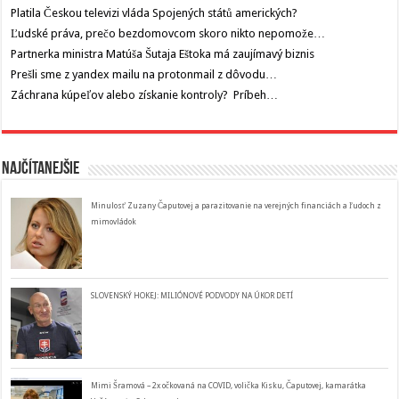
Platila Českou televizi vláda Spojených států amerických?
Ľudské práva, prečo bezdomovcom skoro nikto nepomože…
Partnerka ministra Matúša Šutaja Eštoka má zaujímavý biznis
Prešli sme z yandex mailu na protonmail z dôvodu…
Záchrana kúpeľov alebo získanie kontroly? Príbeh…
Najčítanejšie
Minulosť Zuzany Čaputovej a parazitovanie na verejných financiách a ľudoch z
mimovládok
SLOVENSKÝ HOKEJ: MILIÓNOVÉ PODVODY NA ÚKOR DETÍ
Mimi Šramová – 2x očkovaná na COVID, volička Kisku, Čaputovej, kamarátka