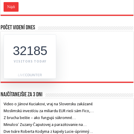
Počet videní dnes
32185
VISITORS TODAY
Najčítanejšie za 3 dni
Video o Jánovi Kuciakovi, vraj na Slovensku zakázané
Moslimskú investíciu za miliardu EUR rieši sám Fico,…
Z brucha beštie – ako fungujú súkromné…
Minulosť Zuzany Čaputovej a parazitovanie na…
Dve tváre Roberta Kodyma z kapely Lucie-úprimný…