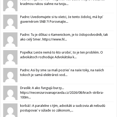
kradmou rukou siahne na tvoju...
Padre: Uvedomujete si tu všetci, že tento židoloj, má byť
guvernérom SNB ?! Porovnajte...
Padre: Tu je dôkaz o Kamenickom, je to židopodvodník, tak
ako celý Smer. https://www.hl...
Popelka: Lenže nemá to kto urobiť, to je ten problém. O
advokátoch rozhoduje Advokátska k...
Padre: Asi by sme sa mali pozrieť na naše toky, na našich
tokoch je samá elektráreň vod...
Draslik: A ako fungujú burzy...
https://necenzurovanapravda.cz/2026/08/krach-stribra-
100m...
korbáč: A paralelne s tým, advokáti a sudcovia ak nebudú
postupovať v súlade so zákonom,...