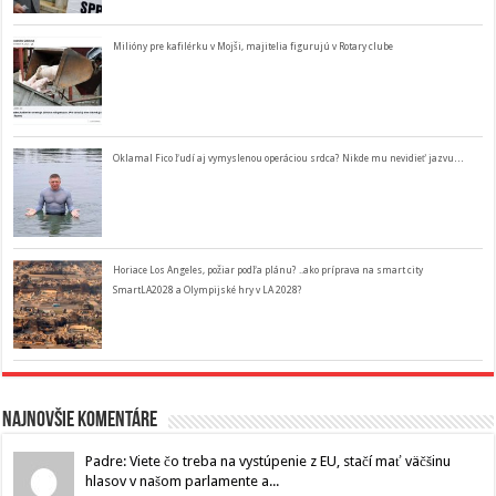
Milióny pre kafilérku v Mojši, majitelia figurujú v Rotary clube
Oklamal Fico ľudí aj vymyslenou operáciou srdca? Nikde mu nevidieť jazvu…
Horiace Los Angeles, požiar podľa plánu? ..ako príprava na smart city
SmartLA2028 a Olympijské hry v LA 2028?
Najnovšie komentáre
Padre: Viete čo treba na vystúpenie z EU, stačí mať väčšinu
hlasov v našom parlamente a...