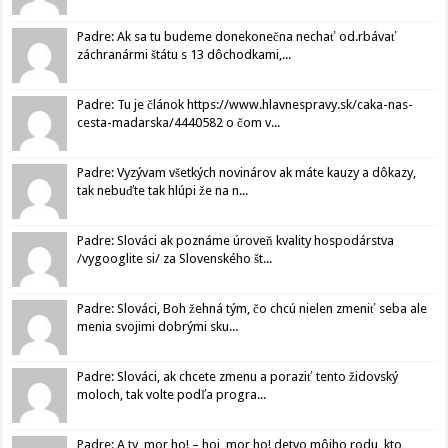
Padre: Ak sa tu budeme donekonečna nechať od.rbávať
záchranármi štátu s 13 dôchodkami,...
Padre: Tu je článok https://www.hlavnespravy.sk/caka-nas-
cesta-madarska/4440582 o čom v...
Padre: Vyzývam všetkých novinárov ak máte kauzy a dôkazy,
tak nebuďte tak hlúpi že na n...
Padre: Slováci ak poznáme úroveň kvality hospodárstva
/vygooglite si/ za Slovenského št...
Padre: Slováci, Boh žehná tým, čo chcú nielen zmeniť seba ale
menia svojimi dobrými sku...
Padre: Slováci, ak chcete zmenu a poraziť tento židovský
moloch, tak volte podľa progra...
Padre: A ty, mor ho! – hoj, mor ho! detvo môjho rodu, kto