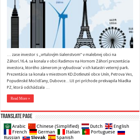
… zase investor s „vrtulovým šialenstvom“ v malebnej obci na
Záhorí.16.4. sa konala v obci Radimov na Hornom Záhorí prezentácia
investora, ktorého zámerom je vybudovať v ich katastri veterný park.
Prezentácia sa konala v miestnom KD.Dotknuté obce Unín, Petrova Ves,
Popudinské Močidľany, Dubovce…Už pri príchode prekvapila hliadka
PZ, ktorá odchádzala …
Read More »
Translate page
Arabic
Chinese (Simplified)
Dutch
English
French
German
Italian
Portuguese
Slovak
Russian
Spanish