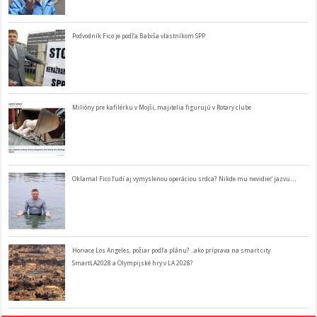
Podvodník Fico je podľa Babiša vlastníkom SPP
Milióny pre kafilérku v Mojši, majitelia figurujú v Rotary clube
Oklamal Fico ľudí aj vymyslenou operáciou srdca? Nikde mu nevidieť jazvu…
Horiace Los Angeles, požiar podľa plánu? ..ako príprava na smart city
SmartLA2028 a Olympijské hry v LA 2028?