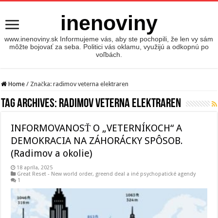
inenoviny
www.inenoviny.sk Informujeme vás, aby ste pochopili, že len vy sám
môžte bojovať za seba. Politici vás oklamu, využijú a odkopnú po
voľbách.
Home
/
Značka:
radimov veterna elektraren
Tag Archives:
radimov veterna elektraren
INFORMOVANOSŤ O „VETERNÍKOCH“ A
DEMOKRACIA NA ZÁHORÁCKY SPÔSOB.
(Radimov a okolie)
18 apríla, 2025
Great Reset - New world order
,
greend deal a iné psychopatické agendy
1