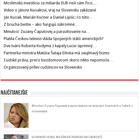
Moslimskú investíciu za miliardu EUR rieši sám Fico,…
Video o Jánovi Kuciakovi, vraj na Slovensku zakázané
Ján Kuciak, Marián Kočner a Daniel Lipšic: čo túto…
Z brucha beštie – ako fungujú súkromné…
Minulosť Zuzany Čaputovej a parazitovanie na…
Platila Českou televizi vláda Spojených států amerických?
Dve tváre Roberta Kodyma z kapely Lucie-úprimný…
Partnerka ministra Matúša Šutaja Eštoka má zaujímavý biznis
Ľudské práva, prečo bezdomovcom skoro nikto nepomože…
Organizovaný prílev cudzincov na Slovensko
Najčítanejšie
Minulosť Zuzany Čaputovej a parazitovanie na verejných financiách a ľudoch z
mimovládok
SLOVENSKÝ HOKEJ: MILIÓNOVÉ PODVODY NA ÚKOR DETÍ