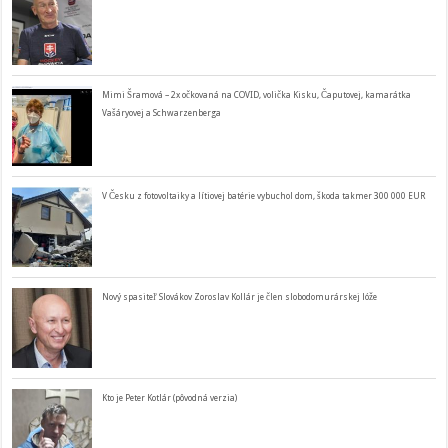
Mimi Šramová – 2x očkovaná na COVID, volička Kisku, Čaputovej, kamarátka
Vašáryovej a Schwarzenberga
V Česku z fotovoltaiky a lítiovej batérie vybuchol dom, škoda takmer 300 000 EUR
Nový spasiteľ Slovákov Zoroslav Kollár je člen slobodomurárskej lóže
Kto je Peter Kotlár (pôvodná verzia)