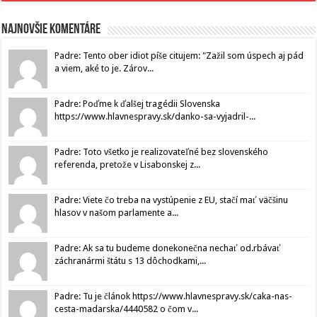
Najnovšie komentáre
Padre: Tento ober idiot píše citujem: "Zažil som úspech aj pád
a viem, aké to je. Zárov...
Padre: Poďme k ďalšej tragédii Slovenska
https://www.hlavnespravy.sk/danko-sa-vyjadril-...
Padre: Toto všetko je realizovateľné bez slovenského
referenda, pretože v Lisabonskej z...
Padre: Viete čo treba na vystúpenie z EU, stačí mať väčšinu
hlasov v našom parlamente a...
Padre: Ak sa tu budeme donekonečna nechať od.rbávať
záchranármi štátu s 13 dôchodkami,...
Padre: Tu je článok https://www.hlavnespravy.sk/caka-nas-
cesta-madarska/4440582 o čom v...