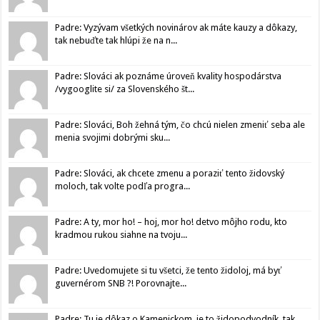
Padre: Vyzývam všetkých novinárov ak máte kauzy a dôkazy,
tak nebuďte tak hlúpi že na n...
Padre: Slováci ak poznáme úroveň kvality hospodárstva
/vygooglite si/ za Slovenského št...
Padre: Slováci, Boh žehná tým, čo chcú nielen zmeniť seba ale
menia svojimi dobrými sku...
Padre: Slováci, ak chcete zmenu a poraziť tento židovský
moloch, tak volte podľa progra...
Padre: A ty, mor ho! – hoj, mor ho! detvo môjho rodu, kto
kradmou rukou siahne na tvoju...
Padre: Uvedomujete si tu všetci, že tento židoloj, má byť
guvernérom SNB ?! Porovnajte...
Padre: Tu je dôkaz o Kamenickom, je to židopodvodník, tak