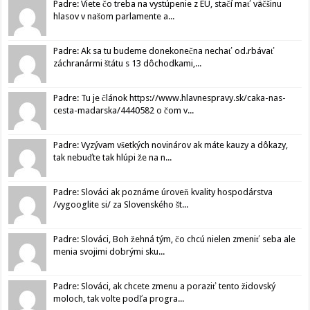
Padre: Viete čo treba na vystúpenie z EU, stačí mať väčšinu
hlasov v našom parlamente a...
Padre: Ak sa tu budeme donekonečna nechať od.rbávať
záchranármi štátu s 13 dôchodkami,...
Padre: Tu je článok https://www.hlavnespravy.sk/caka-nas-
cesta-madarska/4440582 o čom v...
Padre: Vyzývam všetkých novinárov ak máte kauzy a dôkazy,
tak nebuďte tak hlúpi že na n...
Padre: Slováci ak poznáme úroveň kvality hospodárstva
/vygooglite si/ za Slovenského št...
Padre: Slováci, Boh žehná tým, čo chcú nielen zmeniť seba ale
menia svojimi dobrými sku...
Padre: Slováci, ak chcete zmenu a poraziť tento židovský
moloch, tak volte podľa progra...