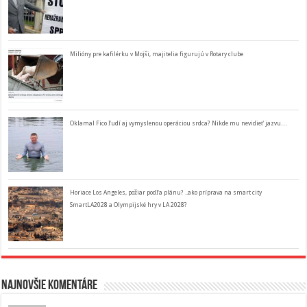
Milióny pre kafilérku v Mojši, majitelia figurujú v Rotary clube
Oklamal Fico ľudí aj vymyslenou operáciou srdca? Nikde mu nevidieť jazvu…
Horiace Los Angeles, požiar podľa plánu? ..ako príprava na smart city
SmartLA2028 a Olympijské hry v LA 2028?
Najnovšie komentáre