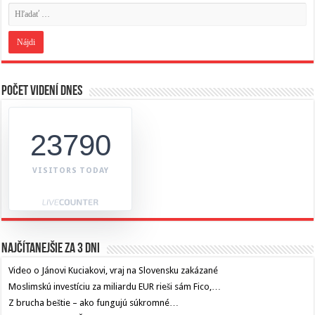
Počet videní dnes
23790
VISITORS TODAY
Najčítanejšie za 3 dni
Video o Jánovi Kuciakovi, vraj na Slovensku zakázané
Moslimskú investíciu za miliardu EUR rieši sám Fico,…
Z brucha beštie – ako fungujú súkromné…