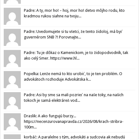
Padre: A ty, mor ho! – hoj, mor ho! detvo môjho rodu, kto
kradmou rukou siahne na tvoju...
Padre: Uvedomujete si tu všetci, že tento židoloj, má byť
guvernérom SNB ?! Porovnajte...
Padre: Tu je dôkaz o Kamenickom, je to židopodvodník, tak
ako celý Smer. https://www.hl...
Popelka: Lenže nemá to kto urobiť, to je ten problém. O
advokátoch rozhoduje Advokátska k...
Padre: Asi by sme sa mali pozrieť na naše toky, na našich
tokoch je samá elektráreň vod...
Draslik: A ako fungujú burzy...
https://necenzurovanapravda.cz/2026/08/krach-stribra-
100m...
korbáč: A paralelne s tým, advokáti a sudcovia ak nebudú