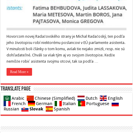
Hovorcom novej Radačovského strany je Michal Radačoský, ten podľa
jeho životopisu robí niektorému poslancovi v EÚ parlamente asistenta.
V minulosti boli články o tom komu, avšak tie nejako zmizli, resp. nie sú
dohľadateľné. Chváli sa však tým aj vo svojom životopise. Kedže
nemôže robiť asistenta svojmu otcovi, tak sa podľa …
Read More »
Translate page
Arabic
Chinese (Simplified)
Dutch
English
French
German
Italian
Portuguese
Slovak
Russian
Spanish