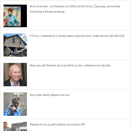
Mimi Šramová – 2x očkovaná na COVID, volička Kisku, Čaputovej, kamarátka
Vašáryovej a Schwarzenberga
V Česku z fotovoltaiky a lítiovej batérie vybuchol dom, škoda takmer 300 000 EUR
Nový spasiteľ Slovákov Zoroslav Kollár je člen slobodomurárskej lóže
Kto je Peter Kotlár (pôvodná verzia)
Podvodník Fico je podľa Babiša vlastníkom SPP