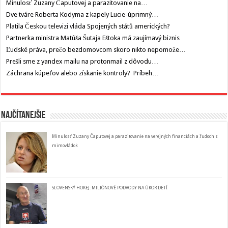
Minulosť Zuzany Čaputovej a parazitovanie na…
Dve tváre Roberta Kodyma z kapely Lucie-úprimný…
Platila Českou televizi vláda Spojených států amerických?
Partnerka ministra Matúša Šutaja Eštoka má zaujímavý biznis
Ľudské práva, prečo bezdomovcom skoro nikto nepomože…
Prešli sme z yandex mailu na protonmail z dôvodu…
Záchrana kúpeľov alebo získanie kontroly? Príbeh…
Najčítanejšie
Minulosť Zuzany Čaputovej a parazitovanie na verejných financiách a ľudoch z
mimovládok
SLOVENSKÝ HOKEJ: MILIÓNOVÉ PODVODY NA ÚKOR DETÍ