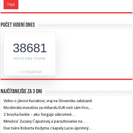
Počet videní dnes
38681
VISITORS TODAY
Najčítanejšie za 3 dni
Video o Jánovi Kuciakovi, vraj na Slovensku zakázané
Moslimskú investíciu za miliardu EUR rieši sám Fico,…
Z brucha beštie – ako fungujú súkromné…
Minulosť Zuzany Čaputovej a parazitovanie na…
Dve tváre Roberta Kodyma z kapely Lucie-úprimný…