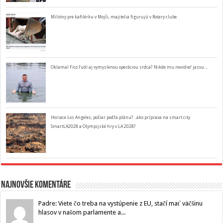
Milióny pre kafilérku v Mojši, majitelia figurujú v Rotary clube
Oklamal Fico ľudí aj vymyslenou operáciou srdca? Nikde mu nevidieť jazvu…
Horiace Los Angeles, požiar podľa plánu? ..ako príprava na smart city
SmartLA2028 a Olympijské hry v LA 2028?
Najnovšie komentáre
Padre: Viete čo treba na vystúpenie z EU, stačí mať väčšinu
hlasov v našom parlamente a...