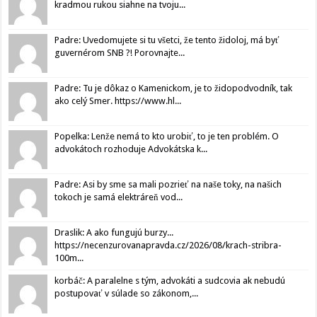
kradmou rukou siahne na tvoju...
Padre: Uvedomujete si tu všetci, že tento židoloj, má byť
guvernérom SNB ?! Porovnajte...
Padre: Tu je dôkaz o Kamenickom, je to židopodvodník, tak
ako celý Smer. https://www.hl...
Popelka: Lenže nemá to kto urobiť, to je ten problém. O
advokátoch rozhoduje Advokátska k...
Padre: Asi by sme sa mali pozrieť na naše toky, na našich
tokoch je samá elektráreň vod...
Draslik: A ako fungujú burzy...
https://necenzurovanapravda.cz/2026/08/krach-stribra-
100m...
korbáč: A paralelne s tým, advokáti a sudcovia ak nebudú
postupovať v súlade so zákonom,...