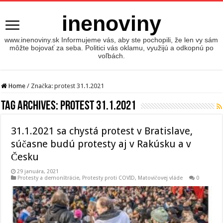
inenoviny
www.inenoviny.sk Informujeme vás, aby ste pochopili, že len vy sám
môžte bojovať za seba. Politici vás oklamu, využijú a odkopnú po
voľbách.
Home
/
Značka:
protest 31.1.2021
Tag Archives:
protest 31.1.2021
31.1.2021 sa chystá protest v Bratislave,
súčasne budú protesty aj v Rakúsku a v
Česku
29 januára, 2021
Protesty a demonštrácie
,
Protesty proti COVID, Matovičovej vláde
0