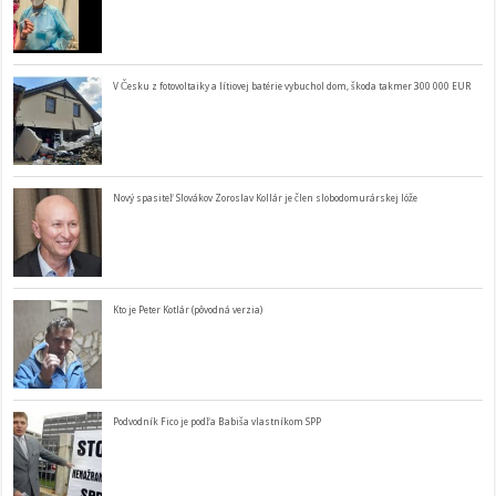
V Česku z fotovoltaiky a lítiovej batérie vybuchol dom, škoda takmer 300 000 EUR
Nový spasiteľ Slovákov Zoroslav Kollár je člen slobodomurárskej lóže
Kto je Peter Kotlár (pôvodná verzia)
Podvodník Fico je podľa Babiša vlastníkom SPP