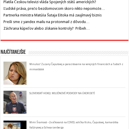
Platila Českou televizi vláda Spojených států amerických?
Ľudské práva, prečo bezdomovcom skoro nikto nepomože…
Partnerka ministra Matúša Šutaja Eštoka má zaujímavý biznis
Prešli sme z yandex mailu na protonmail z dôvodu…
Záchrana kúpeľov alebo získanie kontroly? Príbeh…
Najčítanejšie
Minulosť Zuzany Čaputovej a parazitovanie na verejných financiách a ľudoch z
mimovládok
SLOVENSKÝ HOKEJ: MILIÓNOVÉ PODVODY NA ÚKOR DETÍ
Mimi Šramová – 2x očkovaná na COVID, volička Kisku, Čaputovej, kamarátka
Vašáryovej a Schwarzenberga