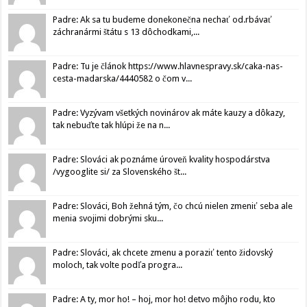
Padre: Ak sa tu budeme donekonečna nechať od.rbávať
záchranármi štátu s 13 dôchodkami,...
Padre: Tu je článok https://www.hlavnespravy.sk/caka-nas-
cesta-madarska/4440582 o čom v...
Padre: Vyzývam všetkých novinárov ak máte kauzy a dôkazy,
tak nebuďte tak hlúpi že na n...
Padre: Slováci ak poznáme úroveň kvality hospodárstva
/vygooglite si/ za Slovenského št...
Padre: Slováci, Boh žehná tým, čo chcú nielen zmeniť seba ale
menia svojimi dobrými sku...
Padre: Slováci, ak chcete zmenu a poraziť tento židovský
moloch, tak volte podľa progra...
Padre: A ty, mor ho! – hoj, mor ho! detvo môjho rodu, kto