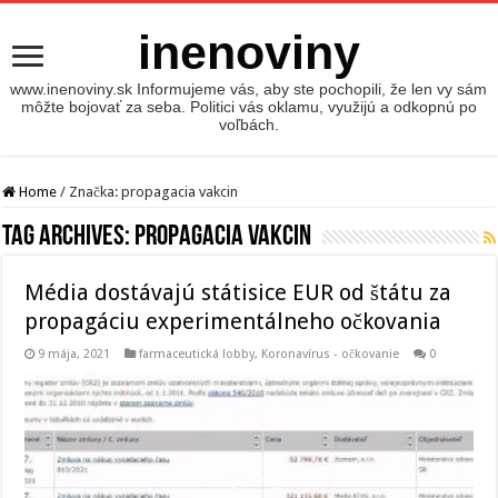
inenoviny
www.inenoviny.sk Informujeme vás, aby ste pochopili, že len vy sám
môžte bojovať za seba. Politici vás oklamu, využijú a odkopnú po
voľbách.
Home
/
Značka:
propagacia vakcin
Tag Archives:
propagacia vakcin
Média dostávajú státisice EUR od štátu za
propagáciu experimentálneho očkovania
9 mája, 2021
farmaceutická lobby
,
Koronavírus - očkovanie
0