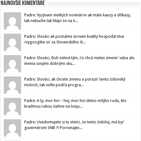
Najnovšie komentáre
Padre: Vyzývam všetkých novinárov ak máte kauzy a dôkazy,
tak nebuďte tak hlúpi že na n...
Padre: Slováci ak poznáme úroveň kvality hospodárstva
/vygooglite si/ za Slovenského št...
Padre: Slováci, Boh žehná tým, čo chcú nielen zmeniť seba ale
menia svojimi dobrými sku...
Padre: Slováci, ak chcete zmenu a poraziť tento židovský
moloch, tak volte podľa progra...
Padre: A ty, mor ho! – hoj, mor ho! detvo môjho rodu, kto
kradmou rukou siahne na tvoju...
Padre: Uvedomujete si tu všetci, že tento židoloj, má byť
guvernérom SNB ?! Porovnajte...