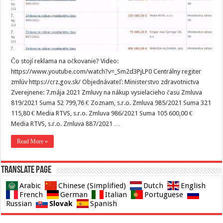
Čo stojí reklama na očkovanie? Video:
https://www.youtube.com/watch?v=_Sm2d3PjLP0 Centrálny regiter
zmlúv https://crz.gov.sk/ Objednávateľ: Ministerstvo zdravotnictva
Zverejnene: 7.mája 2021 Zmluvy na nákup vysielacieho času Zmluva
819/2021 Suma 52 799,76 € Zoznam, s.r.o. Zmluva 985/2021 Suma 321
115,80 € Media RTVS, s.r.o. Zmluva 986/2021 Suma 105 600,00 €
Media RTVS, s.r.o. Zmluva 887/2021 …
Read More »
Translate page
Arabic
Chinese (Simplified)
Dutch
English
French
German
Italian
Portuguese
Slovak
Russian
Spanish