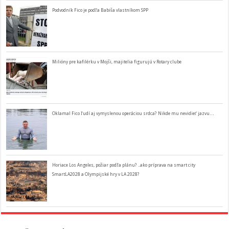
Podvodník Fico je podľa Babiša vlastníkom SPP
Milióny pre kafilérku v Mojši, majitelia figurujú v Rotary clube
Oklamal Fico ľudí aj vymyslenou operáciou srdca? Nikde mu nevidieť jazvu…
Horiace Los Angeles, požiar podľa plánu? ..ako príprava na smart city
SmartLA2028 a Olympijské hry v LA 2028?