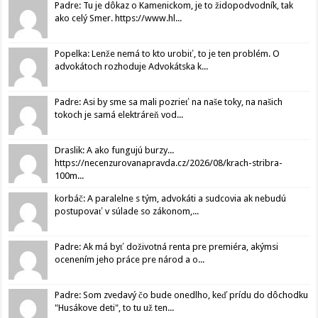
Padre: Tu je dôkaz o Kamenickom, je to židopodvodník, tak
ako celý Smer. https://www.hl...
Popelka: Lenže nemá to kto urobiť, to je ten problém. O
advokátoch rozhoduje Advokátska k...
Padre: Asi by sme sa mali pozrieť na naše toky, na našich
tokoch je samá elektráreň vod...
Draslik: A ako fungujú burzy...
https://necenzurovanapravda.cz/2026/08/krach-stribra-
100m...
korbáč: A paralelne s tým, advokáti a sudcovia ak nebudú
postupovať v súlade so zákonom,...
Padre: Ak má byť doživotná renta pre premiéra, akýmsi
ocenením jeho práce pre národ a o...
Padre: Som zvedavý čo bude onedlho, keď prídu do dôchodku
"Husákove deti", to tu už ten...