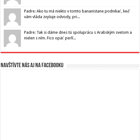
Padre: Ako tu má niekto v tomto bananistane podnikať, keď
vám vláda zvyšuje odvody, pri...
Padre: Tak si dáme dnes tú spoluprácu s Arabským svetom a
nielen s ním. Fico opäť perlí...
Navštívte nás aj na Facebooku