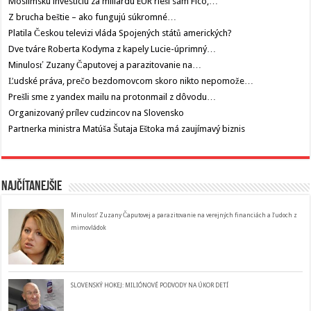
Moslimskú investíciu za miliardu EUR rieši sám Fico,…
Z brucha beštie – ako fungujú súkromné…
Platila Českou televizi vláda Spojených států amerických?
Dve tváre Roberta Kodyma z kapely Lucie-úprimný…
Minulosť Zuzany Čaputovej a parazitovanie na…
Ľudské práva, prečo bezdomovcom skoro nikto nepomože…
Prešli sme z yandex mailu na protonmail z dôvodu…
Organizovaný prílev cudzincov na Slovensko
Partnerka ministra Matúša Šutaja Eštoka má zaujímavý biznis
Najčítanejšie
Minulosť Zuzany Čaputovej a parazitovanie na verejných financiách a ľudoch z
mimovládok
SLOVENSKÝ HOKEJ: MILIÓNOVÉ PODVODY NA ÚKOR DETÍ