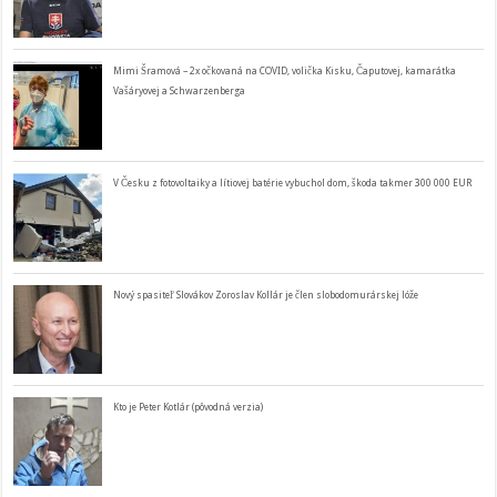
Mimi Šramová – 2x očkovaná na COVID, volička Kisku, Čaputovej, kamarátka
Vašáryovej a Schwarzenberga
V Česku z fotovoltaiky a lítiovej batérie vybuchol dom, škoda takmer 300 000 EUR
Nový spasiteľ Slovákov Zoroslav Kollár je člen slobodomurárskej lóže
Kto je Peter Kotlár (pôvodná verzia)