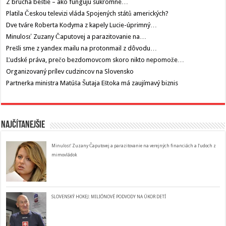
Z brucha beštie – ako fungujú súkromné…
Platila Českou televizi vláda Spojených států amerických?
Dve tváre Roberta Kodyma z kapely Lucie-úprimný…
Minulosť Zuzany Čaputovej a parazitovanie na…
Prešli sme z yandex mailu na protonmail z dôvodu…
Ľudské práva, prečo bezdomovcom skoro nikto nepomože…
Organizovaný prílev cudzincov na Slovensko
Partnerka ministra Matúša Šutaja Eštoka má zaujímavý biznis
Najčítanejšie
Minulosť Zuzany Čaputovej a parazitovanie na verejných financiách a ľudoch z
mimovládok
SLOVENSKÝ HOKEJ: MILIÓNOVÉ PODVODY NA ÚKOR DETÍ