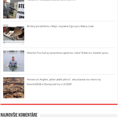
Milióny pre kafilérku v Mojši, majitelia figurujú v Rotary clube
Oklamal Fico ľudí aj vymyslenou operáciou srdca? Nikde mu nevidieť jazvu…
Horiace Los Angeles, požiar podľa plánu? ..ako príprava na smart city
SmartLA2028 a Olympijské hry v LA 2028?
Najnovšie komentáre