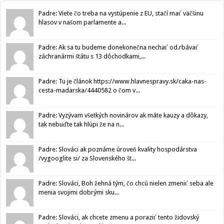
Padre: Viete čo treba na vystúpenie z EU, stačí mať väčšinu
hlasov v našom parlamente a...
Padre: Ak sa tu budeme donekonečna nechať od.rbávať
záchranármi štátu s 13 dôchodkami,...
Padre: Tu je článok https://www.hlavnespravy.sk/caka-nas-
cesta-madarska/4440582 o čom v...
Padre: Vyzývam všetkých novinárov ak máte kauzy a dôkazy,
tak nebuďte tak hlúpi že na n...
Padre: Slováci ak poznáme úroveň kvality hospodárstva
/vygooglite si/ za Slovenského št...
Padre: Slováci, Boh žehná tým, čo chcú nielen zmeniť seba ale
menia svojimi dobrými sku...
Padre: Slováci, ak chcete zmenu a poraziť tento židovský