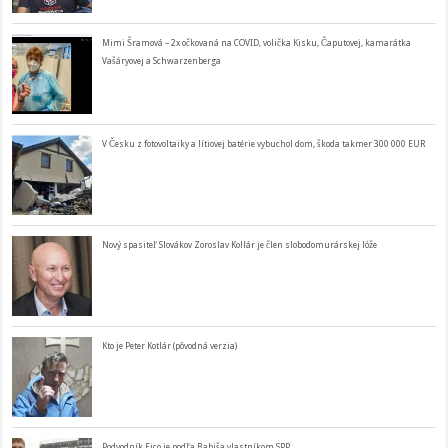
Mimi Šramová – 2x očkovaná na COVID, volička Kisku, Čaputovej, kamarátka
Vašáryovej a Schwarzenberga
V Česku z fotovoltaiky a lítiovej batérie vybuchol dom, škoda takmer 300 000 EUR
Nový spasiteľ Slovákov Zoroslav Kollár je člen slobodomurárskej lóže
Kto je Peter Kotlár (pôvodná verzia)
Podvodník Fico je podľa Babiša vlastníkom SPP