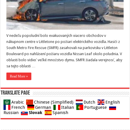
V nedeľu popoludní bolo evakuovaných viacero obchodov v
nákupnom centre v Littletone po požiari elektrického vozidla. Hasiči z
South Metro Fire Rescue (SMFR) zasahovali na parkovisku v Littleton
Boulevard po nahlásení požiaru vozidla Nissan Leaf okolo poludnia. V
oblasti bolo vidieť veľké množstvo dymu. SMFR žiadala verejnosť, aby
sa tejto oblasti …
Read More »
Translate page
Arabic
Chinese (Simplified)
Dutch
English
French
German
Italian
Portuguese
Slovak
Russian
Spanish