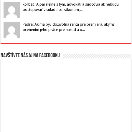
korbáč: A paralelne s tým, advokáti a sudcovia ak nebudú
postupovať v súlade so zákonom,...
Padre: Ak má byť doživotná renta pre premiéra, akýmsi
ocenením jeho práce pre národ a o...
Navštívte nás aj na Facebooku