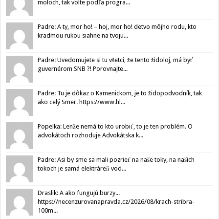
moloch, tak volte podľa progra...
Padre: A ty, mor ho! – hoj, mor ho! detvo môjho rodu, kto
kradmou rukou siahne na tvoju...
Padre: Uvedomujete si tu všetci, že tento židoloj, má byť
guvernérom SNB ?! Porovnajte...
Padre: Tu je dôkaz o Kamenickom, je to židopodvodník, tak
ako celý Smer. https://www.hl...
Popelka: Lenže nemá to kto urobiť, to je ten problém. O
advokátoch rozhoduje Advokátska k...
Padre: Asi by sme sa mali pozrieť na naše toky, na našich
tokoch je samá elektráreň vod...
Draslik: A ako fungujú burzy...
https://necenzurovanapravda.cz/2026/08/krach-stribra-
100m...