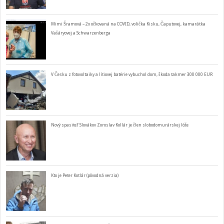
Mimi Šramová – 2x očkovaná na COVID, volička Kisku, Čaputovej, kamarátka
Vašáryovej a Schwarzenberga
V Česku z fotovoltaiky a lítiovej batérie vybuchol dom, škoda takmer 300 000 EUR
Nový spasiteľ Slovákov Zoroslav Kollár je člen slobodomurárskej lóže
Kto je Peter Kotlár (pôvodná verzia)