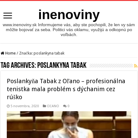
inenoviny
www.inenoviny.sk Informujeme vás, aby ste pochopili, že len vy sám
môžte bojovať za seba. Politici vás oklamu, využijú a odkopnú po
voľbách.
Home
/
Značka:
poslankyna tabak
Tag Archives:
poslankyna tabak
Poslankyňa Tabak z Oľano – profesionálna
tenistka mala problém s dýchanim cez
rúško
5 novembra, 2020
OĽANO
0