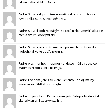
tak nebuďte tak hlúpi že na n...
Padre: Slováci ak poznáme úroveň kvality hospodárstva
/vygooglite si/ za Slovenského št...
Padre: Slováci, Boh žehná tým, čo chcú nielen zmeniť seba ale
menia svojimi dobrými sku...
Padre: Slováci, ak chcete zmenu a poraziť tento židovský
moloch, tak volte podľa progra...
Padre: A ty, mor ho! – hoj, mor ho! detvo môjho rodu, kto
kradmou rukou siahne na tvoju...
Padre: Uvedomujete si tu všetci, že tento židoloj, má byť
guvernérom SNB ?! Porovnajte...
Padre: Tu je dôkaz o Kamenickom, je to židopodvodník, tak
ako celý Smer. https://www.hl...