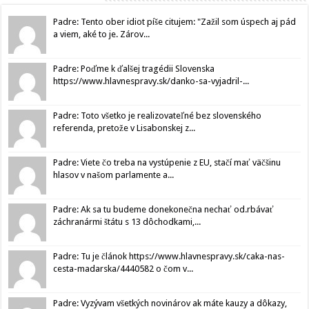
Padre: Tento ober idiot píše citujem: "Zažil som úspech aj pád
a viem, aké to je. Zárov...
Padre: Poďme k ďalšej tragédii Slovenska
https://www.hlavnespravy.sk/danko-sa-vyjadril-...
Padre: Toto všetko je realizovateľné bez slovenského
referenda, pretože v Lisabonskej z...
Padre: Viete čo treba na vystúpenie z EU, stačí mať väčšinu
hlasov v našom parlamente a...
Padre: Ak sa tu budeme donekonečna nechať od.rbávať
záchranármi štátu s 13 dôchodkami,...
Padre: Tu je článok https://www.hlavnespravy.sk/caka-nas-
cesta-madarska/4440582 o čom v...
Padre: Vyzývam všetkých novinárov ak máte kauzy a dôkazy,