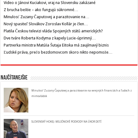
Video o Jánovi Kuciakovi, vraj na Slovensku zakázané
Z brucha beštie – ako fungujú súkromné…
Minulosť Zuzany Čaputovej a parazitovanie na…
Nový spasiteľ Slovákov Zoroslav Kollár je člen…
Platila Českou televizi vláda Spojených států amerických?
Dve tváre Roberta Kodyma z kapely Lucie-úprimný…
Partnerka ministra Matúša Šutaja Eštoka má zaujímavý biznis
Ľudské práva, prečo bezdomovcom skoro nikto nepomože…
Najčítanejšie
Minulosť Zuzany Čaputovej a parazitovanie na verejných financiách a ľudoch z
mimovládok
SLOVENSKÝ HOKEJ: MILIÓNOVÉ PODVODY NA ÚKOR DETÍ