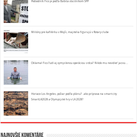
Podvodník Fico je podľa Babiša vlastníkom SPP
Milióny pre kafilérku v Mojši, majitelia figurujú v Rotary clube
Oklamal Fico ľudí aj vymyslenou operáciou srdca? Nikde mu nevidieť jazvu…
Horiace Los Angeles, požiar podľa plánu? ..ako príprava na smart city
SmartLA2028 a Olympijské hry v LA 2028?
Najnovšie komentáre