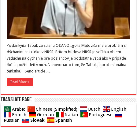
Poslankyňa Tabak za stranu OĽANO Igora Matoviča mala problém s
dýchanim cez rúško v NRSR. Pritom budova NRSR je veľká a objem
vzduchu na dýchanie pre poslancov je podstatne väčší ako v prípade
škôl a počtu detí v nich. Nehovoriac o tom, že Tabak je profesionálna
tenistka. Send article …
Read More »
Translate page
Arabic
Chinese (Simplified)
Dutch
English
French
German
Italian
Portuguese
Slovak
Russian
Spanish