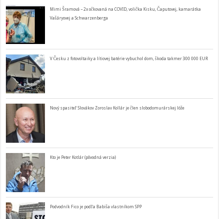
Mimi Šramová – 2x očkovaná na COVID, volička Kisku, Čaputovej, kamarátka
Vašáryovej a Schwarzenberga
V Česku z fotovoltaiky a lítiovej batérie vybuchol dom, škoda takmer 300 000 EUR
Nový spasiteľ Slovákov Zoroslav Kollár je člen slobodomurárskej lóže
Kto je Peter Kotlár (pôvodná verzia)
Podvodník Fico je podľa Babiša vlastníkom SPP