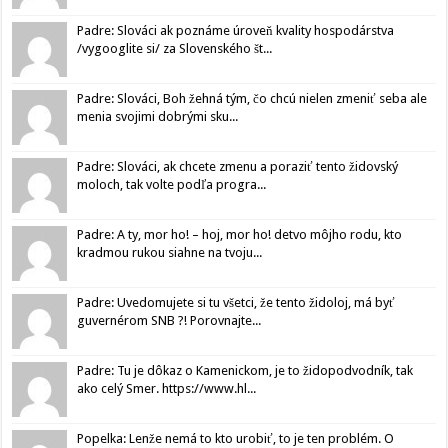
Padre: Slováci ak poznáme úroveň kvality hospodárstva
/vygooglite si/ za Slovenského št...
Padre: Slováci, Boh žehná tým, čo chcú nielen zmeniť seba ale
menia svojimi dobrými sku...
Padre: Slováci, ak chcete zmenu a poraziť tento židovský
moloch, tak volte podľa progra...
Padre: A ty, mor ho! – hoj, mor ho! detvo môjho rodu, kto
kradmou rukou siahne na tvoju...
Padre: Uvedomujete si tu všetci, že tento židoloj, má byť
guvernérom SNB ?! Porovnajte...
Padre: Tu je dôkaz o Kamenickom, je to židopodvodník, tak
ako celý Smer. https://www.hl...
Popelka: Lenže nemá to kto urobiť, to je ten problém. O