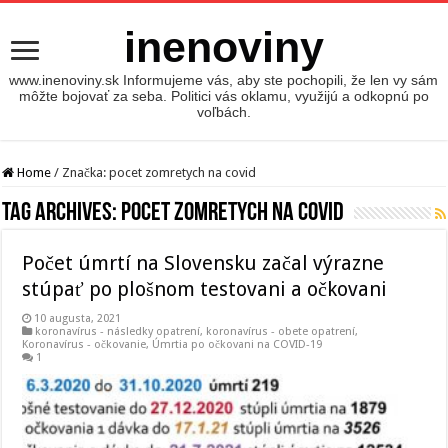
inenoviny
www.inenoviny.sk Informujeme vás, aby ste pochopili, že len vy sám
môžte bojovať za seba. Politici vás oklamu, využijú a odkopnú po
voľbách.
Home
/
Značka:
pocet zomretych na covid
Tag Archives:
pocet zomretych na covid
Počet úmrtí na Slovensku začal výrazne
stúpať po plošnom testovani a očkovani
10 augusta, 2021
koronavírus - následky opatrení
,
koronavírus - obete opatrení
,
Koronavírus - očkovanie
,
Úmrtia po očkovani na COVID-19
1