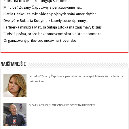
Z brucha beštie – ako fungujú súkromné…
Minulosť Zuzany Čaputovej a parazitovanie na…
Platila Českou televizi vláda Spojených států amerických?
Dve tváre Roberta Kodyma z kapely Lucie-úprimný…
Partnerka ministra Matúša Šutaja Eštoka má zaujímavý biznis
Ľudské práva, prečo bezdomovcom skoro nikto nepomože…
Organizovaný prílev cudzincov na Slovensko
Najčítanejšie
Minulosť Zuzany Čaputovej a parazitovanie na verejných financiách a ľudoch z
mimovládok
SLOVENSKÝ HOKEJ: MILIÓNOVÉ PODVODY NA ÚKOR DETÍ