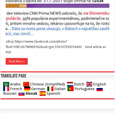
zdroj: https://www.facebook.com/photo?
fbid=558126798969162&set=gm.516107393016430 Send article as
PDF
Read More »
Translate page
Arabic
Chinese (Simplified)
Dutch
English
French
German
Italian
Portuguese
Slovak
Russian
Spanish