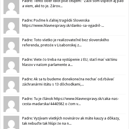
Padre: Tento ober idiot píše citujem: "Zažil som úspech aj pád
a viem, aké to je. Zárov...
Padre: Poďme k ďalšej tragédii Slovenska
https://www.hlavnespravy.sk/danko-sa-vyjadril-...
Padre: Toto všetko je realizovateľné bez slovenského
referenda, pretože v Lisabonskej z...
Padre: Viete čo treba na vystúpenie z EU, stačí mať väčšinu
hlasov v našom parlamente a...
Padre: Ak sa tu budeme donekonečna nechať od.rbávať
záchranármi štátu s 13 dôchodkami,...
Padre: Tu je článok https://www.hlavnespravy.sk/caka-nas-
cesta-madarska/4440582 o čom v...
Padre: Vyzývam všetkých novinárov ak máte kauzy a dôkazy,
tak nebuďte tak hlúpi že na n...