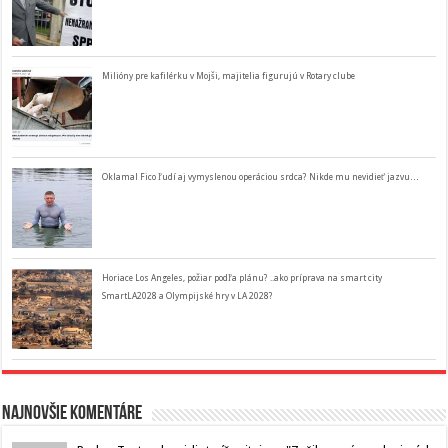
Milióny pre kafilérku v Mojši, majitelia figurujú v Rotary clube
Oklamal Fico ľudí aj vymyslenou operáciou srdca? Nikde mu nevidieť jazvu…
Horiace Los Angeles, požiar podľa plánu? ..ako príprava na smart city
SmartLA2028 a Olympijské hry v LA 2028?
Najnovšie komentáre