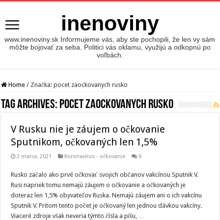
inenoviny
www.inenoviny.sk Informujeme vás, aby ste pochopili, že len vy sám
môžte bojovať za seba. Politici vás oklamu, využijú a odkopnú po
voľbách.
Home
/
Značka:
pocet zaockovanych rusko
Tag Archives:
pocet zaockovanych rusko
V Rusku nie je záujem o očkovanie
Sputnikom, očkovaných len 1,5%
2 marca, 2021
Koronavírus - očkovanie
0
Rusko začalo ako prvé očkovať svojich občanov vakcínou Sputnik V.
Rusi napriek tomu nemajú záujem o očkovanie a očkovaných je
doteraz len 1,5% obyvateľov Ruska. Nemajú záujem ani o ich vakcínu
Sputnik V. Pritom tento počet je očkovaný len jednou dávkou vakcíny.
Viaceré zdroje však neveria týmto čísla a píšu, …