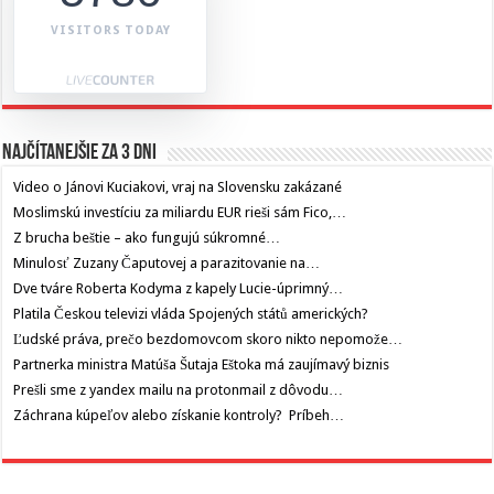
VISITORS TODAY
Najčítanejšie za 3 dni
Video o Jánovi Kuciakovi, vraj na Slovensku zakázané
Moslimskú investíciu za miliardu EUR rieši sám Fico,…
Z brucha beštie – ako fungujú súkromné…
Minulosť Zuzany Čaputovej a parazitovanie na…
Dve tváre Roberta Kodyma z kapely Lucie-úprimný…
Platila Českou televizi vláda Spojených států amerických?
Ľudské práva, prečo bezdomovcom skoro nikto nepomože…
Partnerka ministra Matúša Šutaja Eštoka má zaujímavý biznis
Prešli sme z yandex mailu na protonmail z dôvodu…
Záchrana kúpeľov alebo získanie kontroly? Príbeh…