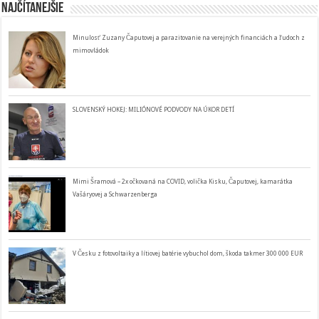
Najčítanejšie
Minulosť Zuzany Čaputovej a parazitovanie na verejných financiách a ľudoch z
mimovládok
SLOVENSKÝ HOKEJ: MILIÓNOVÉ PODVODY NA ÚKOR DETÍ
Mimi Šramová – 2x očkovaná na COVID, volička Kisku, Čaputovej, kamarátka
Vašáryovej a Schwarzenberga
V Česku z fotovoltaiky a lítiovej batérie vybuchol dom, škoda takmer 300 000 EUR