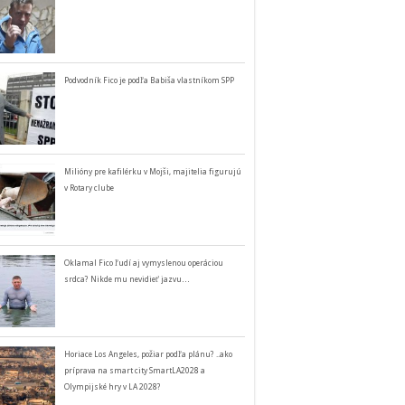
Podvodník Fico je podľa Babiša vlastníkom SPP
Milióny pre kafilérku v Mojši, majitelia figurujú
v Rotary clube
Oklamal Fico ľudí aj vymyslenou operáciou
srdca? Nikde mu nevidieť jazvu…
Horiace Los Angeles, požiar podľa plánu? ..ako
príprava na smart city SmartLA2028 a
Olympijské hry v LA 2028?