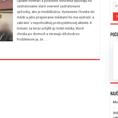
Úplatní novinári a podobné stvorenia využívajú na
zastrašovanie staré overené zastrašovacie
spôsoby, ako je mediálizácia. Vystavenie človeka do
médii a jeho prepieranie médiami ho ma vystrašiť a
zabrániť v nepohodlnej protisystémovej aktivite. K
tomuto sa teraz uchýlili aj české média, ktoré
chodia po domoch a otravujú dôchodcov.
Poče
Problémom je, že …
Najč
Mos
…
Vid
za