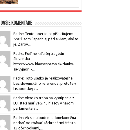
novšie komentáre
Padre: Tento ober idiot píše citujem:
"Zažil som úspech aj pád a viem, aké to
je. Zárov...
Padre: Poďme k ďalšej tragédii
Slovenska
https://www.hlavnespravy.sk/danko-
sa-vyjadril-...
Padre: Toto všetko je realizovateľné
bez slovenského referenda, pretože v
Lisabonskej z...
Padre: Viete čo treba na vystúpenie z
EU, stačí mať väčšinu hlasov v našom
parlamente a...
Padre: Ak sa tu budeme donekonečna
nechať od.rbávať záchranármi štátu s
13 dôchodkami,...