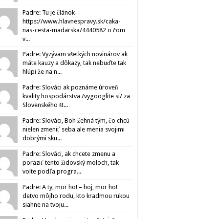
Padre: Tu je článok
https://www.hlavnespravy.sk/caka-
nas-cesta-madarska/4440582 o čom
v...
Padre: Vyzývam všetkých novinárov ak
máte kauzy a dôkazy, tak nebuďte tak
hlúpi že na n...
Padre: Slováci ak poznáme úroveň
kvality hospodárstva /vygooglite si/ za
Slovenského št...
Padre: Slováci, Boh žehná tým, čo chcú
nielen zmeniť seba ale menia svojimi
dobrými sku...
Padre: Slováci, ak chcete zmenu a
poraziť tento židovský moloch, tak
volte podľa progra...
Padre: A ty, mor ho! – hoj, mor ho!
detvo môjho rodu, kto kradmou rukou
siahne na tvoju...