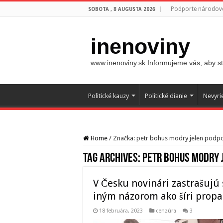
Podporte národovc
SOBOTA , 8 AUGUSTA 2026
inenoviny
www.inenoviny.sk Informujeme vás, aby ste
Politické kauzy
Politické dianie
Nevyri
Home
/
Značka:
petr bohus modry jelen podp
Tag Archives:
petr bohus modry 
V Česku novinári zastrašujú s
iným názorom ako šíri prop
18 februára, 2023
cenzúra
3