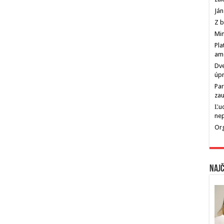
Ján
Z b
Min
Pla
am
Dve
úp
Par
zau
Ľu
ne
Org
Najč