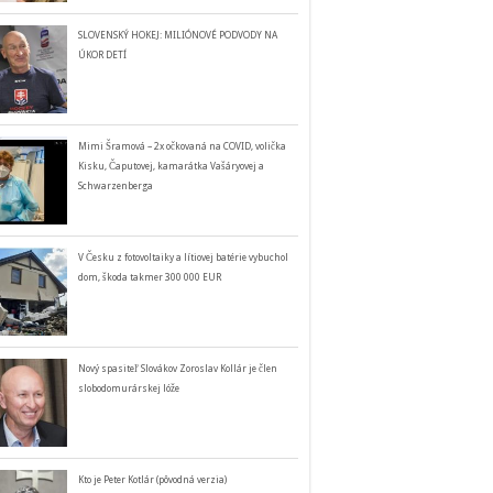
SLOVENSKÝ HOKEJ: MILIÓNOVÉ PODVODY NA
ÚKOR DETÍ
Mimi Šramová – 2x očkovaná na COVID, volička
Kisku, Čaputovej, kamarátka Vašáryovej a
Schwarzenberga
V Česku z fotovoltaiky a lítiovej batérie vybuchol
dom, škoda takmer 300 000 EUR
Nový spasiteľ Slovákov Zoroslav Kollár je člen
slobodomurárskej lóže
Kto je Peter Kotlár (pôvodná verzia)