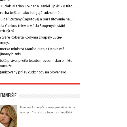
 Kuciak, Marián Kočner a Daniel Lipšic: čo túto…
rucha beštie – ako fungujú súkromné…
ulosť Zuzany Čaputovej a parazitovanie na…
tila Českou televizi vláda Spojených států
erických?
 tváre Roberta Kodyma z kapely Lucie-
rimný…
tnerka ministra Matúša Šutaja Eštoka má
jímavý biznis
dské práva, prečo bezdomovcom skoro nikto
pomože…
anizovaný prílev cudzincov na Slovensko
ítanejšie
Minulosť Zuzany Čaputovej a parazitovanie na
verejných financiách a ľudoch z mimovládok