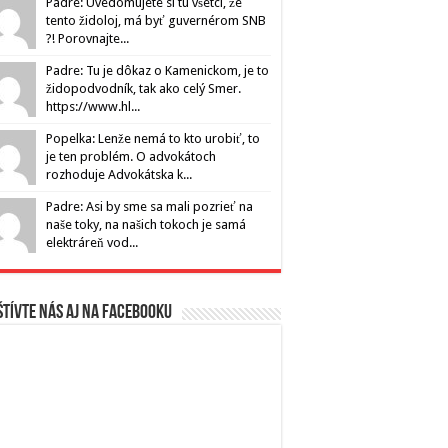
Padre: Uvedomujete si tu všetci, že
tento židoloj, má byť guvernérom SNB
?! Porovnajte...
Padre: Tu je dôkaz o Kamenickom, je to
židopodvodník, tak ako celý Smer.
https://www.hl...
Popelka: Lenže nemá to kto urobiť, to
je ten problém. O advokátoch
rozhoduje Advokátska k...
Padre: Asi by sme sa mali pozrieť na
naše toky, na našich tokoch je samá
elektráreň vod...
tívte nás aj na Facebooku