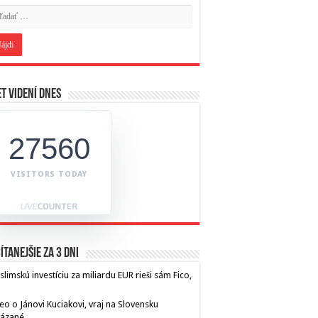
t videní dnes
27560
VISITORS TODAY
ítanejšie za 3 dni
limskú investíciu za miliardu EUR rieši sám Fico,
eo o Jánovi Kuciakovi, vraj na Slovensku
kázané