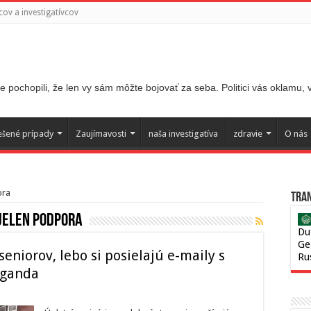
ov a investigatívcov
 pochopili, že len vy sám môžte bojovať za seba. Politici vás oklamu,
ešené prípady
Zaujímavosti
naša investigatíva
zdravie
O nás
ora
Tran
jelen podpora
Du
Ge
eniorov, lebo si posielajú e-maily s
Ru
aganda