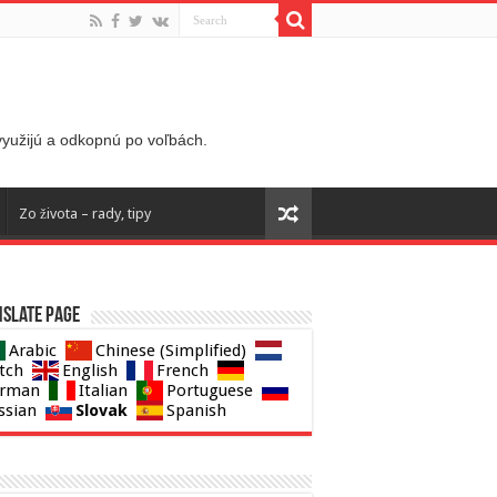
 využijú a odkopnú po voľbách.
Zo života – rady, tipy
slate page
Arabic
Chinese (Simplified)
tch
English
French
rman
Italian
Portuguese
Slovak
ssian
Spanish