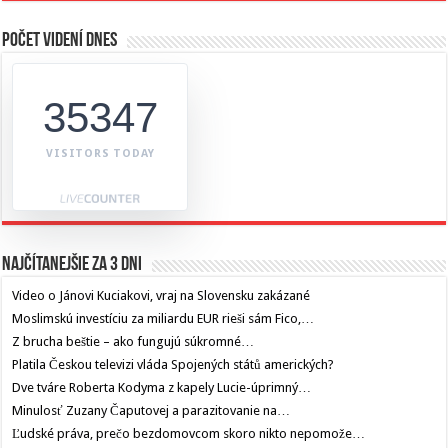
Počet videní dnes
35347
VISITORS TODAY
Najčítanejšie za 3 dni
Video o Jánovi Kuciakovi, vraj na Slovensku zakázané
Moslimskú investíciu za miliardu EUR rieši sám Fico,…
Z brucha beštie – ako fungujú súkromné…
Platila Českou televizi vláda Spojených států amerických?
Dve tváre Roberta Kodyma z kapely Lucie-úprimný…
Minulosť Zuzany Čaputovej a parazitovanie na…
Ľudské práva, prečo bezdomovcom skoro nikto nepomože…