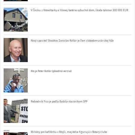
V Česku z fotovoltaiky a lítiovej batérie vybuchol dom, škoda takmer 300 000 EUR
Nový spasiteľ Slovákov Zoroslav Kollár je člen slobodomurárskej lóže
Kto je Peter Kotlár (pôvodná verzia)
Podvodník Fico je podľa Babiša vlastníkom SPP
Milióny pre kafilérku v Mojši, majitelia figurujú v Rotary clube