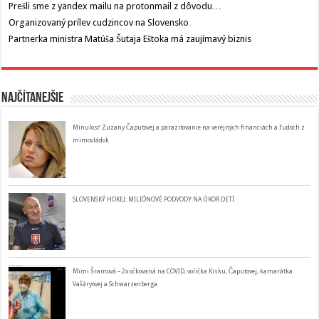
Prešli sme z yandex mailu na protonmail z dôvodu…
Organizovaný prílev cudzincov na Slovensko
Partnerka ministra Matúša Šutaja Eštoka má zaujímavý biznis
Najčítanejšie
Minulosť Zuzany Čaputovej a parazitovanie na verejných financiách a ľudoch z
mimovládok
SLOVENSKÝ HOKEJ: MILIÓNOVÉ PODVODY NA ÚKOR DETÍ
Mimi Šramová – 2x očkovaná na COVID, volička Kisku, Čaputovej, kamarátka
Vašáryovej a Schwarzenberga