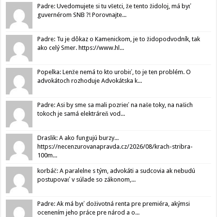
Padre: Uvedomujete si tu všetci, že tento židoloj, má byť
guvernérom SNB ?! Porovnajte...
Padre: Tu je dôkaz o Kamenickom, je to židopodvodník, tak
ako celý Smer. https://www.hl...
Popelka: Lenže nemá to kto urobiť, to je ten problém. O
advokátoch rozhoduje Advokátska k...
Padre: Asi by sme sa mali pozrieť na naše toky, na našich
tokoch je samá elektráreň vod...
Draslik: A ako fungujú burzy...
https://necenzurovanapravda.cz/2026/08/krach-stribra-
100m...
korbáč: A paralelne s tým, advokáti a sudcovia ak nebudú
postupovať v súlade so zákonom,...
Padre: Ak má byť doživotná renta pre premiéra, akýmsi
ocenením jeho práce pre národ a o...