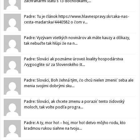
záchranármi štátu s 13 dôchodkami,...
Padre: Tu je článok https://www.hlavnespravy.sk/caka-nas-
cesta-madarska/4440582 o čom v...
Padre: Vyzývam všetkých novinárov ak máte kauzy a dôkazy,
tak nebuďte tak hlúpi že na n...
Padre: Slováci ak poznáme úroveň kvality hospodárstva
/vygooglite si/ za Slovenského št...
Padre: Slováci, Boh žehná tým, čo chcú nielen zmeniť seba ale
menia svojimi dobrými sku...
Padre: Slováci, ak chcete zmenu a poraziť tento židovský
moloch, tak volte podľa progra...
Padre: A ty, mor ho! – hoj, mor ho! detvo môjho rodu, kto
kradmou rukou siahne na tvoju...