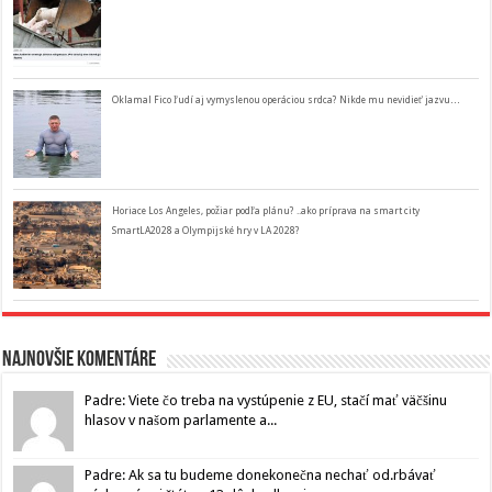
Oklamal Fico ľudí aj vymyslenou operáciou srdca? Nikde mu nevidieť jazvu…
Horiace Los Angeles, požiar podľa plánu? ..ako príprava na smart city
SmartLA2028 a Olympijské hry v LA 2028?
Najnovšie komentáre
Padre: Viete čo treba na vystúpenie z EU, stačí mať väčšinu
hlasov v našom parlamente a...
Padre: Ak sa tu budeme donekonečna nechať od.rbávať