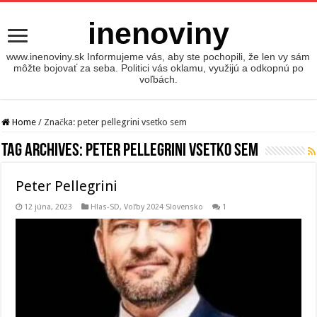
inenoviny
www.inenoviny.sk Informujeme vás, aby ste pochopili, že len vy sám
môžte bojovať za seba. Politici vás oklamu, využijú a odkopnú po
voľbách.
Home
/
Značka:
peter pellegrini vsetko sem
Tag Archives:
peter pellegrini vsetko sem
Peter Pellegrini
12 júna, 2023
Hlas-SD
,
Voľby 2024 Slovensko
1