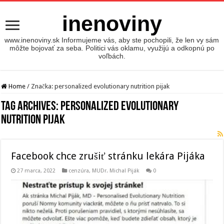
inenoviny
www.inenoviny.sk Informujeme vás, aby ste pochopili, že len vy sám
môžte bojovať za seba. Politici vás oklamu, využijú a odkopnú po
voľbách.
Home
/
Značka:
personalized evolutionary nutrition pijak
Tag Archives:
personalized evolutionary
nutrition pijak
Facebook chce zrušiť stránku lekára Pijáka
27 marca, 2022
cenzúra
,
MUDr. Michal Piják
0