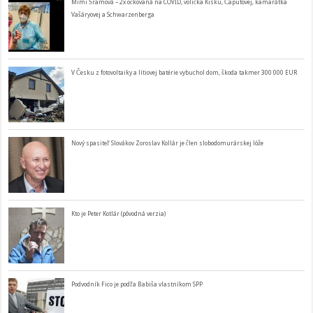
Mimi Šramová – 2x očkovaná na COVID, volička Kisku, Čaputovej, kamarátka
Vašáryovej a Schwarzenberga
V Česku z fotovoltaiky a lítiovej batérie vybuchol dom, škoda takmer 300 000 EUR
Nový spasiteľ Slovákov Zoroslav Kollár je člen slobodomurárskej lóže
Kto je Peter Kotlár (pôvodná verzia)
Podvodník Fico je podľa Babiša vlastníkom SPP