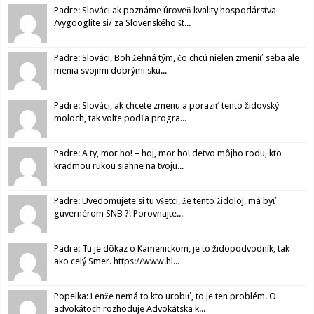
Padre: Slováci ak poznáme úroveň kvality hospodárstva
/vygooglite si/ za Slovenského št...
Padre: Slováci, Boh žehná tým, čo chcú nielen zmeniť seba ale
menia svojimi dobrými sku...
Padre: Slováci, ak chcete zmenu a poraziť tento židovský
moloch, tak volte podľa progra...
Padre: A ty, mor ho! – hoj, mor ho! detvo môjho rodu, kto
kradmou rukou siahne na tvoju...
Padre: Uvedomujete si tu všetci, že tento židoloj, má byť
guvernérom SNB ?! Porovnajte...
Padre: Tu je dôkaz o Kamenickom, je to židopodvodník, tak
ako celý Smer. https://www.hl...
Popelka: Lenže nemá to kto urobiť, to je ten problém. O
advokátoch rozhoduje Advokátska k...