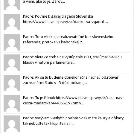
a viem, aké to je. Zárov...
Padre: Poďme k ďalšej tragédii Slovenska
https://www.hlavnespravy.sk/danko-sa-vyjadril-...
Padre: Toto všetko je realizovateľné bez slovenského
referenda, pretože v Lisabonskej z...
Padre: Viete čo treba na vystúpenie z EU, stačí mať väčšinu
hlasov v našom parlamente a...
Padre: Ak sa tu budeme donekonečna nechať od.rbávať
záchranármi štátu s 13 dôchodkami,...
Padre: Tu je článok https://www.hlavnespravy.sk/caka-nas-
cesta-madarska/4440582 o čom v...
Padre: Vyzývam všetkých novinárov ak máte kauzy a dôkazy,
tak nebuďte tak hlúpi že na n...