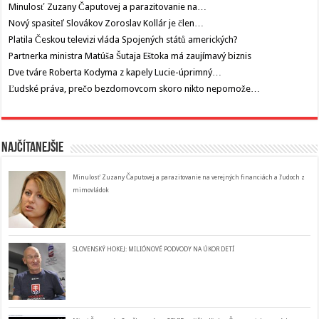
Minulosť Zuzany Čaputovej a parazitovanie na…
Nový spasiteľ Slovákov Zoroslav Kollár je člen…
Platila Českou televizi vláda Spojených států amerických?
Partnerka ministra Matúša Šutaja Eštoka má zaujímavý biznis
Dve tváre Roberta Kodyma z kapely Lucie-úprimný…
Ľudské práva, prečo bezdomovcom skoro nikto nepomože…
Najčítanejšie
Minulosť Zuzany Čaputovej a parazitovanie na verejných financiách a ľudoch z
mimovládok
SLOVENSKÝ HOKEJ: MILIÓNOVÉ PODVODY NA ÚKOR DETÍ