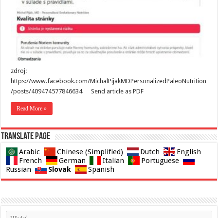
zdroj:
https://www.facebook.com/MichalPijakMDPersonalizedPaleoNutrition
/posts/409474577846634 Send article as PDF
Read More »
Translate page
Arabic
Chinese (Simplified)
Dutch
English
French
German
Italian
Portuguese
Slovak
Russian
Spanish