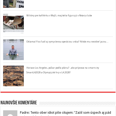
Milióny pre kafilérku v Mojši, majitelia figurujú v Rotary clube
Oklamal Fico ľudí aj vymyslenou operáciou srdca? Nikde mu nevidieť jazvu…
Horiace Los Angeles, požiar podľa plánu? ..ako príprava na smart city
SmartLA2028 a Olympijské hry v LA 2028?
Najnovšie komentáre
Padre: Tento ober idiot píše citujem: "Zažil som úspech aj pád