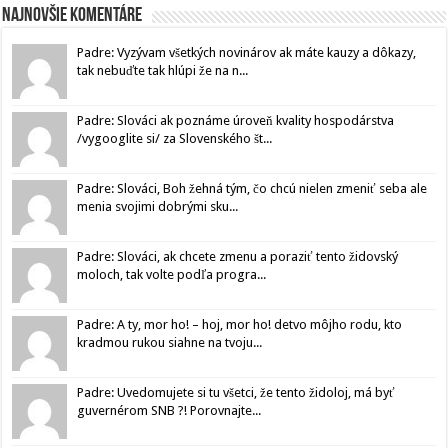
Najnovšie komentáre
Padre: Vyzývam všetkých novinárov ak máte kauzy a dôkazy,
tak nebuďte tak hlúpi že na n...
Padre: Slováci ak poznáme úroveň kvality hospodárstva
/vygooglite si/ za Slovenského št...
Padre: Slováci, Boh žehná tým, čo chcú nielen zmeniť seba ale
menia svojimi dobrými sku...
Padre: Slováci, ak chcete zmenu a poraziť tento židovský
moloch, tak volte podľa progra...
Padre: A ty, mor ho! – hoj, mor ho! detvo môjho rodu, kto
kradmou rukou siahne na tvoju...
Padre: Uvedomujete si tu všetci, že tento židoloj, má byť
guvernérom SNB ?! Porovnajte...