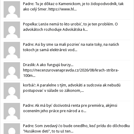
Padre: Tu je dôkaz o Kamenickom, je to židopodvodník, tak
ako celý Smer. https://www.hl...
Popelka: Lenže nemá to kto urobiť, to je ten problém. O
advokátoch rozhoduje Advokátska k...
Padre: Asi by sme sa mali pozrieť na naše toky, na našich
tokoch je samá elektráreň vod...
Draslik: A ako fungujú burzy...
https://necenzurovanapravda.cz/2026/08/krach-stribra-
100m...
korbáč: A paralelne s tým, advokáti a sudcovia ak nebudú
postupovať v súlade so zákonom,...
Padre: Ak má byť doživotná renta pre premiéra, akýmsi
ocenením jeho práce pre národ a o...
Padre: Som zvedavý čo bude onedlho, keď prídu do dôchodku
"Husákove deti", to tu už ten...