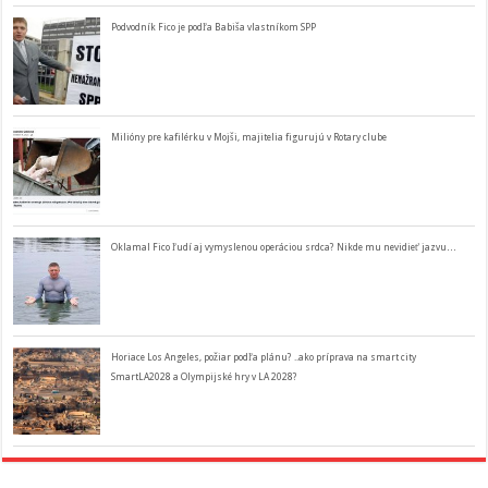
Podvodník Fico je podľa Babiša vlastníkom SPP
Milióny pre kafilérku v Mojši, majitelia figurujú v Rotary clube
Oklamal Fico ľudí aj vymyslenou operáciou srdca? Nikde mu nevidieť jazvu…
Horiace Los Angeles, požiar podľa plánu? ..ako príprava na smart city
SmartLA2028 a Olympijské hry v LA 2028?