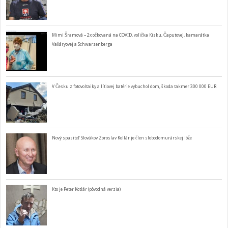
Mimi Šramová – 2x očkovaná na COVID, volička Kisku, Čaputovej, kamarátka
Vašáryovej a Schwarzenberga
V Česku z fotovoltaiky a lítiovej batérie vybuchol dom, škoda takmer 300 000 EUR
Nový spasiteľ Slovákov Zoroslav Kollár je člen slobodomurárskej lóže
Kto je Peter Kotlár (pôvodná verzia)