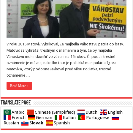
V roku 2015 Matovič vykrikoval, že majitelia Váhostavu patria do basy.
Matovič sa vyhrážal trestným oznámenim a tým, že by majitelia
Váhostavu mohli skončiť vo väzeni na 15 rokov. Či podali trestné
oznámenie je otázne, nakoľko toto je politická manipulácia Igora
Matoviča, ktorý podobne šaškoval pred vílou Počiatka, trestné
oznámenie …
Read More »
Translate page
Arabic
Chinese (Simplified)
Dutch
English
French
German
Italian
Portuguese
Slovak
Russian
Spanish