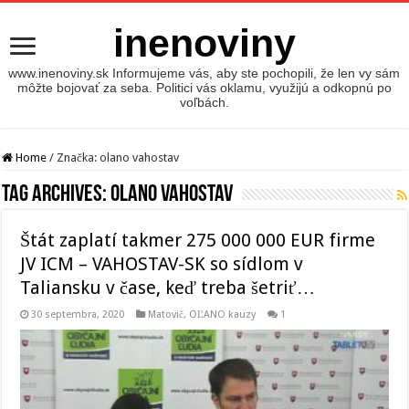
inenoviny
www.inenoviny.sk Informujeme vás, aby ste pochopili, že len vy sám
môžte bojovať za seba. Politici vás oklamu, využijú a odkopnú po
voľbách.
Home
/
Značka:
olano vahostav
Tag Archives:
olano vahostav
Štát zaplatí takmer 275 000 000 EUR firme
JV ICM – VAHOSTAV-SK so sídlom v
Taliansku v čase, keď treba šetriť…
30 septembra, 2020
Matovič, OĽANO kauzy
1