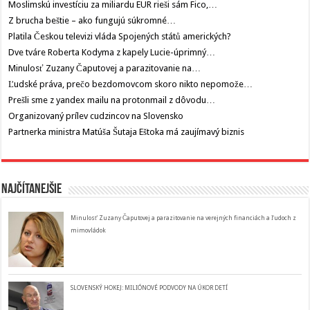
Moslimskú investíciu za miliardu EUR rieši sám Fico,…
Z brucha beštie – ako fungujú súkromné…
Platila Českou televizi vláda Spojených států amerických?
Dve tváre Roberta Kodyma z kapely Lucie-úprimný…
Minulosť Zuzany Čaputovej a parazitovanie na…
Ľudské práva, prečo bezdomovcom skoro nikto nepomože…
Prešli sme z yandex mailu na protonmail z dôvodu…
Organizovaný prílev cudzincov na Slovensko
Partnerka ministra Matúša Šutaja Eštoka má zaujímavý biznis
Najčítanejšie
Minulosť Zuzany Čaputovej a parazitovanie na verejných financiách a ľudoch z
mimovládok
SLOVENSKÝ HOKEJ: MILIÓNOVÉ PODVODY NA ÚKOR DETÍ