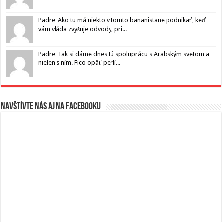
Padre: Ako tu má niekto v tomto bananistane podnikať, keď
vám vláda zvyšuje odvody, pri...
Padre: Tak si dáme dnes tú spoluprácu s Arabským svetom a
nielen s ním. Fico opäť perlí...
Navštívte nás aj na Facebooku