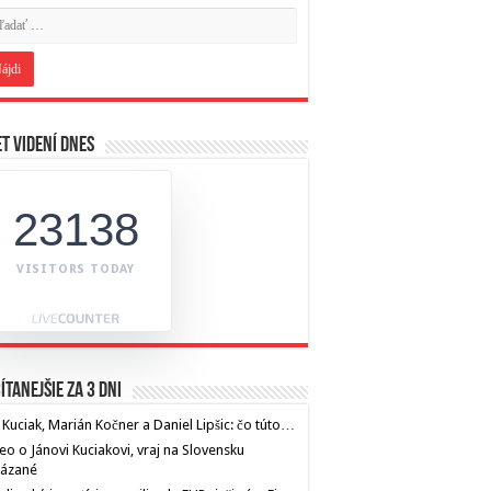
t videní dnes
23138
VISITORS TODAY
ítanejšie za 3 dni
 Kuciak, Marián Kočner a Daniel Lipšic: čo túto…
eo o Jánovi Kuciakovi, vraj na Slovensku
kázané