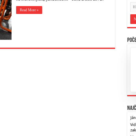
Read More »
Poče
Najč
Ján
Vid
za