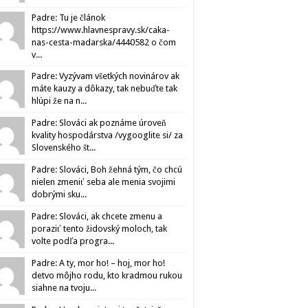
Padre: Tu je článok
https://www.hlavnespravy.sk/caka-
nas-cesta-madarska/4440582 o čom
v...
Padre: Vyzývam všetkých novinárov ak
máte kauzy a dôkazy, tak nebuďte tak
hlúpi že na n...
Padre: Slováci ak poznáme úroveň
kvality hospodárstva /vygooglite si/ za
Slovenského št...
Padre: Slováci, Boh žehná tým, čo chcú
nielen zmeniť seba ale menia svojimi
dobrými sku...
Padre: Slováci, ak chcete zmenu a
poraziť tento židovský moloch, tak
volte podľa progra...
Padre: A ty, mor ho! – hoj, mor ho!
detvo môjho rodu, kto kradmou rukou
siahne na tvoju...