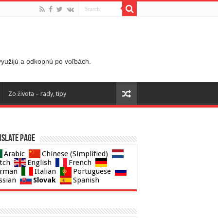
 využijú a odkopnú po voľbách.
Zo života – rady, tipy
slate page
Arabic
Chinese (Simplified)
tch
English
French
rman
Italian
Portuguese
Slovak
ssian
Spanish