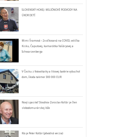
SLOVENSKÝ HOKEJ: MILIÓNOVÉ PODVODY NA
ÚKOR DETÍ
Mimi Šramová – 2x očkovaná na COVID, volička
Kisku, Čaputovej, kamarátka Vašáryovej a
Schwarzenberga
V Česku z fotovoltaiky a lítiovej batérie vybuchol
dom, škoda takmer 300 000 EUR
Nový spasiteľ Slovákov Zoroslav Kollár je člen
slobodomurárskej lóže
Kto je Peter Kotlár (pôvodná verzia)