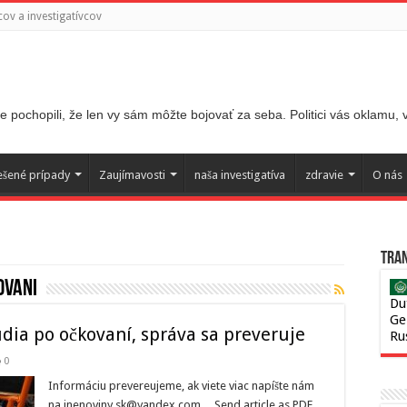
ov a investigatívcov
 pochopili, že len vy sám môžte bojovať za seba. Politici vás oklamu,
ešené prípady
Zaujímavosti
naša investigatíva
zdravie
O nás
Tran
ovani
Du
Ge
dia po očkovaní, správa sa preveruje
Ru
0
Informáciu prevereujeme, ak viete viac napíšte nám
na inenoviny.sk@yandex.com. Send article as PDF