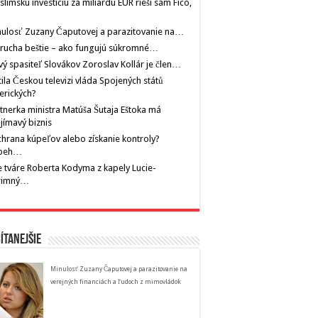
limskú investíciu za miliardu EUR rieši sám Fico,
ulosť Zuzany Čaputovej a parazitovanie na…
rucha beštie – ako fungujú súkromné…
ý spasiteľ Slovákov Zoroslav Kollár je člen…
tila Českou televizi vláda Spojených států
erických?
tnerka ministra Matúša Šutaja Eštoka má
jímavý biznis
hrana kúpeľov alebo získanie kontroly?
íbeh…
 tváre Roberta Kodyma z kapely Lucie-
rimný…
ítanejšie
Minulosť Zuzany Čaputovej a parazitovanie na
verejných financiách a ľudoch z mimovládok