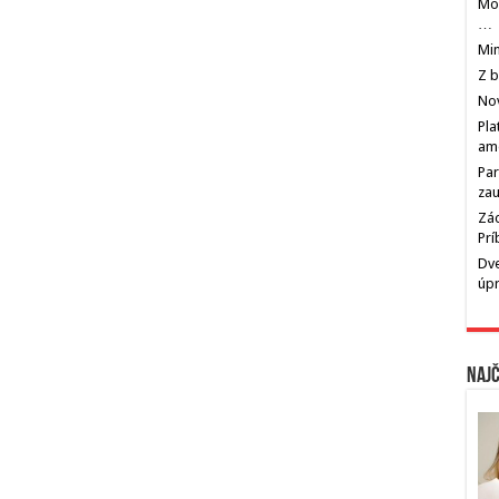
Mos
…
Min
Z b
Nov
Pla
am
Par
zau
Zác
Pr
Dve
úp
Najč