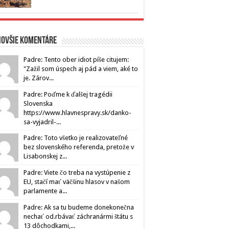
novšie komentáre
Padre: Tento ober idiot píše citujem:
"Zažil som úspech aj pád a viem, aké to
je. Zárov...
Padre: Poďme k ďalšej tragédii
Slovenska
https://www.hlavnespravy.sk/danko-
sa-vyjadril-...
Padre: Toto všetko je realizovateľné
bez slovenského referenda, pretože v
Lisabonskej z...
Padre: Viete čo treba na vystúpenie z
EU, stačí mať väčšinu hlasov v našom
parlamente a...
Padre: Ak sa tu budeme donekonečna
nechať od.rbávať záchranármi štátu s
13 dôchodkami,...