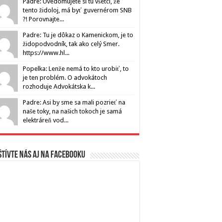
Padre: Uvedomujete si tu všetci, že
tento židoloj, má byť guvernérom SNB
?! Porovnajte...
Padre: Tu je dôkaz o Kamenickom, je to
židopodvodník, tak ako celý Smer.
https://www.hl...
Popelka: Lenže nemá to kto urobiť, to
je ten problém. O advokátoch
rozhoduje Advokátska k...
Padre: Asi by sme sa mali pozrieť na
naše toky, na našich tokoch je samá
elektráreň vod...
tívte nás aj na Facebooku