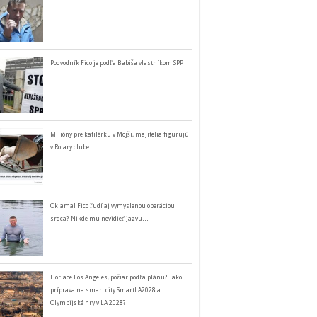
Podvodník Fico je podľa Babiša vlastníkom SPP
Milióny pre kafilérku v Mojši, majitelia figurujú
v Rotary clube
Oklamal Fico ľudí aj vymyslenou operáciou
srdca? Nikde mu nevidieť jazvu…
Horiace Los Angeles, požiar podľa plánu? ..ako
príprava na smart city SmartLA2028 a
Olympijské hry v LA 2028?