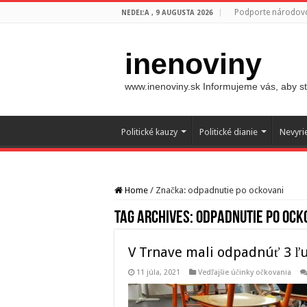
Podporte národovc
NEDEĽA , 9 AUGUSTA 2026
inenoviny
www.inenoviny.sk Informujeme vás, aby ste
Politické kauzy
Politické dianie
Nevyri
Home
/
Značka:
odpadnutie po ockovani
Tag Archives:
odpadnutie po ock
V Trnave mali odpadnúť 3 ľu
11 júla, 2021
Vedľajšie účinky očkovania