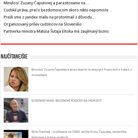
Minulosť Zuzany Čaputovej a parazitovanie na…
Ľudské práva, prečo bezdomovcom skoro nikto nepomože…
Prešli sme z yandex mailu na protonmail z dôvodu…
Organizovaný prílev cudzincov na Slovensko
Partnerka ministra Matúša Šutaja Eštoka má zaujímavý biznis
Najčítanejšie
Minulosť Zuzany Čaputovej a parazitovanie na verejných financiách a ľudoch z
mimovládok
SLOVENSKÝ HOKEJ: MILIÓNOVÉ PODVODY NA ÚKOR DETÍ
Mimi Šramová – 2x očkovaná na COVID, volička Kisku, Čaputovej, kamarátka
Vašáryovej a Schwarzenberga