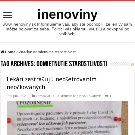
inenoviny
www.inenoviny.sk Informujeme vás, aby ste pochopili, že len vy sám
môžte bojovať za seba. Politici vás oklamu, využijú a odkopnú po
voľbách.
Home
/
Značka:
odmietnutie starostlivosti
Tag Archives:
odmietnutie starostlivosti
Lekári zastrašujú neošetrovaním
neočkovaných
9 júla, 2021
koronavírus - diskriminácia neočkovaných
1