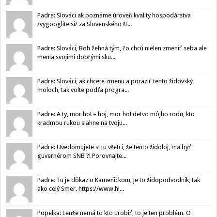
Padre: Slováci ak poznáme úroveň kvality hospodárstva
/vygooglite si/ za Slovenského št...
Padre: Slováci, Boh žehná tým, čo chcú nielen zmeniť seba ale
menia svojimi dobrými sku...
Padre: Slováci, ak chcete zmenu a poraziť tento židovský
moloch, tak volte podľa progra...
Padre: A ty, mor ho! – hoj, mor ho! detvo môjho rodu, kto
kradmou rukou siahne na tvoju...
Padre: Uvedomujete si tu všetci, že tento židoloj, má byť
guvernérom SNB ?! Porovnajte...
Padre: Tu je dôkaz o Kamenickom, je to židopodvodník, tak
ako celý Smer. https://www.hl...
Popelka: Lenže nemá to kto urobiť, to je ten problém. O