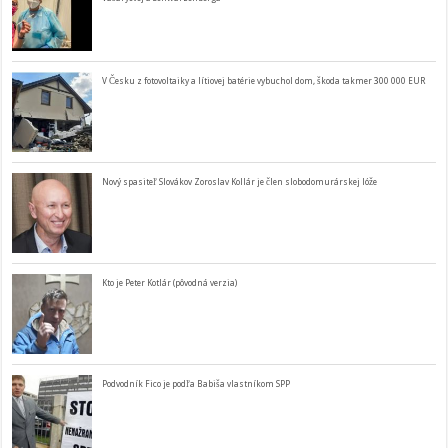
V Česku z fotovoltaiky a lítiovej batérie vybuchol dom, škoda takmer 300 000 EUR
Nový spasiteľ Slovákov Zoroslav Kollár je člen slobodomurárskej lóže
Kto je Peter Kotlár (pôvodná verzia)
Podvodník Fico je podľa Babiša vlastníkom SPP