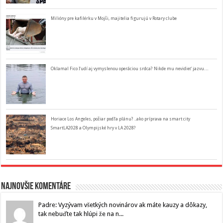
Milióny pre kafilérku v Mojši, majitelia figurujú v Rotary clube
Oklamal Fico ľudí aj vymyslenou operáciou srdca? Nikde mu nevidieť jazvu…
Horiace Los Angeles, požiar podľa plánu? ..ako príprava na smart city
SmartLA2028 a Olympijské hry v LA 2028?
Najnovšie komentáre
Padre: Vyzývam všetkých novinárov ak máte kauzy a dôkazy,
tak nebuďte tak hlúpi že na n...