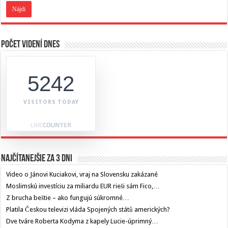
Počet videní dnes
5242
VISITORS TODAY
Najčítanejšie za 3 dni
Video o Jánovi Kuciakovi, vraj na Slovensku zakázané
Moslimskú investíciu za miliardu EUR rieši sám Fico,…
Z brucha beštie – ako fungujú súkromné…
Platila Českou televizi vláda Spojených států amerických?
Dve tváre Roberta Kodyma z kapely Lucie-úprimný…