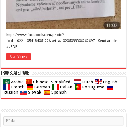
https://www.facebook.com/photo?
fbid=10221105418406122&set=a.10206099306262697 Send article
as PDF
Read More »
Translate page
Arabic
Chinese (Simplified)
Dutch
English
French
German
Italian
Portuguese
Slovak
Russian
Spanish