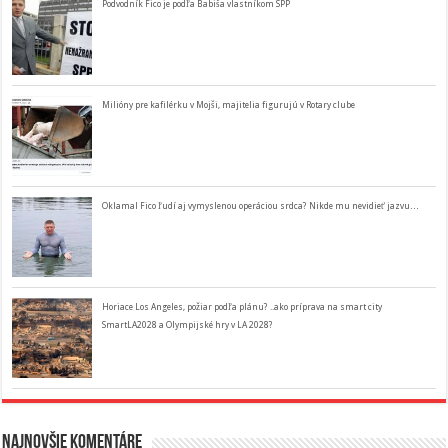
Podvodník Fico je podľa Babiša vlastníkom SPP
Milióny pre kafilérku v Mojši, majitelia figurujú v Rotary clube
Oklamal Fico ľudí aj vymyslenou operáciou srdca? Nikde mu nevidieť jazvu…
Horiace Los Angeles, požiar podľa plánu? ..ako príprava na smart city
SmartLA2028 a Olympijské hry v LA 2028?
Najnovšie komentáre