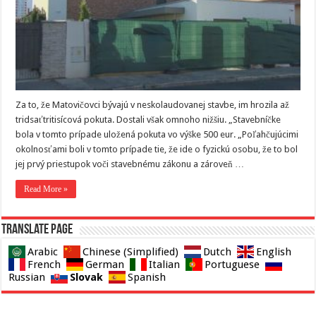
Za to, že Matovičovci bývajú v neskolaudovanej stavbe, im hrozila až
tridsaťtritisícová pokuta. Dostali však omnoho nižšiu. „Stavebníčke
bola v tomto prípade uložená pokuta vo výške 500 eur. „Poľahčujúcimi
okolnosťami boli v tomto prípade tie, že ide o fyzickú osobu, že to bol
jej prvý priestupok voči stavebnému zákonu a zároveň …
Read More »
Translate page
Arabic
Chinese (Simplified)
Dutch
English
French
German
Italian
Portuguese
Slovak
Russian
Spanish