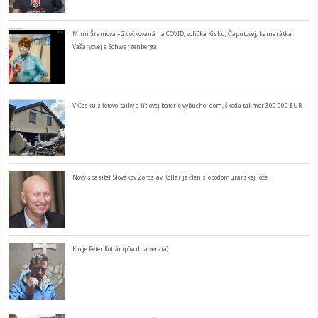
Mimi Šramová – 2x očkovaná na COVID, volička Kisku, Čaputovej, kamarátka
Vašáryovej a Schwarzenberga
V Česku z fotovoltaiky a lítiovej batérie vybuchol dom, škoda takmer 300 000 EUR
Nový spasiteľ Slovákov Zoroslav Kollár je člen slobodomurárskej lóže
Kto je Peter Kotlár (pôvodná verzia)