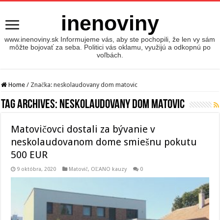
inenoviny
www.inenoviny.sk Informujeme vás, aby ste pochopili, že len vy sám
môžte bojovať za seba. Politici vás oklamu, využijú a odkopnú po
voľbách.
Home
/
Značka:
neskolaudovany dom matovic
Tag Archives:
neskolaudovany dom matovic
Matovičovci dostali za bývanie v
neskolaudovanom dome smiešnu pokutu
500 EUR
9 októbra, 2020
Matovič, OĽANO kauzy
0