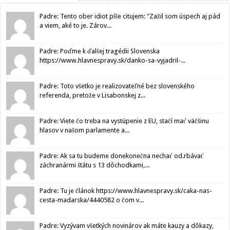
Padre: Tento ober idiot píše citujem: "Zažil som úspech aj pád
a viem, aké to je. Zárov...
Padre: Poďme k ďalšej tragédii Slovenska
https://www.hlavnespravy.sk/danko-sa-vyjadril-...
Padre: Toto všetko je realizovateľné bez slovenského
referenda, pretože v Lisabonskej z...
Padre: Viete čo treba na vystúpenie z EU, stačí mať väčšinu
hlasov v našom parlamente a...
Padre: Ak sa tu budeme donekonečna nechať od.rbávať
záchranármi štátu s 13 dôchodkami,...
Padre: Tu je článok https://www.hlavnespravy.sk/caka-nas-
cesta-madarska/4440582 o čom v...
Padre: Vyzývam všetkých novinárov ak máte kauzy a dôkazy,