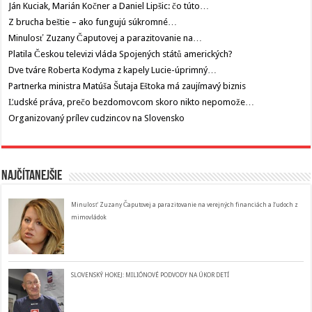
Ján Kuciak, Marián Kočner a Daniel Lipšic: čo túto…
Z brucha beštie – ako fungujú súkromné…
Minulosť Zuzany Čaputovej a parazitovanie na…
Platila Českou televizi vláda Spojených států amerických?
Dve tváre Roberta Kodyma z kapely Lucie-úprimný…
Partnerka ministra Matúša Šutaja Eštoka má zaujímavý biznis
Ľudské práva, prečo bezdomovcom skoro nikto nepomože…
Organizovaný prílev cudzincov na Slovensko
Najčítanejšie
Minulosť Zuzany Čaputovej a parazitovanie na verejných financiách a ľudoch z
mimovládok
SLOVENSKÝ HOKEJ: MILIÓNOVÉ PODVODY NA ÚKOR DETÍ