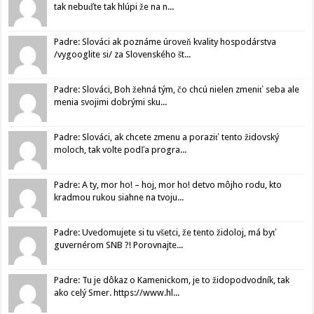
tak nebuďte tak hlúpi že na n...
Padre: Slováci ak poznáme úroveň kvality hospodárstva
/vygooglite si/ za Slovenského št...
Padre: Slováci, Boh žehná tým, čo chcú nielen zmeniť seba ale
menia svojimi dobrými sku...
Padre: Slováci, ak chcete zmenu a poraziť tento židovský
moloch, tak volte podľa progra...
Padre: A ty, mor ho! – hoj, mor ho! detvo môjho rodu, kto
kradmou rukou siahne na tvoju...
Padre: Uvedomujete si tu všetci, že tento židoloj, má byť
guvernérom SNB ?! Porovnajte...
Padre: Tu je dôkaz o Kamenickom, je to židopodvodník, tak
ako celý Smer. https://www.hl...