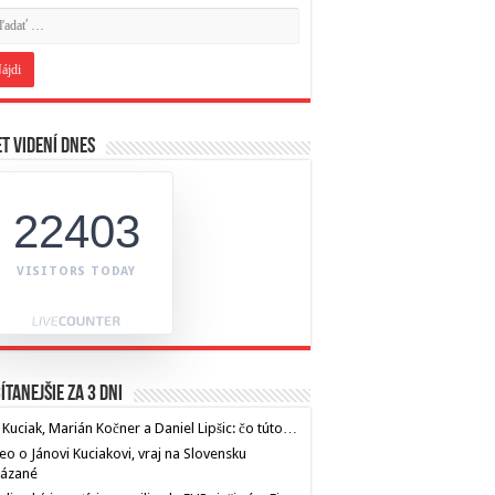
t videní dnes
22403
VISITORS TODAY
ítanejšie za 3 dni
 Kuciak, Marián Kočner a Daniel Lipšic: čo túto…
eo o Jánovi Kuciakovi, vraj na Slovensku
kázané