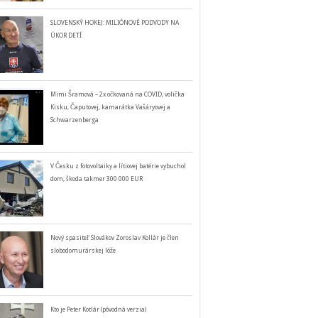
SLOVENSKÝ HOKEJ: MILIÓNOVÉ PODVODY NA
ÚKOR DETÍ
Mimi Šramová – 2x očkovaná na COVID, volička
Kisku, Čaputovej, kamarátka Vašáryovej a
Schwarzenberga
V Česku z fotovoltaiky a lítiovej batérie vybuchol
dom, škoda takmer 300 000 EUR
Nový spasiteľ Slovákov Zoroslav Kollár je člen
slobodomurárskej lóže
Kto je Peter Kotlár (pôvodná verzia)