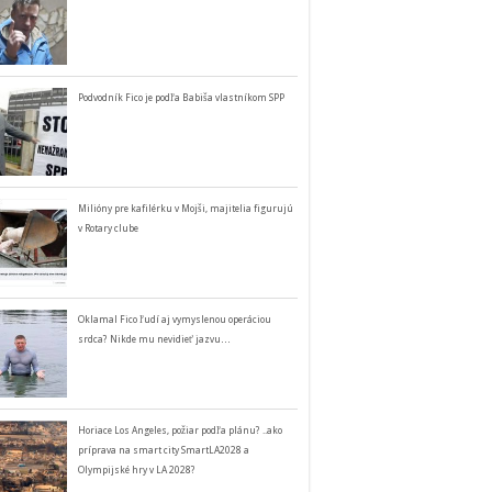
Podvodník Fico je podľa Babiša vlastníkom SPP
Milióny pre kafilérku v Mojši, majitelia figurujú
v Rotary clube
Oklamal Fico ľudí aj vymyslenou operáciou
srdca? Nikde mu nevidieť jazvu…
Horiace Los Angeles, požiar podľa plánu? ..ako
príprava na smart city SmartLA2028 a
Olympijské hry v LA 2028?