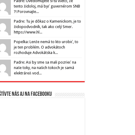
Padre: Uvedomujete si tu všetci, že
tento židoloj, má byť guvernérom SNB
?! Porovnajte...
Padre: Tu je dôkaz o Kamenickom, je to
židopodvodník, tak ako celý Smer.
https://www.hl...
Popelka: Lenže nemá to kto urobiť, to
je ten problém. O advokátoch
rozhoduje Advokátska k...
Padre: Asi by sme sa mali pozrieť na
naše toky, na našich tokoch je samá
elektráreň vod...
tívte nás aj na Facebooku