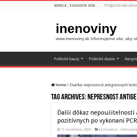
Podporte národovc
NEDEĽA , 9 AUGUSTA 2026
inenoviny
www.inenoviny.sk Informujeme vás, aby ste
Politické kauzy
Politické dianie
Nevyri
Home
/
Značka:
nepresnost antigenovych test
Tag Archives:
nepresnost antige
Ďalši dôkaz nepoužitelnosti
pozitívnych po vykonani PCR
11 novembra, 2020
koronavirus - testovani