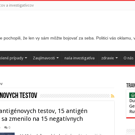
ov a investigatívcov
 pochopili, že len vy sám môžte bojovať za seba. Politici vás oklamu,
ešené prípady
Zaujímavosti
naša investigatíva
zdravie
O nás
ov
Tran
novych testov
Du
Ge
 antigénovych testov, 15 antigén
Ru
 sa zmenilo na 15 negatívnych
e
0