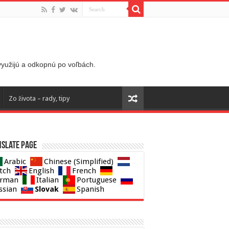
 využijú a odkopnú po voľbách.
Zo života – rady, tipy
slate page
Arabic
Chinese (Simplified)
tch
English
French
rman
Italian
Portuguese
Slovak
ssian
Spanish