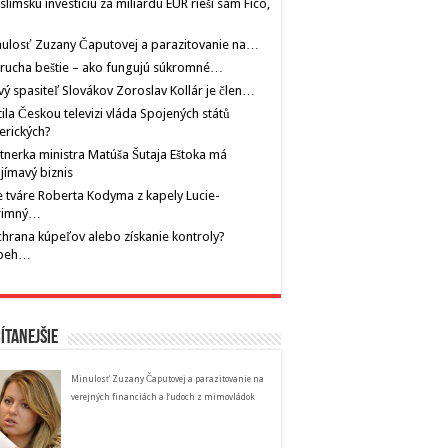
limskú investíciu za miliardu EUR rieši sám Fico,
ulosť Zuzany Čaputovej a parazitovanie na…
rucha beštie – ako fungujú súkromné…
ý spasiteľ Slovákov Zoroslav Kollár je člen…
tila Českou televizi vláda Spojených států
erických?
tnerka ministra Matúša Šutaja Eštoka má
jímavý biznis
 tváre Roberta Kodyma z kapely Lucie-
rimný…
hrana kúpeľov alebo získanie kontroly?
íbeh…
ítanejšie
Minulosť Zuzany Čaputovej a parazitovanie na
verejných financiách a ľudoch z mimovládok