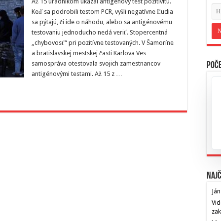
Až 15 úradníkom ukázal antigénový test pozitivitu.
Keď sa podrobili testom PCR, vyšli negatívne Ľudia
sa pýtajú, či ide o náhodu, alebo sa antigénovému
testovaniu jednoducho nedá veriť. Stopercentná
„chybovosť“ pri pozitívne testovaných. V Šamoríne
a bratislavskej mestskej časti Karlova Ves
samospráva otestovala svojich zamestnancov
Poče
antigénovými testami. Až 15 z …
Najč
Ján
Vid
za