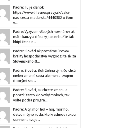
Padre: Tu je článok
https://www.hlavnespravy.sk/caka-
nas-cesta-madarska/4440582 o čom
v...
Padre: Vyzývam všetkých novinárov ak
máte kauzy a dôkazy, tak nebuďte tak
hlúpi že na n...
Padre: Slováci ak poznáme úroveň
kvality hospodárstva /vygooglite si/ za
Slovenského št...
Padre: Slováci, Boh žehná tým, čo chcú
nielen zmeniť seba ale menia svojimi
dobrými sku...
Padre: Slováci, ak chcete zmenu a
poraziť tento židovský moloch, tak
volte podľa progra...
Padre: A ty, mor ho! – hoj, mor ho!
detvo môjho rodu, kto kradmou rukou
siahne na tvoju...