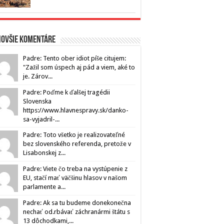
novšie komentáre
Padre: Tento ober idiot píše citujem:
"Zažil som úspech aj pád a viem, aké to
je. Zárov...
Padre: Poďme k ďalšej tragédii
Slovenska
https://www.hlavnespravy.sk/danko-
sa-vyjadril-...
Padre: Toto všetko je realizovateľné
bez slovenského referenda, pretože v
Lisabonskej z...
Padre: Viete čo treba na vystúpenie z
EU, stačí mať väčšinu hlasov v našom
parlamente a...
Padre: Ak sa tu budeme donekonečna
nechať od.rbávať záchranármi štátu s
13 dôchodkami,...