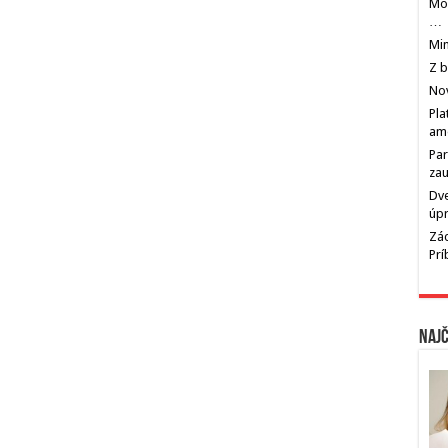
Mos
…
Min
Z b
Nov
Pla
am
Par
zau
Dve
úp
Zác
Pr
Najč