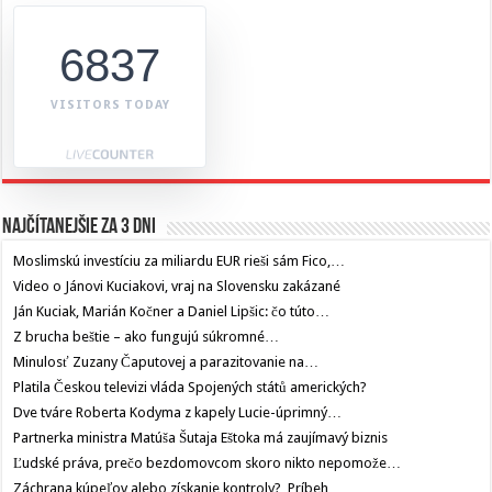
6837
VISITORS TODAY
Najčítanejšie za 3 dni
Moslimskú investíciu za miliardu EUR rieši sám Fico,…
Video o Jánovi Kuciakovi, vraj na Slovensku zakázané
Ján Kuciak, Marián Kočner a Daniel Lipšic: čo túto…
Z brucha beštie – ako fungujú súkromné…
Minulosť Zuzany Čaputovej a parazitovanie na…
Platila Českou televizi vláda Spojených států amerických?
Dve tváre Roberta Kodyma z kapely Lucie-úprimný…
Partnerka ministra Matúša Šutaja Eštoka má zaujímavý biznis
Ľudské práva, prečo bezdomovcom skoro nikto nepomože…
Záchrana kúpeľov alebo získanie kontroly? Príbeh…