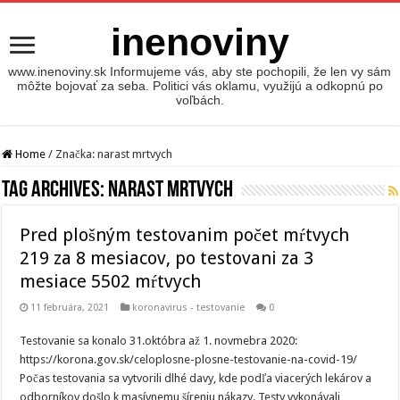
inenoviny
www.inenoviny.sk Informujeme vás, aby ste pochopili, že len vy sám
môžte bojovať za seba. Politici vás oklamu, využijú a odkopnú po
voľbách.
Home
/
Značka:
narast mrtvych
Tag Archives:
narast mrtvych
Pred plošným testovanim počet mŕtvych
219 za 8 mesiacov, po testovani za 3
mesiace 5502 mŕtvych
11 februára, 2021
koronavirus - testovanie
0
Testovanie sa konalo 31.októbra až 1. novmebra 2020:
https://korona.gov.sk/celoplosne-plosne-testovanie-na-covid-19/
Počas testovania sa vytvorili dlhé davy, kde podľa viacerých lekárov a
odborníkov došlo k masívnemu šíreniu nákazy. Testy vykonávali