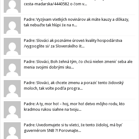
cesta-madarska/4440582 o čom v...
Padre: Vyzývam všetkých novinárov ak máte kauzy a dôkazy,
tak nebuďte tak hlúpi že na n...
Padre: Slováci ak poznáme úroveň kvality hospodárstva
/vygooglite si/ za Slovenského št...
Padre: Slováci, Boh žehná tým, čo chcú nielen zmeniť seba ale
menia svojimi dobrými sku...
Padre: Slováci, ak chcete zmenu a poraziť tento židovský
moloch, tak volte podľa progra...
Padre: A ty, mor ho! – hoj, mor ho! detvo môjho rodu, kto
kradmou rukou siahne na tvoju...
Padre: Uvedomujete si tu všetci, že tento židoloj, má byť
guvernérom SNB ?! Porovnajte...