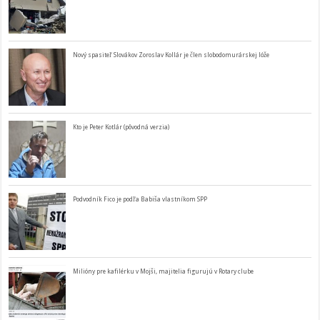
Nový spasiteľ Slovákov Zoroslav Kollár je člen slobodomurárskej lóže
Kto je Peter Kotlár (pôvodná verzia)
Podvodník Fico je podľa Babiša vlastníkom SPP
Milióny pre kafilérku v Mojši, majitelia figurujú v Rotary clube