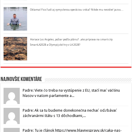
Oklamal Fico ľudí aj vymyslenou operáciou srdca? Nikde mu nevidieť jazvu…
Horiace Los Angeles, požiar podľa plánu? ..ako príprava na smart city
SmartLA2028 a Olympijské hry v LA 2028?
Najnovšie komentáre
Padre: Viete čo treba na vystúpenie z EU, stačí mať väčšinu
hlasov v našom parlamente a...
Padre: Ak sa tu budeme donekonečna nechať od.rbávať
záchranármi štátu s 13 dôchodkami,...
Padre: Tu je článok https://www.hlavnespravy.sk/caka-nas-