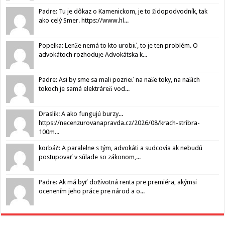
Padre: Tu je dôkaz o Kamenickom, je to židopodvodník, tak
ako celý Smer. https://www.hl...
Popelka: Lenže nemá to kto urobiť, to je ten problém. O
advokátoch rozhoduje Advokátska k...
Padre: Asi by sme sa mali pozrieť na naše toky, na našich
tokoch je samá elektráreň vod...
Draslik: A ako fungujú burzy...
https://necenzurovanapravda.cz/2026/08/krach-stribra-
100m...
korbáč: A paralelne s tým, advokáti a sudcovia ak nebudú
postupovať v súlade so zákonom,...
Padre: Ak má byť doživotná renta pre premiéra, akýmsi
ocenením jeho práce pre národ a o...