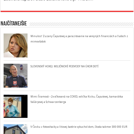
Najčítanejšie
Minulosť Zuzany Čaputovej a parazitovanie na verejných financiách a ľudoch z
mimovládok
SLOVENSKÝ HOKEJ: MILIÓNOVÉ PODVODY NA ÚKOR DETÍ
Mimi Šramová – 2x očkovaná na COVID, volička Kisku, Čaputovej, kamarátka
Vašáryovej a Schwarzenberga
V Česku z fotovoltaiky a lítiovej batérie vybuchol dom, škoda takmer 300 000 EUR