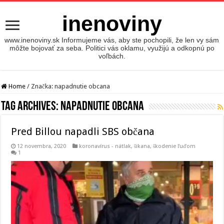
inenoviny
www.inenoviny.sk Informujeme vás, aby ste pochopili, že len vy sám
môžte bojovať za seba. Politici vás oklamu, využijú a odkopnú po
voľbách.
Home
/
Značka:
napadnutie obcana
Tag Archives:
napadnutie obcana
Pred Billou napadli SBS občana
12 novembra, 2020
koronavírus - nátlak, šikana, škodenie ľuďom
1