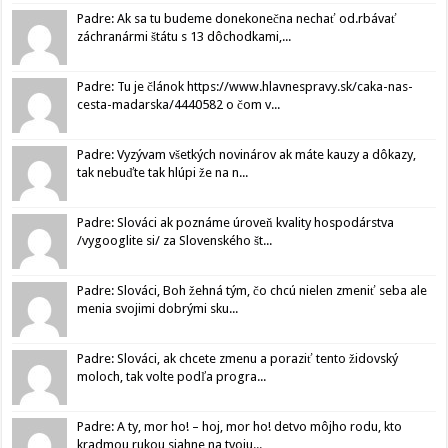
Padre: Ak sa tu budeme donekonečna nechať od.rbávať
záchranármi štátu s 13 dôchodkami,...
Padre: Tu je článok https://www.hlavnespravy.sk/caka-nas-
cesta-madarska/4440582 o čom v...
Padre: Vyzývam všetkých novinárov ak máte kauzy a dôkazy,
tak nebuďte tak hlúpi že na n...
Padre: Slováci ak poznáme úroveň kvality hospodárstva
/vygooglite si/ za Slovenského št...
Padre: Slováci, Boh žehná tým, čo chcú nielen zmeniť seba ale
menia svojimi dobrými sku...
Padre: Slováci, ak chcete zmenu a poraziť tento židovský
moloch, tak volte podľa progra...
Padre: A ty, mor ho! – hoj, mor ho! detvo môjho rodu, kto
kradmou rukou siahne na tvoju...