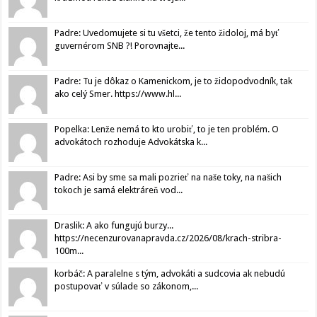
Padre: Uvedomujete si tu všetci, že tento židoloj, má byť
guvernérom SNB ?! Porovnajte...
Padre: Tu je dôkaz o Kamenickom, je to židopodvodník, tak
ako celý Smer. https://www.hl...
Popelka: Lenže nemá to kto urobiť, to je ten problém. O
advokátoch rozhoduje Advokátska k...
Padre: Asi by sme sa mali pozrieť na naše toky, na našich
tokoch je samá elektráreň vod...
Draslik: A ako fungujú burzy...
https://necenzurovanapravda.cz/2026/08/krach-stribra-
100m...
korbáč: A paralelne s tým, advokáti a sudcovia ak nebudú
postupovať v súlade so zákonom,...