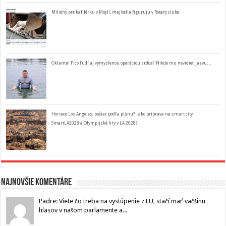
Milióny pre kafilérku v Mojši, majitelia figurujú v Rotary clube
Oklamal Fico ľudí aj vymyslenou operáciou srdca? Nikde mu nevidieť jazvu…
Horiace Los Angeles, požiar podľa plánu? ..ako príprava na smart city
SmartLA2028 a Olympijské hry v LA 2028?
Najnovšie komentáre
Padre: Viete čo treba na vystúpenie z EU, stačí mať väčšinu
hlasov v našom parlamente a...