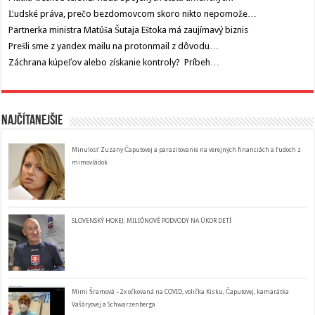
Ľudské práva, prečo bezdomovcom skoro nikto nepomože…
Partnerka ministra Matúša Šutaja Eštoka má zaujímavý biznis
Prešli sme z yandex mailu na protonmail z dôvodu…
Záchrana kúpeľov alebo získanie kontroly? Príbeh…
Najčítanejšie
Minulosť Zuzany Čaputovej a parazitovanie na verejných financiách a ľudoch z
mimovládok
SLOVENSKÝ HOKEJ: MILIÓNOVÉ PODVODY NA ÚKOR DETÍ
Mimi Šramová – 2x očkovaná na COVID, volička Kisku, Čaputovej, kamarátka
Vašáryovej a Schwarzenberga