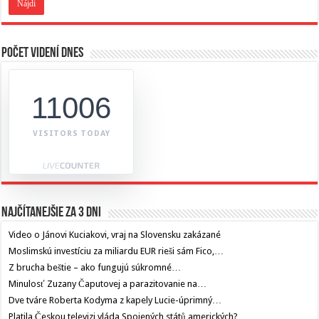
Počet videní dnes
11006
VISITORS TODAY
Najčítanejšie za 3 dni
Video o Jánovi Kuciakovi, vraj na Slovensku zakázané
Moslimskú investíciu za miliardu EUR rieši sám Fico,…
Z brucha beštie – ako fungujú súkromné…
Minulosť Zuzany Čaputovej a parazitovanie na…
Dve tváre Roberta Kodyma z kapely Lucie-úprimný…
Platila Českou televizi vláda Spojených států amerických?