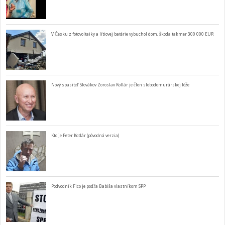
V Česku z fotovoltaiky a lítiovej batérie vybuchol dom, škoda takmer 300 000 EUR
Nový spasiteľ Slovákov Zoroslav Kollár je člen slobodomurárskej lóže
Kto je Peter Kotlár (pôvodná verzia)
Podvodník Fico je podľa Babiša vlastníkom SPP