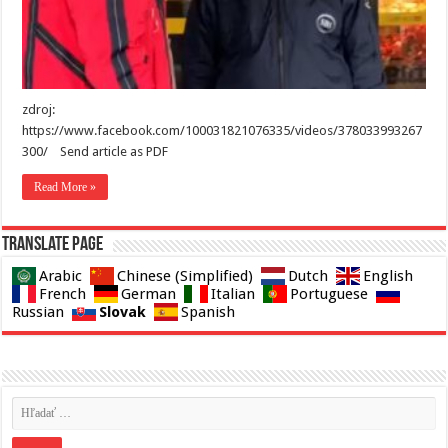
zdroj:
https://www.facebook.com/100031821076335/videos/378033993267
300/ Send article as PDF
Read More »
Translate page
Arabic
Chinese (Simplified)
Dutch
English
French
German
Italian
Portuguese
Slovak
Russian
Spanish