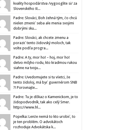
kvality hospodárstva /vygooglite si/ za
Slovenského št...
Padre: Slováci, Boh žehná tým, čo chcú
nielen zmeniť seba ale menia svojimi
dobrými sku...
Padre: Slováci, ak chcete zmenu a
poraziť tento židovský moloch, tak
volte podľa progra...
Padre: A ty, mor ho! – hoj, mor ho!
detvo môjho rodu, kto kradmou rukou
siahne na tvoju...
Padre: Uvedomujete si tu všetci, že
tento židoloj, má byť guvernérom SNB
?! Porovnajte...
Padre: Tu je dôkaz o Kamenickom, je to
židopodvodník, tak ako celý Smer.
https://www.hl...
Popelka: Lenže nemá to kto urobiť, to
je ten problém. O advokátoch
rozhoduje Advokátska k...