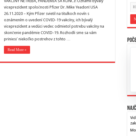
VAKCÍNY NETREBA, PANDÉMIA SA KONČÍ! Oznámil bývalý
viceprezident spoločnosti Pfizer Dr. Mike Yeadon! USA
26.11.2020 – Kým Pfizer svietil na titulkoch novín s
oznámením o uvedení COVID-19 vakcíny, ich bývalý
viceprezident a vedúci vedec odmietol potrebu vakcíny na
skončenie pandémie COVID-19. Rozhodli sme sa vám
priniesť niekoľko postrehov z tohto …
Poče
Read More »
Najč
Vid
za
Mos
…