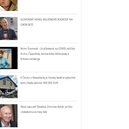
SLOVENSKÝ HOKEJ: MILIÓNOVÉ PODVODY NA
ÚKOR DETÍ
Mimi Šramová – 2x očkovaná na COVID, volička
Kisku, Čaputovej, kamarátka Vašáryovej a
Schwarzenberga
V Česku z fotovoltaiky a lítiovej batérie vybuchol
dom, škoda takmer 300 000 EUR
Nový spasiteľ Slovákov Zoroslav Kollár je člen
slobodomurárskej lóže