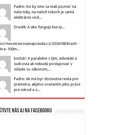
Padre: Asi by sme sa mali pozrieť na
naše toky, na našich tokoch je samá
elektráreň vod...
Draslik: A ako fungujú burzy...
ps://necenzurovanapravda.cz/2026/08/krach-
ibra-100m...
korbáč: A paralelne s tým, advokáti a
sudcovia ak nebudú postupovať v
súlade so zákonom,...
Padre: Ak má byť doživotná renta pre
premiéra, akýmsi ocenením jeho práce
pre národ a o...
tívte nás aj na Facebooku