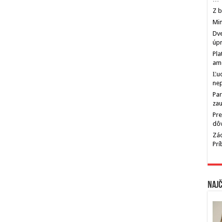
Z b
Min
Dve
úp
Pla
am
Ľu
ne
Par
zau
Pre
dô
Zác
Pr
Najč