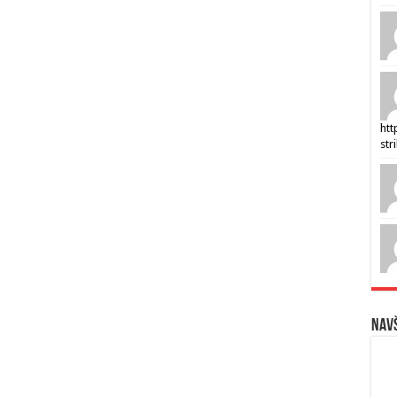
htt
str
Navš