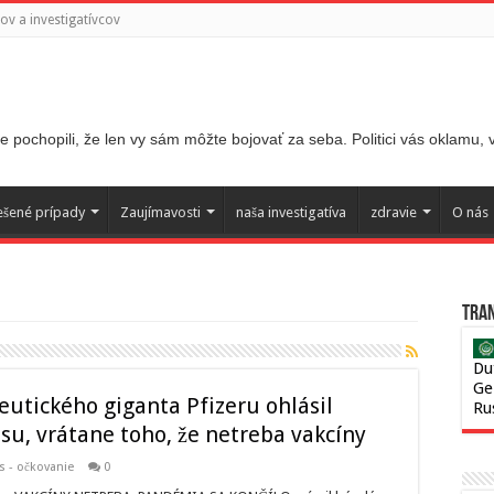
v a investigatívcov
 pochopili, že len vy sám môžte bojovať za seba. Politici vás oklamu,
ešené prípady
Zaujímavosti
naša investigatíva
zdravie
O nás
Tran
Du
Ge
eutického giganta Pfizeru ohlásil
Ru
u, vrátane toho, že netreba vakcíny
s - očkovanie
0