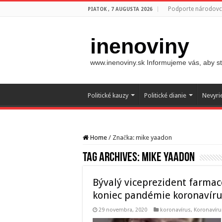
Podporte národovco
PIATOK , 7 AUGUSTA 2026
inenoviny
www.inenoviny.sk Informujeme vás, aby ste
Politické kauzy
Politické dianie
Nevyri
Home
/
Značka:
mike yaadon
Tag Archives:
mike yaadon
Bývalý viceprezident farmac
koniec pandémie koronavírus
29 novembra, 2020
koronavírus
,
Koronavíru