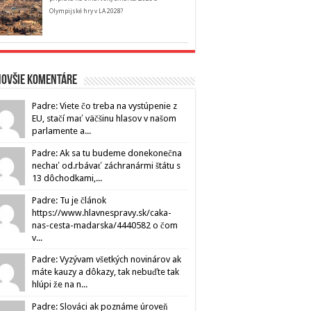
Olympijské hry v LA 2028?
novšie komentáre
Padre: Viete čo treba na vystúpenie z
EU, stačí mať väčšinu hlasov v našom
parlamente a...
Padre: Ak sa tu budeme donekonečna
nechať od.rbávať záchranármi štátu s
13 dôchodkami,...
Padre: Tu je článok
https://www.hlavnespravy.sk/caka-
nas-cesta-madarska/4440582 o čom
v...
Padre: Vyzývam všetkých novinárov ak
máte kauzy a dôkazy, tak nebuďte tak
hlúpi že na n...
Padre: Slováci ak poznáme úroveň