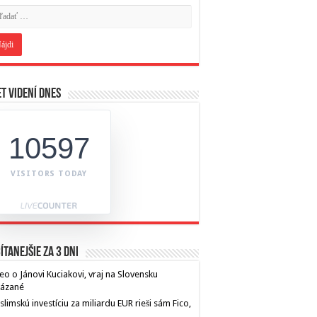
t videní dnes
10597
VISITORS TODAY
ítanejšie za 3 dni
eo o Jánovi Kuciakovi, vraj na Slovensku
kázané
limskú investíciu za miliardu EUR rieši sám Fico,