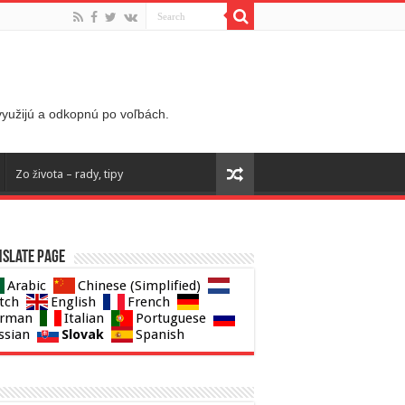
 využijú a odkopnú po voľbách.
Zo života – rady, tipy
slate page
Arabic
Chinese (Simplified)
tch
English
French
rman
Italian
Portuguese
Slovak
ssian
Spanish