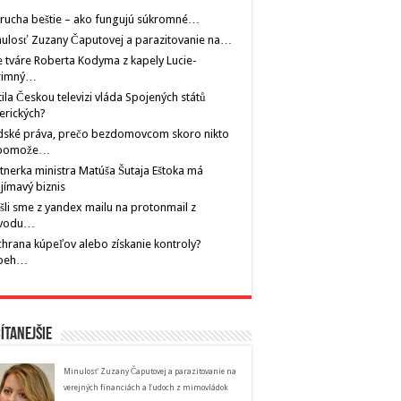
rucha beštie – ako fungujú súkromné…
ulosť Zuzany Čaputovej a parazitovanie na…
 tváre Roberta Kodyma z kapely Lucie-
rimný…
tila Českou televizi vláda Spojených států
erických?
dské práva, prečo bezdomovcom skoro nikto
pomože…
tnerka ministra Matúša Šutaja Eštoka má
jímavý biznis
šli sme z yandex mailu na protonmail z
vodu…
hrana kúpeľov alebo získanie kontroly?
íbeh…
ítanejšie
Minulosť Zuzany Čaputovej a parazitovanie na
verejných financiách a ľudoch z mimovládok