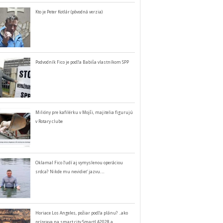
Kto je Peter Kotlár (pôvodná verzia)
Podvodník Fico je podľa Babiša vlastníkom SPP
Milióny pre kafilérku v Mojši, majitelia figurujú
v Rotary clube
Oklamal Fico ľudí aj vymyslenou operáciou
srdca? Nikde mu nevidieť jazvu…
Horiace Los Angeles, požiar podľa plánu? ..ako
príprava na smart city SmartLA2028 a