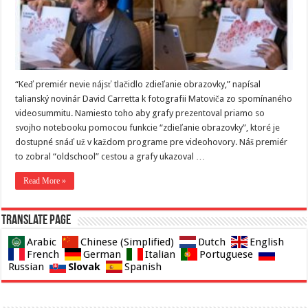
“Keď premiér nevie nájsť tlačidlo zdieľanie obrazovky,” napísal
talianský novinár David Carretta k fotografii Matoviča zo spomínaného
videosummitu. Namiesto toho aby grafy prezentoval priamo so
svojho notebooku pomocou funkcie “zdieľanie obrazovky”, ktoré je
dostupné snáď už v každom programe pre videohovory. Náš premiér
to zobral “oldschool” cestou a grafy ukazoval …
Read More »
Translate page
Arabic
Chinese (Simplified)
Dutch
English
French
German
Italian
Portuguese
Slovak
Russian
Spanish