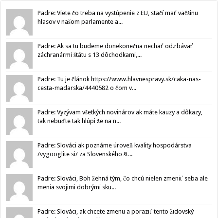
Padre: Viete čo treba na vystúpenie z EU, stačí mať väčšinu
hlasov v našom parlamente a...
Padre: Ak sa tu budeme donekonečna nechať od.rbávať
záchranármi štátu s 13 dôchodkami,...
Padre: Tu je článok https://www.hlavnespravy.sk/caka-nas-
cesta-madarska/4440582 o čom v...
Padre: Vyzývam všetkých novinárov ak máte kauzy a dôkazy,
tak nebuďte tak hlúpi že na n...
Padre: Slováci ak poznáme úroveň kvality hospodárstva
/vygooglite si/ za Slovenského št...
Padre: Slováci, Boh žehná tým, čo chcú nielen zmeniť seba ale
menia svojimi dobrými sku...
Padre: Slováci, ak chcete zmenu a poraziť tento židovský