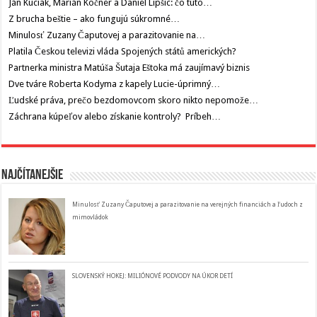
Ján Kuciak, Marián Kočner a Daniel Lipšic: čo túto…
Z brucha beštie – ako fungujú súkromné…
Minulosť Zuzany Čaputovej a parazitovanie na…
Platila Českou televizi vláda Spojených států amerických?
Partnerka ministra Matúša Šutaja Eštoka má zaujímavý biznis
Dve tváre Roberta Kodyma z kapely Lucie-úprimný…
Ľudské práva, prečo bezdomovcom skoro nikto nepomože…
Záchrana kúpeľov alebo získanie kontroly? Príbeh…
Najčítanejšie
Minulosť Zuzany Čaputovej a parazitovanie na verejných financiách a ľudoch z
mimovládok
SLOVENSKÝ HOKEJ: MILIÓNOVÉ PODVODY NA ÚKOR DETÍ