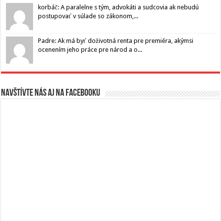
korbáč: A paralelne s tým, advokáti a sudcovia ak nebudú
postupovať v súlade so zákonom,...
Padre: Ak má byť doživotná renta pre premiéra, akýmsi
ocenením jeho práce pre národ a o...
Navštívte nás aj na Facebooku