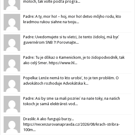
moloch, tak volte podľa progra...
Padre: A ty, mor ho! – hoj, mor ho! detvo môjho rodu, kto
kradmou rukou siahne na tvoju...
Padre: Uvedomujete si tu všetci, že tento židoloj, má byť
guvernérom SNB ?! Porovnajte...
Padre: Tu je dôkaz o Kamenickom, je to židopodvodník, tak
ako celý Smer. https://www.hl...
Popelka: Lenže nemá to kto urobiť, to je ten problém. O
advokátoch rozhoduje Advokátska k...
Padre: Asi by sme sa mali pozrieť na naše toky, na našich
tokoch je samá elektráreň vod...
Draslik: A ako fungujú burzy...
https://necenzurovanapravda.cz/2026/08/krach-stribra-
100m...