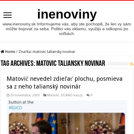
inenoviny
www.inenoviny.sk Informujeme vás, aby ste pochopili, že len vy sám
môžte bojovať za seba. Politici vás oklamu, využijú a odkopnú po
voľbách.
Home
/
Značka:
matovic taliansky novinar
Tag Archives:
matovic taliansky novinar
Matovič nevedel zdieľať plochu, posmieva
sa z neho talianský novinár
20 novembra, 2020
Matovič, OĽANO kauzy
0