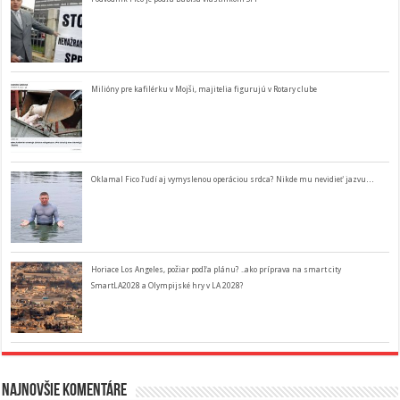
Milióny pre kafilérku v Mojši, majitelia figurujú v Rotary clube
Oklamal Fico ľudí aj vymyslenou operáciou srdca? Nikde mu nevidieť jazvu…
Horiace Los Angeles, požiar podľa plánu? ..ako príprava na smart city
SmartLA2028 a Olympijské hry v LA 2028?
Najnovšie komentáre