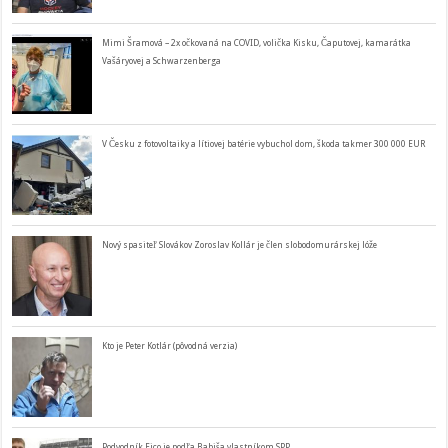
Mimi Šramová – 2x očkovaná na COVID, volička Kisku, Čaputovej, kamarátka
Vašáryovej a Schwarzenberga
V Česku z fotovoltaiky a lítiovej batérie vybuchol dom, škoda takmer 300 000 EUR
Nový spasiteľ Slovákov Zoroslav Kollár je člen slobodomurárskej lóže
Kto je Peter Kotlár (pôvodná verzia)
Podvodník Fico je podľa Babiša vlastníkom SPP