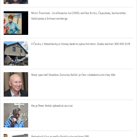
Mimi Šramová – 2x očkovaná na COVID, volička Kisku, Čaputovej, kamarátka
Vašáryovej a Schwarzenberga
V Česku z fotovoltaiky a lítiovej batérie vybuchol dom, škoda takmer 300 000 EUR
Nový spasiteľ Slovákov Zoroslav Kollár je člen slobodomurárskej lóže
Kto je Peter Kotlár (pôvodná verzia)
Podvodník Fico je podľa Babiša vlastníkom SPP