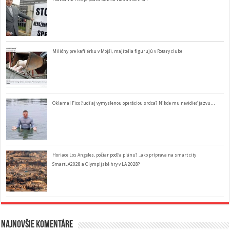
Milióny pre kafilérku v Mojši, majitelia figurujú v Rotary clube
Oklamal Fico ľudí aj vymyslenou operáciou srdca? Nikde mu nevidieť jazvu…
Horiace Los Angeles, požiar podľa plánu? ..ako príprava na smart city
SmartLA2028 a Olympijské hry v LA 2028?
Najnovšie komentáre