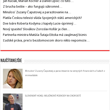
Ján Kuciak, Marián Kočner a Daniel Lipšic: čo túto…
Z brucha beštie – ako fungujú súkromné…
Minulosť Zuzany Čaputovej a parazitovanie na…
Platila Českou televizi vláda Spojených států amerických?
Dve tváre Roberta Kodyma z kapely Lucie-úprimný…
Nový spasiteľ Slovákov Zoroslav Kollár je člen…
Partnerka ministra Matúša Šutaja Eštoka má zaujímavý biznis
Ľudské práva, prečo bezdomovcom skoro nikto nepomože…
Najčítanejšie
Minulosť Zuzany Čaputovej a parazitovanie na verejných financiách a ľudoch z
mimovládok
SLOVENSKÝ HOKEJ: MILIÓNOVÉ PODVODY NA ÚKOR DETÍ