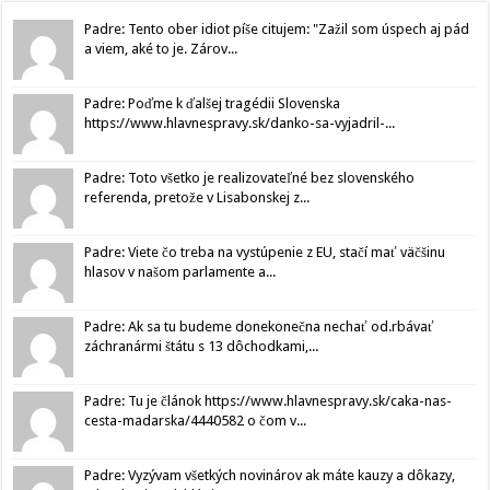
Padre: Tento ober idiot píše citujem: "Zažil som úspech aj pád
a viem, aké to je. Zárov...
Padre: Poďme k ďalšej tragédii Slovenska
https://www.hlavnespravy.sk/danko-sa-vyjadril-...
Padre: Toto všetko je realizovateľné bez slovenského
referenda, pretože v Lisabonskej z...
Padre: Viete čo treba na vystúpenie z EU, stačí mať väčšinu
hlasov v našom parlamente a...
Padre: Ak sa tu budeme donekonečna nechať od.rbávať
záchranármi štátu s 13 dôchodkami,...
Padre: Tu je článok https://www.hlavnespravy.sk/caka-nas-
cesta-madarska/4440582 o čom v...
Padre: Vyzývam všetkých novinárov ak máte kauzy a dôkazy,