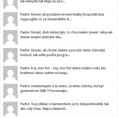
tak nebuďte tak hlúpi že na n...
Padre: Slováci ak poznáme úroveň kvality hospodárstva
/vygooglite si/ za Slovenského št...
Padre: Slováci, Boh žehná tým, čo chcú nielen zmeniť seba ale
menia svojimi dobrými sku...
Padre: Slováci, ak chcete zmenu a poraziť tento židovský
moloch, tak volte podľa progra...
Padre: A ty, mor ho! – hoj, mor ho! detvo môjho rodu, kto
kradmou rukou siahne na tvoju...
Padre: Uvedomujete si tu všetci, že tento židoloj, má byť
guvernérom SNB ?! Porovnajte...
Padre: Tu je dôkaz o Kamenickom, je to židopodvodník, tak
ako celý Smer. https://www.hl...