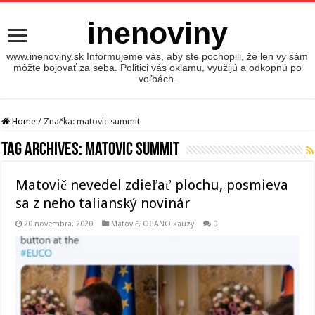
inenoviny
www.inenoviny.sk Informujeme vás, aby ste pochopili, že len vy sám
môžte bojovať za seba. Politici vás oklamu, využijú a odkopnú po
voľbách.
Home
/
Značka:
matovic summit
Tag Archives:
matovic summit
Matovič nevedel zdieľať plochu, posmieva
sa z neho talianský novinár
20 novembra, 2020
Matovič, OĽANO kauzy
0