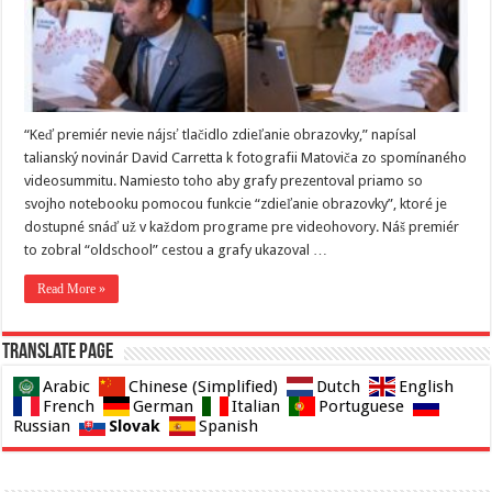
“Keď premiér nevie nájsť tlačidlo zdieľanie obrazovky,” napísal
talianský novinár David Carretta k fotografii Matoviča zo spomínaného
videosummitu. Namiesto toho aby grafy prezentoval priamo so
svojho notebooku pomocou funkcie “zdieľanie obrazovky”, ktoré je
dostupné snáď už v každom programe pre videohovory. Náš premiér
to zobral “oldschool” cestou a grafy ukazoval …
Read More »
Translate page
Arabic
Chinese (Simplified)
Dutch
English
French
German
Italian
Portuguese
Slovak
Russian
Spanish