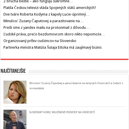
Z brucha beštie – ako fungujú súkromné…
Platila Českou televizi vláda Spojených států amerických?
Dve tváre Roberta Kodyma z kapely Lucie-úprimný…
Minulosť Zuzany Čaputovej a parazitovanie na…
Prešli sme z yandex mailu na protonmail z dôvodu…
Ľudské práva, prečo bezdomovcom skoro nikto nepomože…
Organizovaný prílev cudzincov na Slovensko
Partnerka ministra Matúša Šutaja Eštoka má zaujímavý biznis
Najčítanejšie
Minulosť Zuzany Čaputovej a parazitovanie na verejných financiách a ľudoch z
mimovládok
SLOVENSKÝ HOKEJ: MILIÓNOVÉ PODVODY NA ÚKOR DETÍ