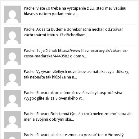
Padre: Viete čo treba na vystúpenie z EU, stačí mať väčšinu
hlasov v našom parlamente a...
Padre: Ak sa tu budeme donekonečna nechať od.rbávať
záchranármi štátu s 13 dôchodkami,...
Padre: Tu je článok https://www.hlavnespravy.sk/caka-nas-
cesta-madarska/4440582 o čom v...
Padre: Vyzývam všetkých novinárov ak máte kauzy a dôkazy,
tak nebuďte tak hlúpi že na n...
Padre: Slováci ak poznáme úroveň kvality hospodárstva
/vygooglite si/ za Slovenského št...
Padre: Slováci, Boh žehná tým, čo chcú nielen zmeniť seba ale
menia svojimi dobrými sku...
Padre: Slováci, ak chcete zmenu a poraziť tento židovský