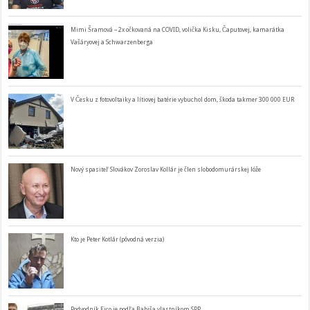
Mimi Šramová – 2x očkovaná na COVID, volička Kisku, Čaputovej, kamarátka
Vašáryovej a Schwarzenberga
V Česku z fotovoltaiky a lítiovej batérie vybuchol dom, škoda takmer 300 000 EUR
Nový spasiteľ Slovákov Zoroslav Kollár je člen slobodomurárskej lóže
Kto je Peter Kotlár (pôvodná verzia)
Podvodník Fico je podľa Babiša vlastníkom SPP