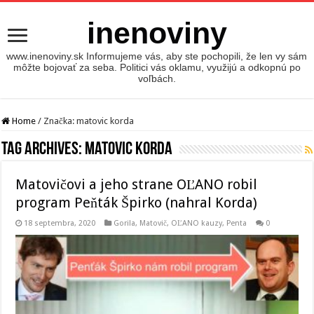
inenoviny
www.inenoviny.sk Informujeme vás, aby ste pochopili, že len vy sám
môžte bojovať za seba. Politici vás oklamu, využijú a odkopnú po
voľbách.
Home
/
Značka:
matovic korda
Tag Archives:
matovic korda
Matovičovi a jeho strane OĽANO robil
program Peňták Špirko (nahral Korda)
18 septembra, 2020
Gorila
,
Matovič, OĽANO kauzy
,
Penta
0