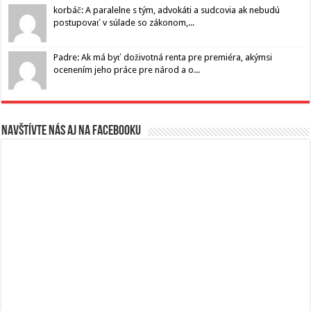
korbáč: A paralelne s tým, advokáti a sudcovia ak nebudú
postupovať v súlade so zákonom,...
Padre: Ak má byť doživotná renta pre premiéra, akýmsi
ocenením jeho práce pre národ a o...
Navštívte nás aj na Facebooku