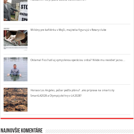
Milióny pre kafilérku v Mojši, majitelia figurujú v Rotary clube
Oklamal Fico ľudí aj vymyslenou operáciou srdca? Nikde mu nevidieť jazvu…
Horiace Los Angeles, požiar podľa plánu? ..ako príprava na smart city
SmartLA2028 a Olympijské hry v LA 2028?
Najnovšie komentáre