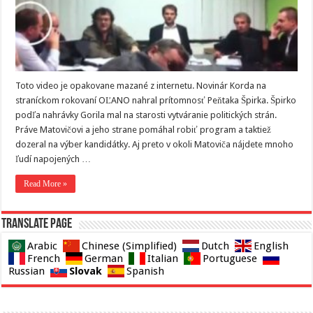
Toto video je opakovane mazané z internetu. Novinár Korda na
straníckom rokovaní OĽANO nahral prítomnosť Peňtaka Špirka. Špirko
podľa nahrávky Gorila mal na starosti vytváranie politických strán.
Práve Matovičovi a jeho strane pomáhal robiť program a taktiež
dozeral na výber kandidátky. Aj preto v okoli Matoviča nájdete mnoho
ľudí napojených …
Read More »
Translate page
Arabic
Chinese (Simplified)
Dutch
English
French
German
Italian
Portuguese
Slovak
Russian
Spanish