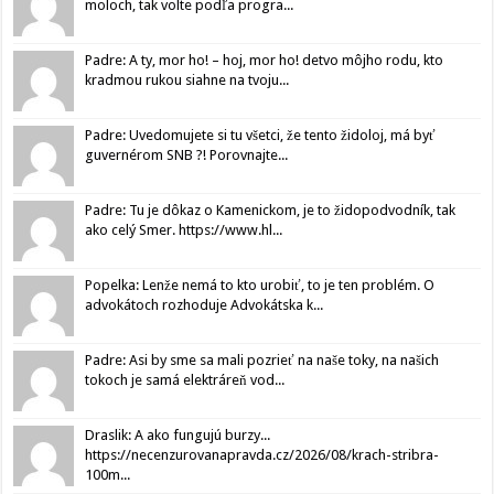
moloch, tak volte podľa progra...
Padre: A ty, mor ho! – hoj, mor ho! detvo môjho rodu, kto
kradmou rukou siahne na tvoju...
Padre: Uvedomujete si tu všetci, že tento židoloj, má byť
guvernérom SNB ?! Porovnajte...
Padre: Tu je dôkaz o Kamenickom, je to židopodvodník, tak
ako celý Smer. https://www.hl...
Popelka: Lenže nemá to kto urobiť, to je ten problém. O
advokátoch rozhoduje Advokátska k...
Padre: Asi by sme sa mali pozrieť na naše toky, na našich
tokoch je samá elektráreň vod...
Draslik: A ako fungujú burzy...
https://necenzurovanapravda.cz/2026/08/krach-stribra-
100m...