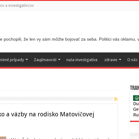
v a investigatívcov
 pochopili, že len vy sám môžte bojovať za seba. Politici vás oklamu,
ešené prípady
Zaujímavosti
naša investigatíva
zdravie
O nás
Tran
Du
Ge
o a väzby na rodisko Matovičovej
Ru