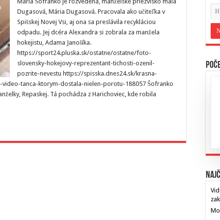
Mária Šofranko je rozvedená, manželské priezvisko mala
Dugasová, Mária Dugasová. Pracovala ako učiteľka v
Spišskej Novej Vsi, aj ona sa preslávila recykláciou
odpadu. Jej dcéra Alexandra si zobrala za manžela
hokejistu, Adama Janošíka.
https://sport24.pluska.sk/ostatne/ostatne/foto-
slovensky-hokejovy-reprezentant-tichosti-ozenil-
Poče
pozrite-nevestu https://spisska.dnes24.sk/krasna-
ite-video-tanca-ktorym-dostala-nielen-porotu-188057 Šofranko
nželky, Repaskej. Tá pochádza z Harichoviec, kde robila
Najč
Vid
za
Mos
…