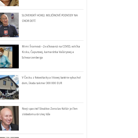
SLOVENSKÝ HOKEJ: MILIÓNOVÉ PODVODY NA
ÚKOR DETÍ
Mimi Šramová – 2x očkovaná na COVID, volička
Kisku, Čaputovej, kamarátka Vašáryovej a
Schwarzenberga
V Česku z fotovoltaiky a lítiovej batérie vybuchol
dom, škoda takmer 300 000 EUR
Nový spasiteľ Slovákov Zoroslav Kollár je člen
slobodomurárskej lóže