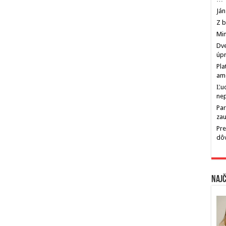
Ján
Z b
Min
Dve
úp
Pla
am
Ľu
ne
Par
zau
Pre
dô
Najč