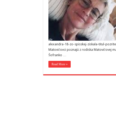
alexandra-18-zo-spisskej-ziskala-titul-pozr
Matovičovci poznajú z rodiska Matovičovej ma
Šofranko …
Read More »