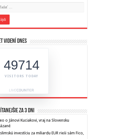
t videní dnes
49714
VISITORS TODAY
ítanejšie za 3 dni
eo o Jánovi Kuciakovi, vraj na Slovensku
kázané
limskú investíciu za miliardu EUR rieši sám Fico,