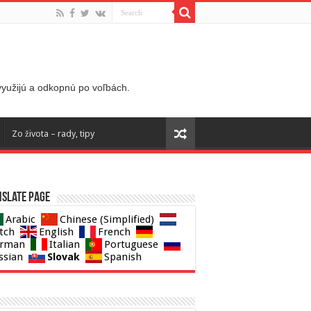
 využijú a odkopnú po voľbách.
Zo života – rady, tipy
slate page
Arabic
Chinese (Simplified)
tch
English
French
rman
Italian
Portuguese
Slovak
ssian
Spanish