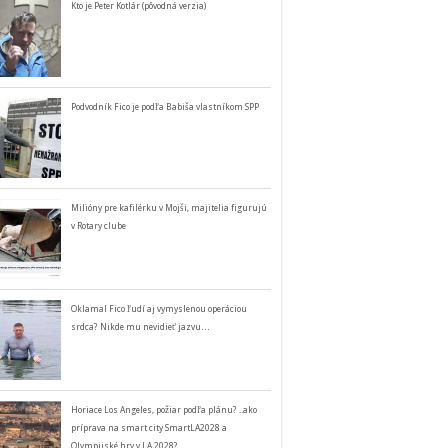
Kto je Peter Kotlár (pôvodná verzia)
Podvodník Fico je podľa Babiša vlastníkom SPP
Milióny pre kafilérku v Mojši, majitelia figurujú
v Rotary clube
Oklamal Fico ľudí aj vymyslenou operáciou
srdca? Nikde mu nevidieť jazvu…
Horiace Los Angeles, požiar podľa plánu? ..ako
príprava na smart city SmartLA2028 a
Olympijské hry v LA 2028?