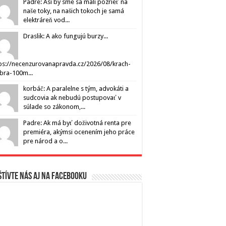
Padre: Asi by sme sa mali pozrieť na
naše toky, na našich tokoch je samá
elektráreň vod...
Draslik: A ako fungujú burzy...
ps://necenzurovanapravda.cz/2026/08/krach-
ibra-100m...
korbáč: A paralelne s tým, advokáti a
sudcovia ak nebudú postupovať v
súlade so zákonom,...
Padre: Ak má byť doživotná renta pre
premiéra, akýmsi ocenením jeho práce
pre národ a o...
tívte nás aj na Facebooku