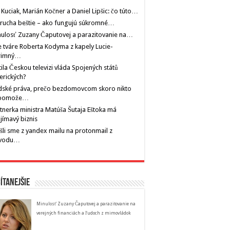
 Kuciak, Marián Kočner a Daniel Lipšic: čo túto…
rucha beštie – ako fungujú súkromné…
ulosť Zuzany Čaputovej a parazitovanie na…
 tváre Roberta Kodyma z kapely Lucie-
rimný…
tila Českou televizi vláda Spojených států
erických?
dské práva, prečo bezdomovcom skoro nikto
pomože…
tnerka ministra Matúša Šutaja Eštoka má
jímavý biznis
šli sme z yandex mailu na protonmail z
vodu…
ítanejšie
Minulosť Zuzany Čaputovej a parazitovanie na
verejných financiách a ľudoch z mimovládok