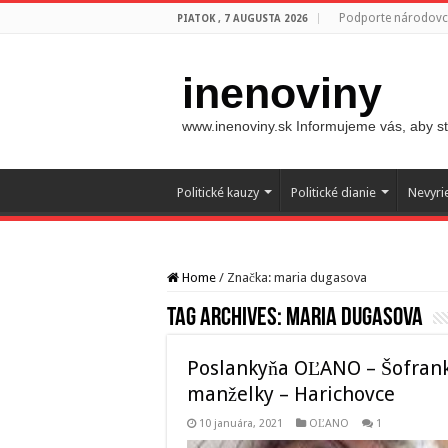
Podporte národovco
PIATOK , 7 AUGUSTA 2026
inenoviny
www.inenoviny.sk Informujeme vás, aby ste
Politické kauzy
Politické dianie
Nevyri
Home
/
Značka:
maria dugasova
Tag Archives:
maria dugasova
Poslankyňa OĽANO – Šofrank
manželky – Harichovce
10 januára, 2021
OĽANO
1