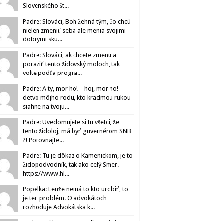
Slovenského št...
Padre: Slováci, Boh žehná tým, čo chcú
nielen zmeniť seba ale menia svojimi
dobrými sku...
Padre: Slováci, ak chcete zmenu a
poraziť tento židovský moloch, tak
volte podľa progra...
Padre: A ty, mor ho! – hoj, mor ho!
detvo môjho rodu, kto kradmou rukou
siahne na tvoju...
Padre: Uvedomujete si tu všetci, že
tento židoloj, má byť guvernérom SNB
?! Porovnajte...
Padre: Tu je dôkaz o Kamenickom, je to
židopodvodník, tak ako celý Smer.
https://www.hl...
Popelka: Lenže nemá to kto urobiť, to
je ten problém. O advokátoch
rozhoduje Advokátska k...