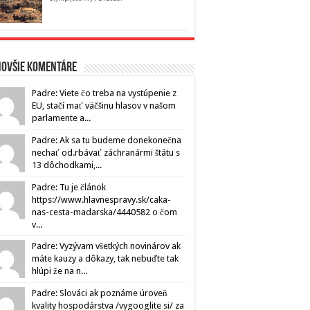
novšie komentáre
Padre: Viete čo treba na vystúpenie z
EU, stačí mať väčšinu hlasov v našom
parlamente a...
Padre: Ak sa tu budeme donekonečna
nechať od.rbávať záchranármi štátu s
13 dôchodkami,...
Padre: Tu je článok
https://www.hlavnespravy.sk/caka-
nas-cesta-madarska/4440582 o čom
v...
Padre: Vyzývam všetkých novinárov ak
máte kauzy a dôkazy, tak nebuďte tak
hlúpi že na n...
Padre: Slováci ak poznáme úroveň
kvality hospodárstva /vygooglite si/ za