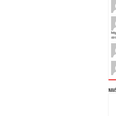
htt
str
Navš