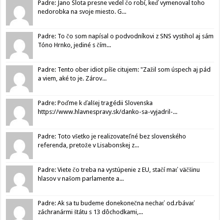
Padre: Jano Slota presne vedel čo robí, keď vymenoval toho
nedorobka na svoje miesto. G...
Padre: To čo som napísal o podvodníkovi z SNS vystihol aj sám
Tóno Hrnko, jediné s čím...
Padre: Tento ober idiot píše citujem: "Zažil som úspech aj pád
a viem, aké to je. Zárov...
Padre: Poďme k ďalšej tragédii Slovenska
https://www.hlavnespravy.sk/danko-sa-vyjadril-...
Padre: Toto všetko je realizovateľné bez slovenského
referenda, pretože v Lisabonskej z...
Padre: Viete čo treba na vystúpenie z EU, stačí mať väčšinu
hlasov v našom parlamente a...
Padre: Ak sa tu budeme donekonečna nechať od.rbávať
záchranármi štátu s 13 dôchodkami,...