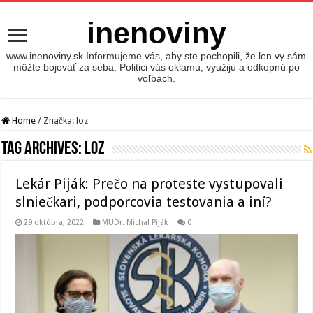
inenoviny
www.inenoviny.sk Informujeme vás, aby ste pochopili, že len vy sám
môžte bojovať za seba. Politici vás oklamu, využijú a odkopnú po
voľbách.
Home
/
Značka:
loz
Tag Archives:
loz
Lekár Piják: Prečo na proteste vystupovali
slniečkari, podporcovia testovania a iní?
29 októbra, 2022
MUDr. Michal Piják
0