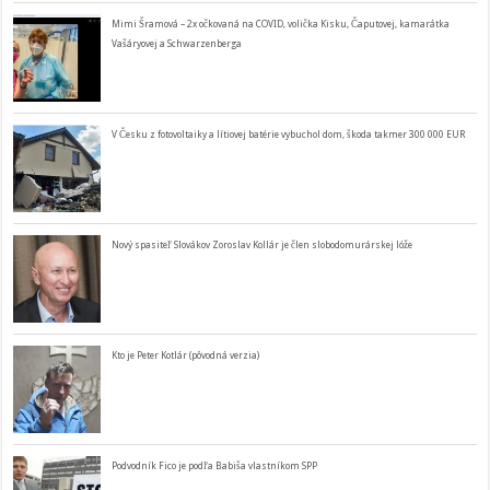
Mimi Šramová – 2x očkovaná na COVID, volička Kisku, Čaputovej, kamarátka
Vašáryovej a Schwarzenberga
V Česku z fotovoltaiky a lítiovej batérie vybuchol dom, škoda takmer 300 000 EUR
Nový spasiteľ Slovákov Zoroslav Kollár je člen slobodomurárskej lóže
Kto je Peter Kotlár (pôvodná verzia)
Podvodník Fico je podľa Babiša vlastníkom SPP