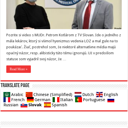
Pozrite si video s MUDr. Petrom Kotlárom z TV Slovan. Ide o jedného z
mála lekárov, ktorý si všimol hyenizmus vedenia LOZ a mal gule na to
poukázať. Žiaľ, postrehol som, že niektoré alternatívne média majú
opačný názor, resp. alibisticky túto tému ignorujú. Už v predošlom
statuse som vyjadril svoj názor, že …
Read More »
Translate page
Arabic
Chinese (Simplified)
Dutch
English
French
German
Italian
Portuguese
Slovak
Russian
Spanish