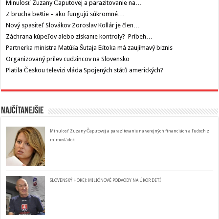
Minulosť Zuzany Čaputovej a parazitovanie na…
Z brucha beštie – ako fungujú súkromné…
Nový spasiteľ Slovákov Zoroslav Kollár je člen…
Záchrana kúpeľov alebo získanie kontroly? Príbeh…
Partnerka ministra Matúša Šutaja Eštoka má zaujímavý biznis
Organizovaný prílev cudzincov na Slovensko
Platila Českou televizi vláda Spojených států amerických?
Najčítanejšie
Minulosť Zuzany Čaputovej a parazitovanie na verejných financiách a ľudoch z
mimovládok
SLOVENSKÝ HOKEJ: MILIÓNOVÉ PODVODY NA ÚKOR DETÍ