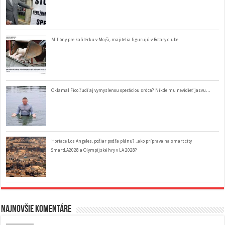
Milióny pre kafilérku v Mojši, majitelia figurujú v Rotary clube
Oklamal Fico ľudí aj vymyslenou operáciou srdca? Nikde mu nevidieť jazvu…
Horiace Los Angeles, požiar podľa plánu? ..ako príprava na smart city
SmartLA2028 a Olympijské hry v LA 2028?
Najnovšie komentáre