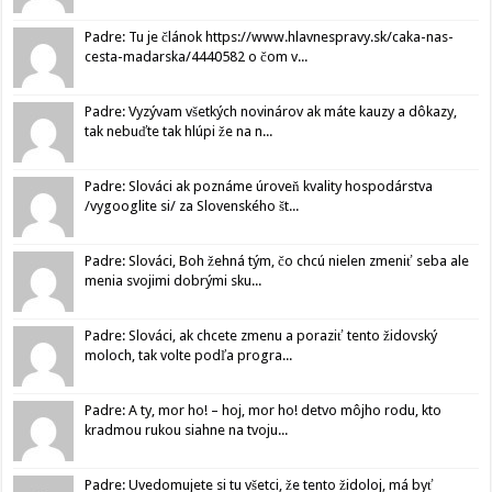
Padre: Tu je článok https://www.hlavnespravy.sk/caka-nas-
cesta-madarska/4440582 o čom v...
Padre: Vyzývam všetkých novinárov ak máte kauzy a dôkazy,
tak nebuďte tak hlúpi že na n...
Padre: Slováci ak poznáme úroveň kvality hospodárstva
/vygooglite si/ za Slovenského št...
Padre: Slováci, Boh žehná tým, čo chcú nielen zmeniť seba ale
menia svojimi dobrými sku...
Padre: Slováci, ak chcete zmenu a poraziť tento židovský
moloch, tak volte podľa progra...
Padre: A ty, mor ho! – hoj, mor ho! detvo môjho rodu, kto
kradmou rukou siahne na tvoju...
Padre: Uvedomujete si tu všetci, že tento židoloj, má byť