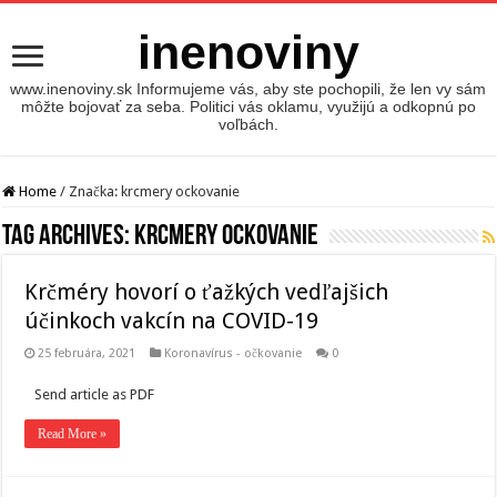
inenoviny
www.inenoviny.sk Informujeme vás, aby ste pochopili, že len vy sám
môžte bojovať za seba. Politici vás oklamu, využijú a odkopnú po
voľbách.
Home
/
Značka:
krcmery ockovanie
Tag Archives:
krcmery ockovanie
Krčméry hovorí o ťažkých vedľajšich
účinkoch vakcín na COVID-19
25 februára, 2021
Koronavírus - očkovanie
0
Send article as PDF
Read More »