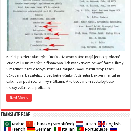
Keď si pozriete viacerých ľudí v krízovom štábe majú jedno spoločné…
študovali u Krčmerých a financovali ich množstvom peňazí farma firmy.
V médiach tieto osoby v konflikte záujmov vedú tvrdú propagáciu
očkovania, bagatelizujú vedľajšie účinky, ľudí nútia k experimentálnej
vakcinácií pod rôznymi vyhrážkami. V kultivovanom svete by tieto
osoby vyštrovala polícia..u …
Read More »
Translate page
Arabic
Chinese (Simplified)
Dutch
English
French
German
Italian
Portuguese