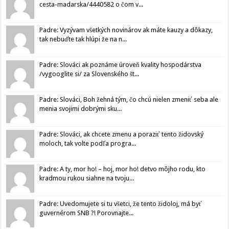
cesta-madarska/4440582 o čom v...
Padre: Vyzývam všetkých novinárov ak máte kauzy a dôkazy,
tak nebuďte tak hlúpi že na n...
Padre: Slováci ak poznáme úroveň kvality hospodárstva
/vygooglite si/ za Slovenského št...
Padre: Slováci, Boh žehná tým, čo chcú nielen zmeniť seba ale
menia svojimi dobrými sku...
Padre: Slováci, ak chcete zmenu a poraziť tento židovský
moloch, tak volte podľa progra...
Padre: A ty, mor ho! – hoj, mor ho! detvo môjho rodu, kto
kradmou rukou siahne na tvoju...
Padre: Uvedomujete si tu všetci, že tento židoloj, má byť
guvernérom SNB ?! Porovnajte...