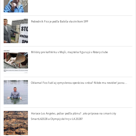
Podvodník Fico je podľa Babiša vlastníkom SPP
Milióny pre kafilérku v Mojši, majitelia figurujú v Rotary clube
Oklamal Fico ľudí aj vymyslenou operáciou srdca? Nikde mu nevidieť jazvu…
Horiace Los Angeles, požiar podľa plánu? ..ako príprava na smart city
SmartLA2028 a Olympijské hry v LA 2028?