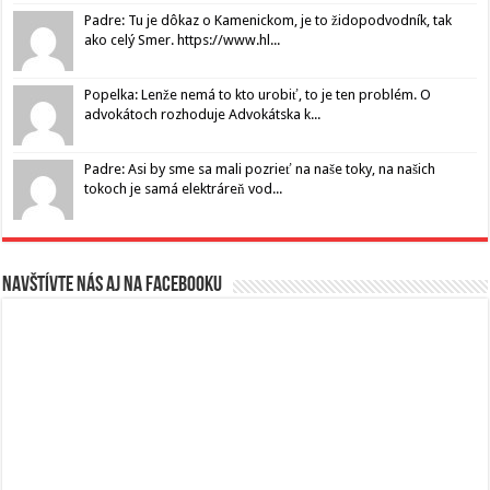
Padre: Tu je dôkaz o Kamenickom, je to židopodvodník, tak
ako celý Smer. https://www.hl...
Popelka: Lenže nemá to kto urobiť, to je ten problém. O
advokátoch rozhoduje Advokátska k...
Padre: Asi by sme sa mali pozrieť na naše toky, na našich
tokoch je samá elektráreň vod...
Navštívte nás aj na Facebooku