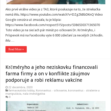
Ako prvé virálne video je z TA3, ktoré poukazuje na to, že striekačka
nemá ihlu. https://www.youtube.com/watch?v=DZgZkBbDKnQ Video
Google cenzúra už zmazala, tu je kópia:
https://www.facebook.com/respect515/posts/5386530371365070
Toto video je na sieťach pár minút po očkovani Dr. Krčméryho, i
Príspevok má na Facebooku vyše 6 000 zdieľaní za necelých 24 hodín.
ihlu …
Read More »
Krčméryho a jeho neziskovku financovali
farma firmy a on v konflikte záujmov
podporuje a robi reklamu vakcíne
22 decembra, 2020
farmaceutická lobby
,
Koronavírus - očkovanie
,
koronavírus - strašenie a
manipulácia
,
naša investigatíva
0