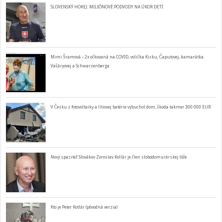
SLOVENSKÝ HOKEJ: MILIÓNOVÉ PODVODY NA ÚKOR DETÍ
Mimi Šramová – 2x očkovaná na COVID, volička Kisku, Čaputovej, kamarátka
Vašáryovej a Schwarzenberga
V Česku z fotovoltaiky a lítiovej batérie vybuchol dom, škoda takmer 300 000 EUR
Nový spasiteľ Slovákov Zoroslav Kollár je člen slobodomurárskej lóže
Kto je Peter Kotlár (pôvodná verzia)