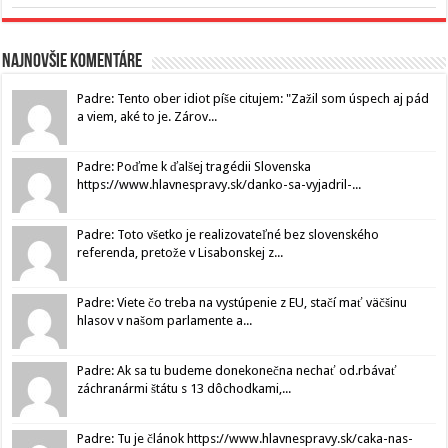
Najnovšie komentáre
Padre: Tento ober idiot píše citujem: "Zažil som úspech aj pád
a viem, aké to je. Zárov...
Padre: Poďme k ďalšej tragédii Slovenska
https://www.hlavnespravy.sk/danko-sa-vyjadril-...
Padre: Toto všetko je realizovateľné bez slovenského
referenda, pretože v Lisabonskej z...
Padre: Viete čo treba na vystúpenie z EU, stačí mať väčšinu
hlasov v našom parlamente a...
Padre: Ak sa tu budeme donekonečna nechať od.rbávať
záchranármi štátu s 13 dôchodkami,...
Padre: Tu je článok https://www.hlavnespravy.sk/caka-nas-