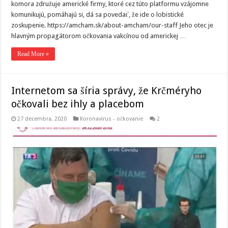
komora združuje americké firmy, ktoré cez túto platformu vzájomne
komunikujú, pomáhajú si, dá sa povedať, že ide o lobistické
zoskupenie. https://amcham.sk/about-amcham/our-staff Jeho otec je
hlavným propagátorom očkovania vakcínou od americkej …
Read More »
Internetom sa šíria správy, že Krčméryho
očkovali bez ihly a placebom
27 decembra, 2020
Koronavírus - očkovanie
2