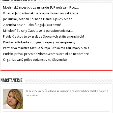
Moslimskú investíciu za miliardu EUR rieši sám Fico,…
Video o Jánovi Kuciakovi, vraj na Slovensku zakázané
Ján Kuciak, Marián Kočner a Daniel Lipšic: čo túto…
Z brucha beštie – ako fungujú súkromné…
Minulosť Zuzany Čaputovej a parazitovanie na…
Platila Českou televizi vláda Spojených států amerických?
Dve tváre Roberta Kodyma z kapely Lucie-úprimný…
Partnerka ministra Matúša Šutaja Eštoka má zaujímavý biznis
Ľudské práva, prečo bezdomovcom skoro nikto nepomože…
Organizovaný prílev cudzincov na Slovensko
Najčítanejšie
Minulosť Zuzany Čaputovej a parazitovanie na verejných financiách a ľudoch z
mimovládok