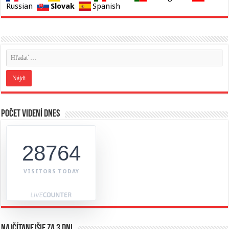
Slovak
Russian
Spanish
Počet videní dnes
28764
VISITORS TODAY
Najčítanejšie za 3 dni