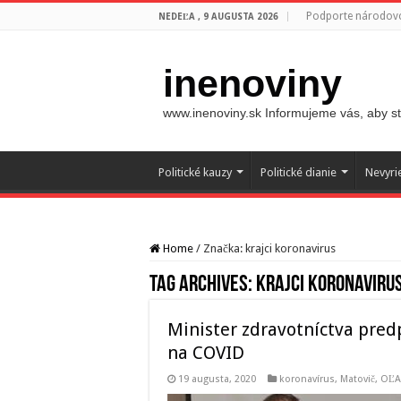
Podporte národovc
NEDEĽA , 9 AUGUSTA 2026
inenoviny
www.inenoviny.sk Informujeme vás, aby ste
Politické kauzy
Politické dianie
Nevyri
Home
/
Značka:
krajci koronavirus
Tag Archives:
krajci koronaviru
Minister zdravotníctva pred
na COVID
19 augusta, 2020
koronavírus
,
Matovič, OĽ