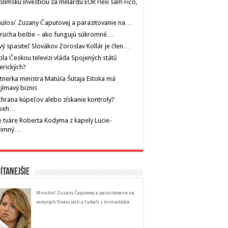
limskú investíciu za miliardu EUR rieši sám Fico,
ulosť Zuzany Čaputovej a parazitovanie na…
rucha beštie – ako fungujú súkromné…
ý spasiteľ Slovákov Zoroslav Kollár je člen…
tila Českou televizi vláda Spojených států
erických?
tnerka ministra Matúša Šutaja Eštoka má
jímavý biznis
hrana kúpeľov alebo získanie kontroly?
íbeh…
 tváre Roberta Kodyma z kapely Lucie-
rimný…
ítanejšie
Minulosť Zuzany Čaputovej a parazitovanie na
verejných financiách a ľudoch z mimovládok