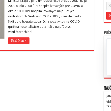
Minister Krajči a jeho tím odborníkov predpovedal na júl
2020 okolo 7000 ľudí hospitalizovaných pre COVID a
okolo 1000 ľudí hospitalizovaných na pľúcnych
ventilatoroch. Sekli sa o 7000 a 1000, v realite okolo 5
ľudí bolo hospitalizovaných s pozitivitou na COVID
(príčina hospitalizácie bola iná) a na pľúcnych
ventilátoroch bol …
Poče
Read More »
Najč
Ján
Vid
za