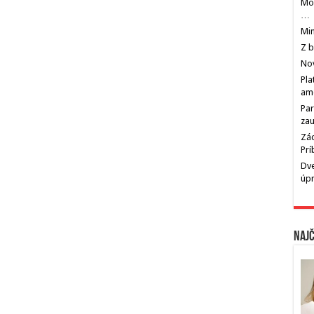
Mos
…
Min
Z b
Nov
Pla
am
Par
zau
Zác
Pr
Dve
úp
Najč