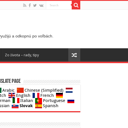
 využijú a odkopnú po voľbách.
Zo života – rady, tipy
slate page
Arabic
Chinese (Simplified)
tch
English
French
rman
Italian
Portuguese
Slovak
ssian
Spanish