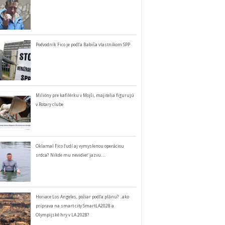
Podvodník Fico je podľa Babiša vlastníkom SPP
Milióny pre kafilérku v Mojši, majitelia figurujú
v Rotary clube
Oklamal Fico ľudí aj vymyslenou operáciou
srdca? Nikde mu nevidieť jazvu…
Horiace Los Angeles, požiar podľa plánu? ..ako
príprava na smart city SmartLA2028 a
Olympijské hry v LA 2028?