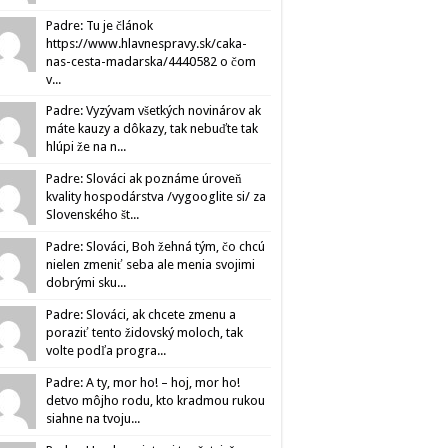
Padre: Tu je článok
https://www.hlavnespravy.sk/caka-
nas-cesta-madarska/4440582 o čom
v...
Padre: Vyzývam všetkých novinárov ak
máte kauzy a dôkazy, tak nebuďte tak
hlúpi že na n...
Padre: Slováci ak poznáme úroveň
kvality hospodárstva /vygooglite si/ za
Slovenského št...
Padre: Slováci, Boh žehná tým, čo chcú
nielen zmeniť seba ale menia svojimi
dobrými sku...
Padre: Slováci, ak chcete zmenu a
poraziť tento židovský moloch, tak
volte podľa progra...
Padre: A ty, mor ho! – hoj, mor ho!
detvo môjho rodu, kto kradmou rukou
siahne na tvoju...