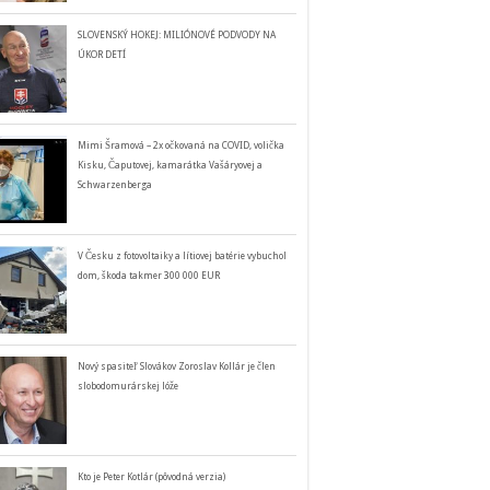
SLOVENSKÝ HOKEJ: MILIÓNOVÉ PODVODY NA
ÚKOR DETÍ
Mimi Šramová – 2x očkovaná na COVID, volička
Kisku, Čaputovej, kamarátka Vašáryovej a
Schwarzenberga
V Česku z fotovoltaiky a lítiovej batérie vybuchol
dom, škoda takmer 300 000 EUR
Nový spasiteľ Slovákov Zoroslav Kollár je člen
slobodomurárskej lóže
Kto je Peter Kotlár (pôvodná verzia)