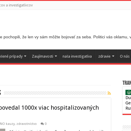
ov a investigatívcov
 pochopili, že len vy sám môžte bojovať za seba. Politici vás oklamu,
ešené prípady
Zaujímavosti
naša investigatíva
zdravie
O nás
Tran
s
Du
Ge
povedal 1000x viac hospitalizovaných
Ru
ANO kauzy
,
zdravotníctvo
0