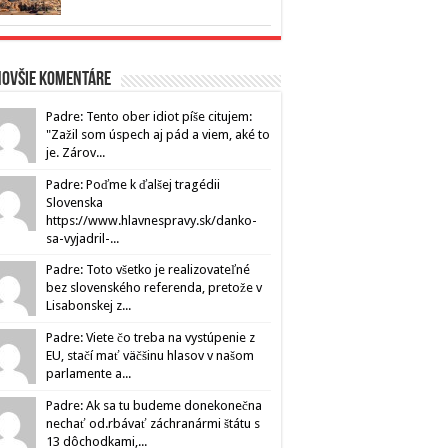
novšie komentáre
Padre: Tento ober idiot píše citujem:
"Zažil som úspech aj pád a viem, aké to
je. Zárov...
Padre: Poďme k ďalšej tragédii
Slovenska
https://www.hlavnespravy.sk/danko-
sa-vyjadril-...
Padre: Toto všetko je realizovateľné
bez slovenského referenda, pretože v
Lisabonskej z...
Padre: Viete čo treba na vystúpenie z
EU, stačí mať väčšinu hlasov v našom
parlamente a...
Padre: Ak sa tu budeme donekonečna
nechať od.rbávať záchranármi štátu s
13 dôchodkami,...