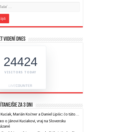
t videní dnes
24424
VISITORS TODAY
ítanejšie za 3 dni
 Kuciak, Marián Kočner a Daniel Lipšic: čo túto…
eo o Jánovi Kuciakovi, vraj na Slovensku
kázané