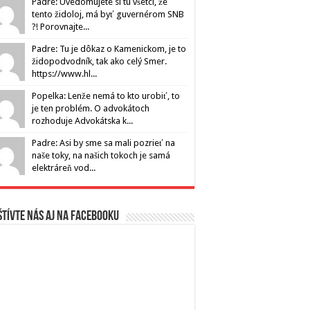
Padre: Uvedomujete si tu všetci, že
tento židoloj, má byť guvernérom SNB
?! Porovnajte...
Padre: Tu je dôkaz o Kamenickom, je to
židopodvodník, tak ako celý Smer.
https://www.hl...
Popelka: Lenže nemá to kto urobiť, to
je ten problém. O advokátoch
rozhoduje Advokátska k...
Padre: Asi by sme sa mali pozrieť na
naše toky, na našich tokoch je samá
elektráreň vod...
tívte nás aj na Facebooku